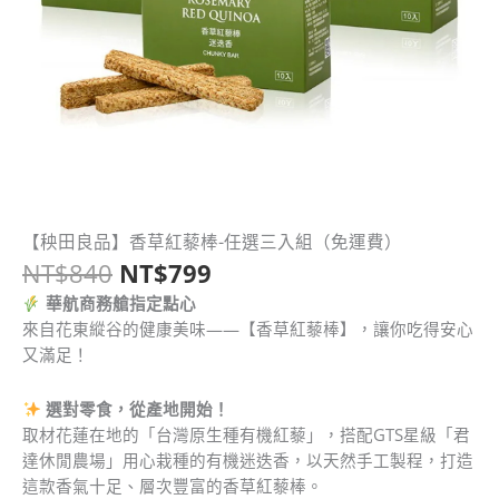
原
目
【秧田良品】香草紅藜棒-任選三入組（免運費）
【秧
始
前
NT$
840
NT$
799
田
價
價
良
華航商務艙指定點心
格：
格：
品】
來自花東縱谷的健康美味——【香草紅藜棒】，讓你吃得安心
NT$840。
NT$799。
香
又滿足！
草
紅
選對零食，從產地開始！
藜
取材花蓮在地的「台灣原生種有機紅藜」，搭配GTS星級「君
棒-
達休閒農場」用心栽種的有機迷迭香，以天然手工製程，打造
任
這款香氣十足、層次豐富的香草紅藜棒。