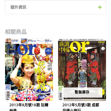
額外資訊
迷迭香3入, 薑黃3入, 迷迭
紅藜棒款式
香2入、薑黃1入, 迷迭香1
相關商品
入、薑黃2入
原
目
原
目
始
前
始
前
價
價
價
價
格：
格：
格：
格：
NT$250。
NT$100。
NT$250。
NT$90。
暫無庫存
2013年8月號18期 玩轉
2012年5月號3期 成都
絲路
巴適小旅行