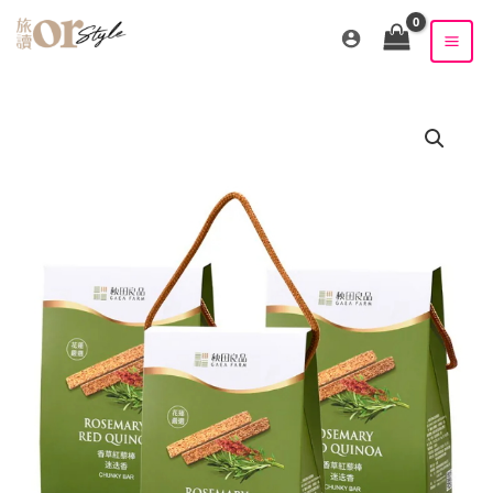
跳
至
主
要
內
容