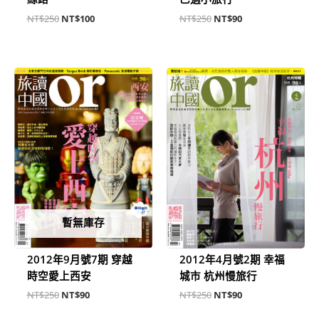
NT$
250
NT$
100
NT$
250
NT$
90
原
目
原
目
始
前
始
前
價
價
價
價
格：
格：
格：
格：
NT$250。
NT$90。
NT$250。
NT$90。
暫無庫存
2012年9月號7期 穿越
2012年4月號2期 幸福
時空愛上西安
城市 杭州慢旅行
NT$
250
NT$
90
NT$
250
NT$
90