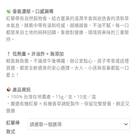
選
三
香氣濃郁，口感涮嘴
入
紅藜帶有自然穀物香，結合薑黃的溫潤辛香與迷迭香的清新草
組
本氣息，酥脆中帶有溫和咬感，越嚼越香、不油不膩。每一口
（免
都是來自土地的純粹回饋，象徵對健康、環境與美味的三重堅
運
持。
費）
數
低熱量 × 非油炸 × 無添加
量
輕盈無負擔，不論是午後嘴饞、辦公室點心、孩子零食或送禮
首選，都是全齡適食的安心選擇。大人、小孩與長輩都能一口
愛上！
產品資訊
・100% 台灣在地農產，15g／支，10支／盒
・嚴選有機紅藜 × 有機香草調配製作，保留完整營養，飽足又
健康
紅藜棒
款式