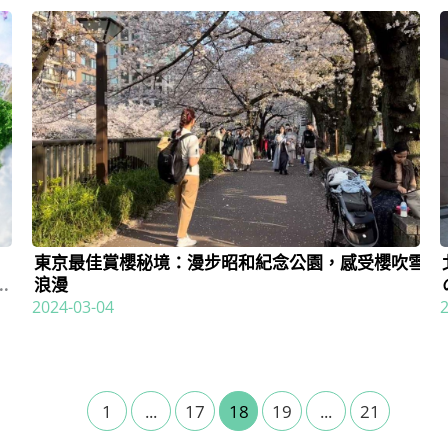
東京最佳賞櫻秘境：漫步昭和紀念公園，感受櫻吹雪
浪漫
新
2024-03-04
1
...
17
18
19
...
21