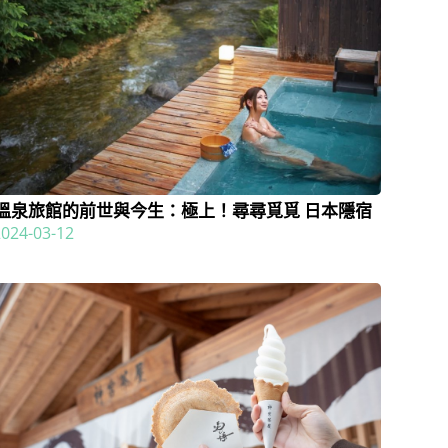
溫泉旅館的前世與今生：極上！尋尋覓覓 日本隱宿
2024-03-12