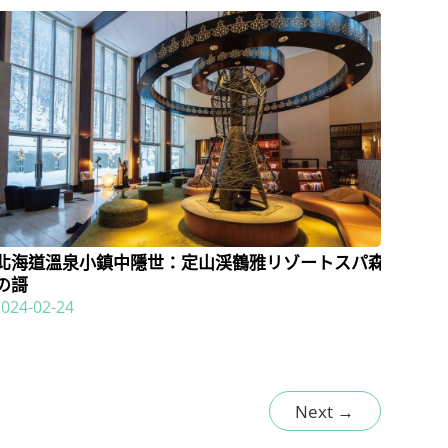
北海道溫泉小鎮中隱世：定山渓鶴雅リゾートスパ森
の謌
2024-02-24
Next
→