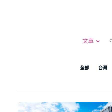
跳
至
主
要
內
容
文章
Filter
全部
台灣
posts
by
category