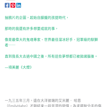
抽鴉片的企圖，起始自朦朧的孩提時代，
那時的我還有許多想要成就的事，
像是最偉大的鬼魂專家、世界最佳溜冰好手、冠軍級的馴獅
者⋯⋯
直到我長大去過中國之後，所有這些夢想都已被拋諸腦後。
—項美麗《大煙》
一九三五年三月，遠在大洋彼端的艾米麗． 哈恩
（EmilyHahn）才剛結束一段苦澀的戀情，為求擺脫分手的傷