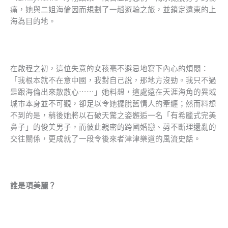
痛，她與二姐海倫因而規劃了一趟遊輪之旅，並鎖定遠東的上
海為目的地。
在啟程之初，這位失意的女孩毫不避忌地寫下內心的煩悶：
「我根本就不在意中國，我對自己說，那地方沒勁。我只不過
是跟海倫出來散散心⋯⋯」她料想，這處遠在天涯海角的異域
城市本身並不可觀，卻足以令她擺脫舊情人的牽纏；然而料想
不到的是，稍後她將以石破天驚之姿邂逅一名「有希臘式完美
鼻子」的俊美男子，而彼此親密的跨國婚戀、剪不斷理還亂的
交往關係，更成就了一段令後來者津津樂道的風流史話。
誰是項美麗？