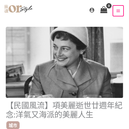
跳
至
主
要
內
容
【民國風流】項美麗逝世廿週年紀
念:洋氣又海派的美麗人生
城市