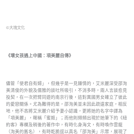
©大塊文化
《壞女孩遇上中國：項美麗自傳》
儘管「使君自有婦」，但幾乎是一見鍾情的，艾米麗深受邵洵
美清俊的外貌及儒雅的談吐所吸引，不消多時，兩人言談愈見
投契，在一次把臂同遊的南京行後，這對異國男女確立了彼此
的愛戀關係。尤為難得的是，邵洵美並未因此疏遠家庭，相反
地，他不吝將艾米麗介紹予妻小認識，更將她的名字中譯為
「項美麗」，暱稱「蜜姬」；而他則頻頻出現於她筆下的《紐
約客》專欄及稍後的著作中，有時化身海文，有時喚作雲龍
（洵美的舊名），有時乾脆逕以真名「邵洵美」示眾，展現了