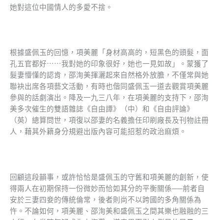
她對這位中國情人的多愛不捨。
根據盛佩玉的回憶，項美麗「身材高高的，短黑色的頭髮，面
孔五官都好⋯⋯我對她的印象很好，她也一見如故」。蒙獲了
髮妻懵懂的認肯，邵洵美揮灑起來自然格外放膽，不僅常與她
聯袂出席各項藝文活動，有時也偕同盛佩玉一道去觀賞項美麗
參與的話劇演出。降及一九三八年，在項美麗的支持下，邵洵
美多次催生的雙語雜誌《自由譚》（中）和《自由評論》
（英）總算問世，項復以邵妻的名義擔任印刷廠長及刊物註冊
人，藉其外籍身分規避出版內容可能招惹的政治麻煩。
回顧這段韻事，或許恰恰是盛佩玉的守舊和項美麗的創新，使
得兩人在初期保持一份微妙而恰如其分的平衡關係──前者自
安於三妻四妾的傳統倫常，後者則尚不以跨國的多角關係為
忤。不論如何，項美麗、邵洵美和盛佩玉之間其樂也融融的三