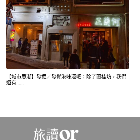
【城市思潮】發掘／發覺港味酒吧：除了蘭桂坊，我們
還有……