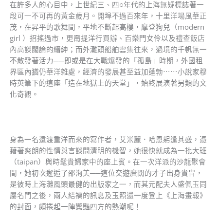
在許多人的心目中，上世紀三、四○年代的上海無疑標誌著一
段可一不可再的黃金歲月。開埠不過百來年，十里洋場風華正
茂，在昇平的歌舞間，平地不斷起高樓，摩登狗兒（modern
girl ）招搖過市，更甭提洋行買辦、百樂門女伶以及禮查飯店
內高談闊論的縉紳；而外灘頭船舶雲集往來，過境的千帆無一
不散發著活力──即或是在大戰爆發的「孤島」時期，外國租
界區內猶仍華洋雜處，經濟的發展甚至益加蓬勃⋯⋯小說家穆
時英筆下的這座「造在地獄上的天堂」，始終展演著另類的文
化奇觀。
身為一名遠渡重洋而來的寫作者，艾米麗．哈恩躬逢其盛，憑
藉著爽朗的性情與言談間清明的機智，她很快就成為一批大班
（taipan）與時髦貴婦家中的座上賓。在一次洋派的沙龍聚會
間，她初次邂逅了邵洵美──這位交遊廣闊的才子出身貴冑，
是彼時上海灘風頭最健的出版家之一，而其元配夫人盛佩玉同
屬名門之後，兩人結褵的訊息及玉照還一度登上《上海畫報》
的封面，頗捲起一陣驚豔四方的熱潮呢！