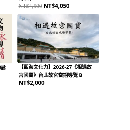
NT$
4,050
NT$
4,500
【藍海文化力】2026-27《相遇故
物詠
宮國寶》台北故宮當期導覽 B
NT$
2,000