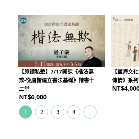
【旅讀私塾】7/17開課《楷法無
【藍海文化力
欺-從唐楷建立書法基礎》楷書十
傳情》系列
NT$
4,00
二堂
NT$
6,000
1
2
3
4
→