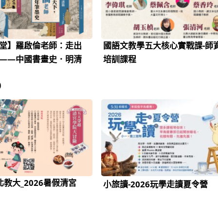
堂】羅啟倫老師：走出
國語文教學五大核心實戰課-師
——中國書畫史．明清
培訓課程
0
教大_2026暑假清宮
小旅讀-2026玩學走讀夏令營