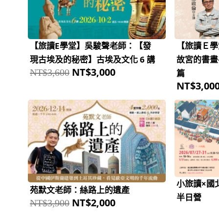
格：
格：
NT$3,600。
NT$3,000。
【旅讀E學堂】吳駿聲老師：【發
【旅讀Ｅ學
現古埃及的秘密】古埃及文化 6 講
故宮的書畫
NT$
3,000
NT$
3,600
篇
NT$
3,00
原
目
始
前
價
價
格：
格：
NT$3,900。
NT$2,000。
小旅讀×國北
苑默文老師：絲路上的遺產
半日營
NT$
2,000
NT$
3,900