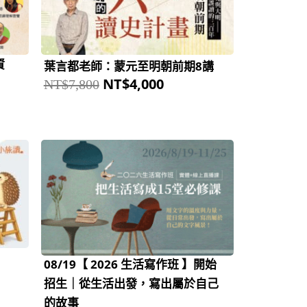
格：
格：
NT$7,800。
NT$4,000。
資
葉言都老師：蒙元至明朝前期8講
NT$
4,000
NT$
7,800
原
目
始
前
價
價
格：
格：
NT$4,500。
NT$4,050。
08/19【 2026 生活寫作班 】開始
招生｜從生活出發，寫出屬於自己
的故事