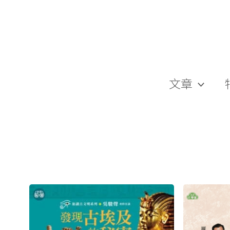
跳
至
主
要
內
容
文章
原
目
始
前
價
價