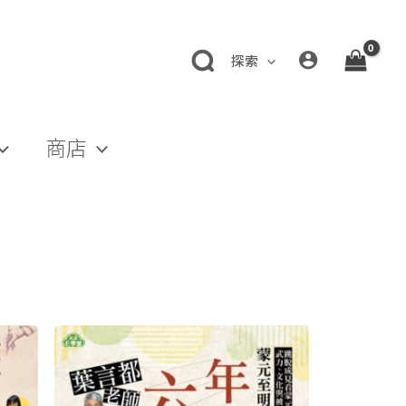
探索
商店
原
目
始
前
價
價