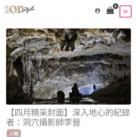
跳
至
主
要
內
容
【四月精采封面】深入地心的紀錄
者：洞穴攝影師李晉
人物