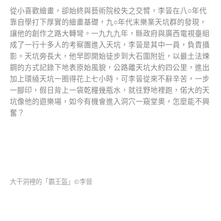
從小喜歡繪畫，卻始終與藝術院校失之交臂，李晉在八○年代
靠自學打下厚實的繪畫基礎，九○年代末樂業天坑群的發現，
讓他的創作之路大轉彎。一九九九年，縣政府與廣西電視臺組
成了一行十多人的考察團進入天坑，李晉是其中一員，負責攝
影。天坑旁長大，他早即開始徒步到大石圍附近，以最土法煉
鋼的方式記錄下地表原始風貌，公路離天坑大約四公里，進出
加上環繞天坑一圈得花上七小時，可李晉從來不辭辛苦，一步
一腳印，假日背上一袋乾糧幾瓶水，就往野地裡跑，偌大的天
坑像他的遊樂場，如今有機會進入洞穴一窺堂奧，怎麼能不興
奮？
大干洞裡的「霸王盔」©李晉