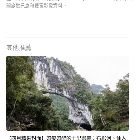
關旅遊訊息和豐富影像資料。
其他推薦
【四月精采封面】如癡如醉的十里畫廊：布柳河、仙人