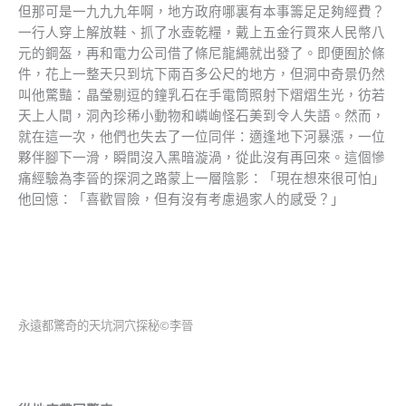
但那可是一九九九年啊，地方政府哪裏有本事籌足足夠經費？
一行人穿上解放鞋、抓了水壺乾糧，戴上五金行買來人民幣八
元的鋼盔，再和電力公司借了條尼龍繩就出發了。即便囿於條
件，花上一整天只到坑下兩百多公尺的地方，但洞中奇景仍然
叫他驚豔：晶瑩剔逗的鐘乳石在手電筒照射下熠熠生光，彷若
天上人間，洞內珍稀小動物和嶙峋怪石美到令人失語。然而，
就在這一次，他們也失去了一位同伴：適逢地下河暴漲，一位
夥伴腳下一滑，瞬間沒入黑暗漩渦，從此沒有再回來。這個慘
痛經驗為李晉的探洞之路蒙上一層陰影：「現在想來很可怕」
他回憶：「喜歡冒險，但有沒有考慮過家人的感受？」
永遠都驚奇的天坑洞穴探秘©李晉