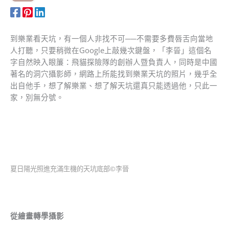
到樂業看天坑，有一個人非找不可──不需要多費唇舌向當地
人打聽，只要稍微在Google上敲幾次鍵盤，「李晉」這個名
字自然映入眼簾：飛貓探險隊的創辦人暨負責人，同時是中國
著名的洞穴攝影師，網路上所能找到樂業天坑的照片，幾乎全
出自他手，想了解樂業、想了解天坑還真只能透過他，只此一
家，別無分號。
夏日陽光照進充滿生機的天坑底部©李晉
從繪畫轉學攝影