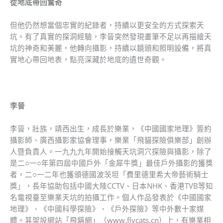
從地底帶回驚奇
但他仍然想當個忠實的紀錄者，持續以更安全的方式探索天
坑。有了真實的探洞經驗，李晉突然發現畫筆不足以再描繪天
坑的神奇和美麗，他轉向攝影，持續以鏡頭和照明設備，將真
實地心帶回地表，點亮深藏於地底的遺世奇觀。
李晉
李晉，壯族，靖西出生，成長於樂業，《中國國家地理》簽約
攝影師、廣西攝影家協會理事，樂業「飛貓探險俱樂部」創辦
人暨負責人。一九九九年開始接觸天坑洞穴探險與攝影，除了
是二○一○年第四屆中國戶外「金犀牛獎」最佳戶外攝影的獲獎
者，二○一二年也獲頒德國波茨坦「費里德里希大帝藝術騎士
獎」，長年協助包括中國大陸CCTV、日本NHK、香港TVB等知
名電視臺至樂業天坑的拍攝工作。個人作品發表於《中國國家
地理》、《中國科學探險》、《戶外探險》等中外數十家媒
體。其架設網站「飛貓網」（www.flycats.cn）上，有樂業相