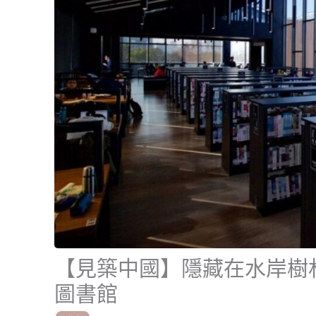
【見築中國】隱藏在水岸樹
圖書館