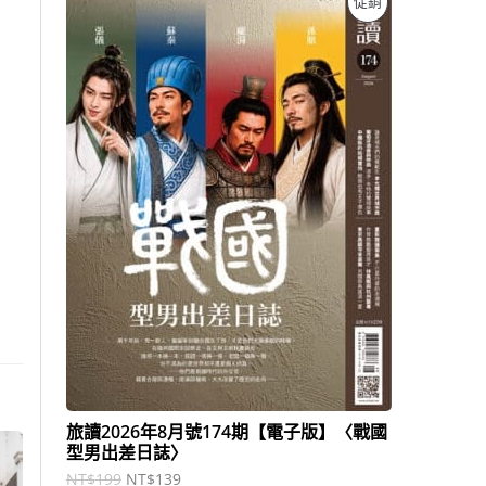
促銷
始
前
價
價
價
格
格
：
：
商
N
N
T
T
品
$
$
1
1
9
3
9
9
。
。
旅讀2026年8月號174期【電子版】〈戰國
型男出差日誌〉
NT$
199
NT$
139