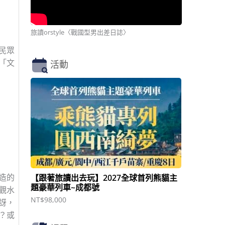
旅讀orstyle〈戰國型男出差日誌〉
民眾
「文
活動
造的
【跟著旅讀出去玩】2027全球首列熊貓主
題豪華列車~成都號
觀水
NT$
98,000
訝，
？或