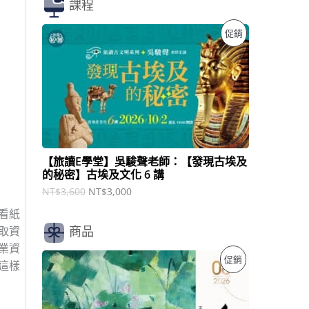
課程
原
目
特
促銷
始
前
價
價
價
格
格
：
：
商
N
N
T
T
品
$
$
3
3
,
,
6
0
【旅讀E學堂】吳駿聲老師：【發現古埃及
0
0
的秘密】古埃及文化 6 講
0
0
。
。
NT$
3,600
NT$
3,000
看紙
取資
商品
業資
原
目
特
促銷
這樣
始
前
價
價
價
格
格
：
：