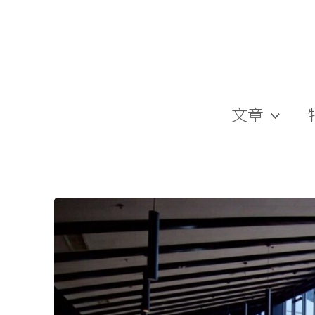
跳
至
主
要
內
容
文章