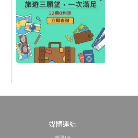
範
媒體連結
旅讀FB