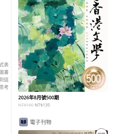
商
N
N
T
T
品
$
$
1
1
8
3
0
5
。
。
式表
圖書
到這
思考
2026年8月號500期
NT$
180
NT$
135
電子刊物
原
目
特