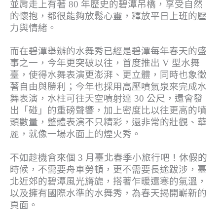
並肩走上有著 80 年歷史的碧潭吊橋，享受自然
的懷抱，都很能夠放鬆心靈，釋放平日上班的壓
力與情緒。
而在碧潭舉辦的水舞秀已經是碧潭每年春天的盛
事之一，今年更突破以往，首度推出 V 型水舞
臺，使得水舞表演更澎湃、更立體，同時也象徵
著自由與勝利；今年也採用高壓噴氣泉來完成水
舞表演，水柱可往天空噴射達 30 公尺，還會發
出「碰」的重磅聲響，加上密度比以往更高的噴
頭數量，整體表演不只精彩，還非常的壯觀、華
麗，就像一場水面上的煙火秀。
不如趁機會來個 3 月臺北春季小旅行吧！休假的
時候，不需要舟車勞頓，更不需要長途跋涉，臺
北近郊的碧潭風光旖旎，搭著乍暖還寒的氣溫，
以及擁有國際水準的水舞秀，為春天揭開嶄新的
頁面。