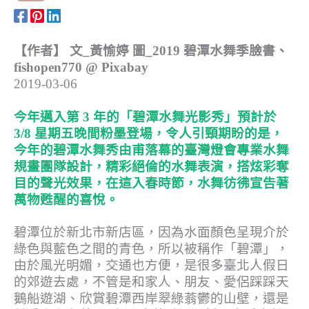
【作者】 文_黃愉婷 圖_2019 碧潭水舞季臉書、
fishopen770 @ Pixabay
2019-03-06
今年邁入第 3 年的「碧潭水舞光影秀」預計於
3/8 星期五晚間粉墨登場，令人引頸期盼的是，
今年的碧潭水舞秀由甫落幕的臺灣燈會專業水舞
規畫團隊設計，精彩絕倫的水舞表演，搭炫彩奪
目的聲光效果，在這入春時節，水舞彷彿宣告著
萬物甦醒的喜悅。
碧潭位於新北市新店區，因為水面顏色呈現介於
綠色與藍色之間的青色，所以被稱作「碧潭」，
由於風光明媚，交通也方便，是很多臺北人假日
的郊遊去處，不管是和家人、朋友、愛侶踩踩天
鵝船遊湖、欣賞碧潭西岸翠綠蓊鬱的山壁，還是