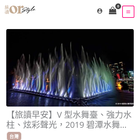
跳
至
主
要
內
容
【旅讀早安】V 型水舞臺、強力水
柱、炫彩聲光，2019 碧潭水舞秀
來了！
台灣