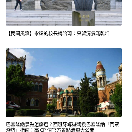
【民國風流】永遠的校長梅貽琦：只留清氣滿乾坤
巴塞隆納景點怎麼選？西班牙導遊親授巴塞隆納「門票
避坑」指南：高 CP 值官方景點清單大公開