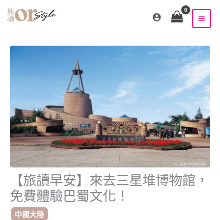
跳
至
主
要
內
容
【旅讀早安】來去三星堆博物館，
免費體驗巴蜀文化！
中國大陸