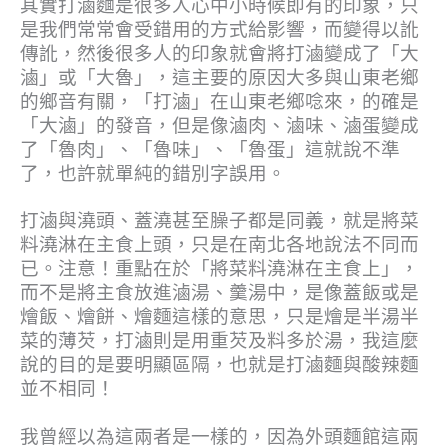
其實打滷麵是很多人心中小時候即有的印象，只
是我們常常會受錯用的方式給影響，而變得以訛
傳訛，然後很多人的印象就會將打滷變成了「大
滷」或「大魯」，這主要的原因大多與山東老鄉
的鄉音有關，「打滷」在山東老鄉唸來，的確是
「大滷」的發音，但是像滷肉、滷味、滷蛋變成
了「魯肉」、「魯味」、「魯蛋」這就說不準
了，也許就單純的錯別字誤用。
打滷與澆頭、蓋澆甚至臊子都是同義，就是將菜
料澆淋在主食上頭，只是在南北各地說法不同而
已。注意！重點在於「將菜料澆淋在主食上」，
而不是將主食放進滷湯、羹湯中，是像蓋飯或是
燴飯、燴餅、燴麵這樣的意思，只是燴是半湯半
菜的薄芡，打滷則是用重芡及料多於湯，我這麼
說的目的是要明顯區隔，也就是打滷麵與酸辣麵
並不相同！
我曾經以為這兩者是一樣的，因為外頭麵館這兩