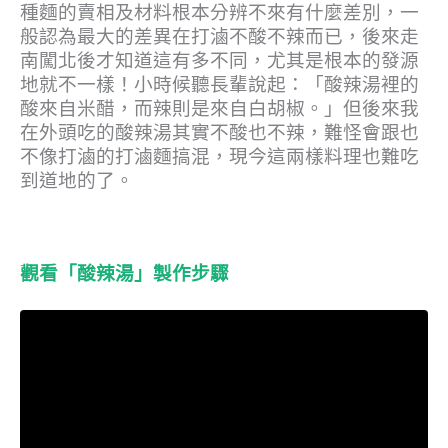
種麵的賣相及材料根本分辨不來有什麼差別，一
般認為最大的差異在打滷不酸不辣而已，後來走
南闖北後才知道這有多不同，尤其是根本的發源
地就不一樣！小時候聽長輩說起：「酸辣湯裡的
酸來自米醋，而辣則是來自白胡椒。」但後來我
在外頭吃的酸辣湯其實不酸也不辣，難怪會跟也
不像打滷的打滷麵搞混，現今這兩樣料理也難吃
到道地的了。
觀看「酸辣湯」製作步驟