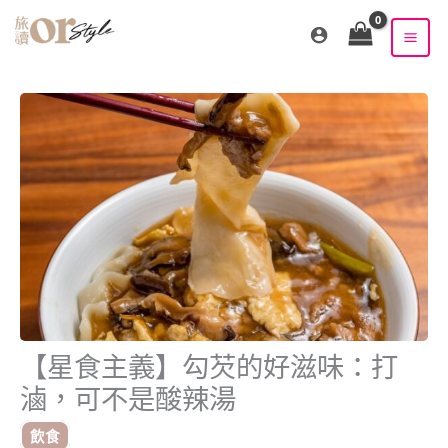
跳
至
主
要
內
容
【星食主義】勾芡的好滋味：打
滷，可不是酸辣湯
飲食