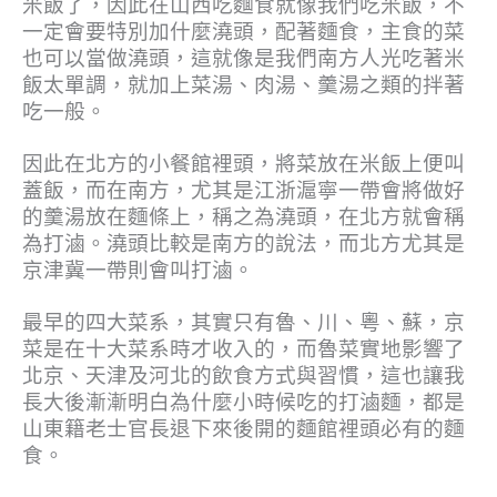
米飯了，因此在山西吃麵食就像我們吃米飯，不
一定會要特別加什麼澆頭，配著麵食，主食的菜
也可以當做澆頭，這就像是我們南方人光吃著米
飯太單調，就加上菜湯、肉湯、羹湯之類的拌著
吃一般。
因此在北方的小餐館裡頭，將菜放在米飯上便叫
蓋飯，而在南方，尤其是江浙滬寧一帶會將做好
的羹湯放在麵條上，稱之為澆頭，在北方就會稱
為打滷。澆頭比較是南方的說法，而北方尤其是
京津冀一帶則會叫打滷。
最早的四大菜系，其實只有魯、川、粵、蘇，京
菜是在十大菜系時才收入的，而魯菜實地影響了
北京、天津及河北的飲食方式與習慣，這也讓我
長大後漸漸明白為什麼小時候吃的打滷麵，都是
山東籍老士官長退下來後開的麵館裡頭必有的麵
食。