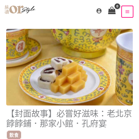
跳
至
主
要
內
容
【封面故事】必嘗好滋味：老北京
餑餑鋪．那家小館．孔府宴
飲食