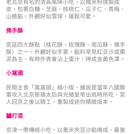
老北京有名的清真風味小吃，以糯米粉揉製成
皮，包裹白糖、芝麻、核桃仁、瓜子仁、青梅、
山楂餡，外觀好似雪球，蓬鬆可愛。
佛手酥
宮廷四大酥點（桂花酥、玫瑰酥、南瓜酥、佛手
酥）之一，外觀好似手掌，餡料常見紅豆沙或棗
泥為主，有時外表會沾上蛋汁，烤成金黃色澤。
小窩頭
民間主食「窩窩頭」縮小版，據說是當年八國聯
軍攻入北京慈禧太后與光緒皇帝出逃時所吃，宮
人回京之後以精工，重製成迷你精緻版本。
驢打滾
京津一帶傳統小吃，以黃米夾豆沙餡捲成，最後