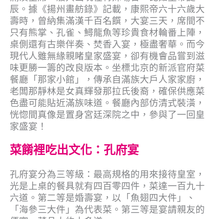
辰。據《揚州畫舫錄》記載，康熙帝六十六歲大
壽時，曾納集滿漢千百名饌，大宴三天，席間不
只有熊掌、孔雀、鱘龍魚等珍貴食材輪番上陣，
桌側還有古樂伴奏、焚香入宴，極盡奢華。而今
現代人雖無緣親睹皇家盛宴，卻有機會品嘗到滋
味更勝一籌的改良版本。坐標北京的新派官府菜
餐廳「那家小館」，傳承自滿族大戶人家家廚，
老闆那靜林是女真輝發那拉氏後裔，確保供應菜
色盡可能貼近滿族味道。餐廳內部仿清式裝潢，
恍惚間真像是置身宮廷深院之中，參與了一回皇
家盛宴！
菜餚裡吃出文化：孔府宴
孔府宴分為三等級：最高規格的用來接待皇室，
光是上桌的餐具就有四百零四件，菜達一百九十
六道。第二等是婚壽宴，以「魚翅四大件」、
「海參三大件」為代表菜。第三等是宴請親友的