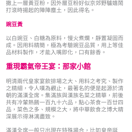
撒上一層黃豆粉，因外層豆粉好似京郊野驢嬉鬧
打滾時揚起的陣陣塵土，因此得名。
豌豆黃
以白豌豆、白糖為原料，慢火煮爛，靜置凝固而
成。因用料精簡，極為考驗豌豆品質，用上等佳
品材料製作，才能入嘴即化，口有餘香。
重現霸氣帝王宴：那家小館
明清兩代皇家宴飲排場之大、用料之考究、製作
之精細，令人嘆為觀止，最著名的便是起源於清
朝的滿漢全席。集滿族與漢族名菜之精華，前後
共有冷葷熱餚一百九十六品，點心茶食一百廿四
品，菜色之多、規模之大，將中華飲食之博大精
深展示得淋漓盡致。
滿漢全席一般只出現在特殊場合，比如皇帝誕