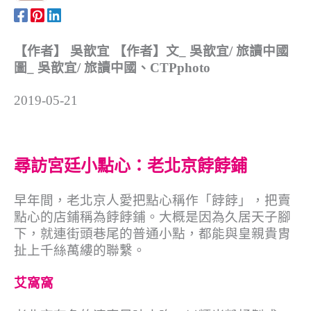
【作者】 吳歆宜 【作者】文_ 吳歆宜/ 旅讀中國
圖_ 吳歆宜/ 旅讀中國、CTPphoto
2019-05-21
尋訪宮廷小點心：老北京餑餑鋪
早年間，老北京人愛把點心稱作「餑餑」，把賣
點心的店鋪稱為餑餑鋪。大概是因為久居天子腳
下，就連街頭巷尾的普通小點，都能與皇親貴胄
扯上千絲萬縷的聯繫。
艾窩窩