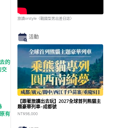
旅讀orstyle〈戰國型男出差日誌〉
活動
去的
的交
【跟著旅讀出去玩】2027全球首列熊貓主
絲
題豪華列車~成都號
原有
NT$
98,000