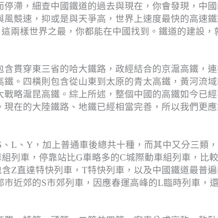
而停滯，細查中國鐵道的過去與現在，你會發現，中國
與風競速，抑或是與天爭高，世界上速度最快的高速鐵
路，這兩樣世界之最，你都能在中國找到。鐵道的建設，
包含貫穿東三省的哈大鐵路，政經結合的京滬高鐵，連
高鐵。四橫則包含從山東到太原的青太高鐵，黃河流域
大戰略滬昆高鐵。綜上所述，整個中國的高鐵如今已經
。現在的大陸鐵路、地鐵已經相當完善，所以我們更應
、S、L、Y，加上普通車後總共十種，而其中又分三類
車組列車，停靠站比G車略多的C城際動車組列車，比
含Z直達特快列車，T特快列車，以及中國鐵道最普遍
都市近郊的S市郊列車，因應春運高峰的L臨時列車，