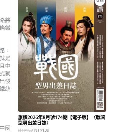
促銷
始
前
價
價
價
格
格
：
：
路將
商
N
N
條鐵
T
T
品
$
$
1
1
9
3
路，
9
9
。
。
就是
且中
式就
出發
鐵絲
旅讀2026年8月號174期【電子版】〈戰國
型男出差日誌〉
中國
NT$
199
NT$
139