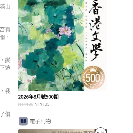
商
N
N
滿山
T
T
品
$
$
1
1
8
3
否有
0
5
。
。
關，
，變
下這
，我
2026年8月號500期
NT$
180
NT$
135
了優
電子刊物
原
目
特