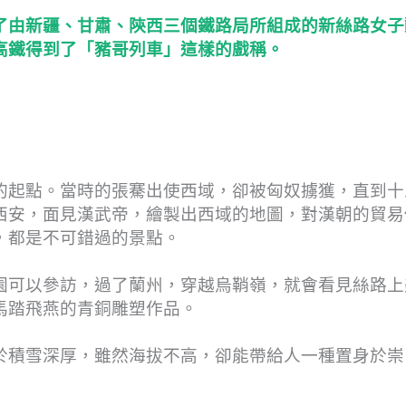
了由新疆、甘肅、陝西三個鐵路局所組成的新絲路女子
高鐵得到了「豬哥列車」這樣的戲稱。
的起點。當時的張騫出使西域，卻被匈奴擄獲，直到十
西安，面見漢武帝，繪製出西域的地圖，對漢朝的貿易
，都是不可錯過的景點。
園可以參訪，過了蘭州，穿越烏鞘嶺，就會看見絲路上
馬踏飛燕的青銅雕塑作品。
於積雪深厚，雖然海拔不高，卻能帶給人一種置身於崇