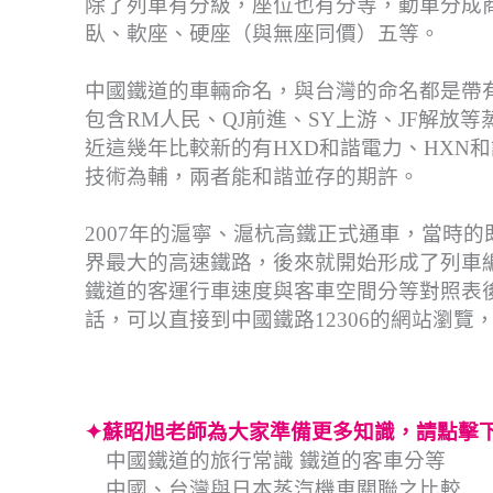
除了列車有分級，座位也有分等，動車分成
臥、軟座、硬座（與無座同價）五等。
中國鐵道的車輛命名，與台灣的命名都是帶
包含RM人民、QJ前進、SY上游、JF解放
近這幾年比較新的有HXD和諧電力、HXN
技術為輔，兩者能和諧並存的期許。
2007年的滬寧、滬杭高鐵正式通車，當時
界最大的高速鐵路，後來就開始形成了列車
鐵道的客運行車速度與客車空間分等對照表
話，可以直接到中國鐵路12306的網站瀏
✦蘇昭旭老師為大家準備更多知識，請點擊
中國鐵道的旅行常識 鐵道的客車分等
中國、台灣與日本蒸汽機車關聯之比較