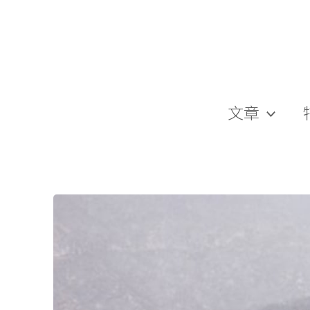
跳
至
主
要
內
容
文章