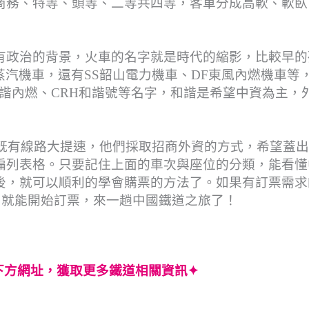
商務、特等、頭等、二等共四等，客車分成高軟、軟臥
有政治的背景，火車的名字就是時代的縮影，比較早的
等蒸汽機車，還有SS韶山電力機車、DF東風內燃機車等
和諧內燃、CRH和諧號等名字，和諧是希望中資為主，
的既有線路大提速，他們採取招商外資的方式，希望蓋
編列表格。只要記住上面的車次與座位的分類，能看懂
後，就可以順利的學會購票的方法了。如果有訂票需求
覽，就能開始訂票，來一趟中國鐵道之旅了！
下方網址，獲取更多鐵道相關資訊✦