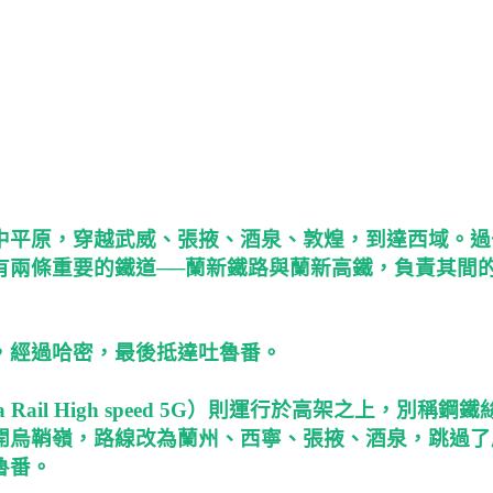
中平原，穿越武威、張掖、酒泉、敦煌，到達西域。過
有兩條重要的鐵道──蘭新鐵路與蘭新高鐵，負責其間
，經過哈密，最後抵達吐魯番。
ail High speed 5G）則運行於高架之上，別稱鋼鐵
開烏鞘嶺，路線改為蘭州、西寧、張掖、酒泉，跳過了
魯番。