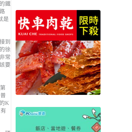
的鐵
路
就是
接到
的徐
非常
該要
，第
較普
的K
還有