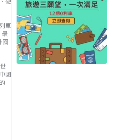
、硬
列車
，最
外國
出世
中國
的