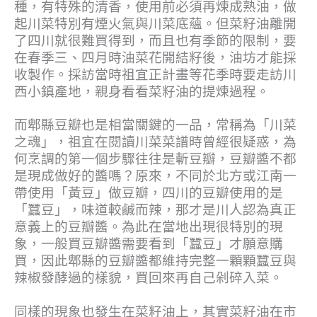
種，有特殊的清香，使用前必須再煉成熟油，做
起川菜特別有煙火氣與川菜底蘊。但菜籽油離開
了四川就很難買得到，而且也有季節的限制，要
在春季三、四月時油菜花開結籽後，油坊才能採
收製作。採訪當時祖宜正計畫等花季時要走訪川
西小鎮產地，親身看看菜籽油的提煉過程。
而郫縣豆瓣也是相當關鍵的一品，常稱為「川菜
之魂」，祖宜在閱讀川菜菜譜時曾經很疑惑，為
何烹調的第一個步驟往往是斬豆瓣，豆瓣醬不都
是現成做好的醬嗎？原來，不同於北方或江南一
帶使用「黃豆」做豆瓣，四川的豆瓣使用的是
「蠶豆」，味道較鹹而辣，那才是川人認為真正
意義上的豆瓣醬。為此在當地出現很特別的現
象，一般買豆瓣醬需要看到「蠶豆」才願意購
買，因此郫縣的豆瓣醬都維持完整一顆顆蠶豆與
辣椒發酵過的樣貌，買回來再自己剁碎入菜。
同樣的現象也發生在菜籽油上，其實菜籽油在市