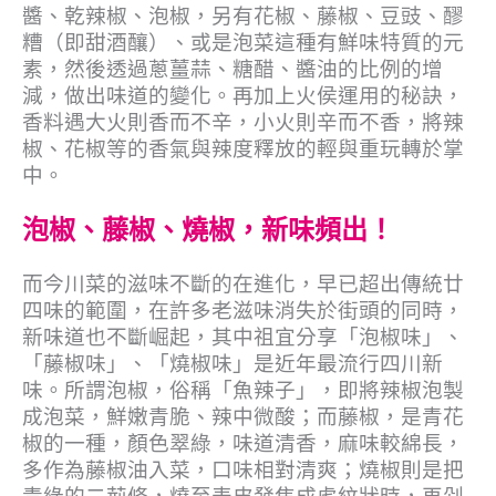
醬、乾辣椒、泡椒，另有花椒、藤椒、豆豉、醪
糟（即甜酒釀）、或是泡菜這種有鮮味特質的元
素，然後透過蔥薑蒜、糖醋、醬油的比例的增
減，做出味道的變化。再加上火侯運用的秘訣，
香料遇大火則香而不辛，小火則辛而不香，將辣
椒、花椒等的香氣與辣度釋放的輕與重玩轉於掌
中。
泡椒、藤椒、燒椒，新味頻出！
而今川菜的滋味不斷的在進化，早已超出傳統廿
四味的範圍，在許多老滋味消失於街頭的同時，
新味道也不斷崛起，其中祖宜分享「泡椒味」、
「藤椒味」、「燒椒味」是近年最流行四川新
味。所謂泡椒，俗稱「魚辣子」，即將辣椒泡製
成泡菜，鮮嫩青脆、辣中微酸；而藤椒，是青花
椒的一種，顏色翠綠，味道清香，麻味較綿長，
多作為藤椒油入菜，口味相對清爽；燒椒則是把