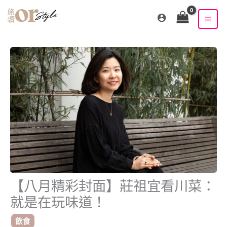
跳
至
主
要
內
容
【八月精彩封面】莊祖宜看川菜：
就是在玩味道！
飲食