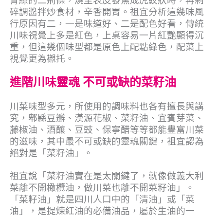
青綠的二荊條，燒至表皮發焦成虎紋狀時，再剁
碎調醬拌炒食材，辛香開胃。祖宜分析這幾味風
行原因有二，一是味道好、二是配色好看，傳統
川味視覺上多是紅色，上桌容易一片紅艷顯得沉
重，但這幾個味型都是原色上配點綠色，配菜上
視覺更為襯托。
進階川味靈魂 不可或缺的菜籽油
川菜味型多元，所使用的調味料也各有擅長與講
究，郫縣豆瓣、漢源花椒、菜籽油、宜賓芽菜、
藤椒油、酒釀、豆豉、保寧醋等等都能豐富川菜
的滋味，其中最不可或缺的靈魂關鍵，祖宜認為
絕對是「菜籽油」。
祖宜說「菜籽油實在是太關鍵了，就像做義大利
菜離不開橄欖油，做川菜也離不開菜籽油」。
「菜籽油」就是四川人口中的「清油」或「菜
油」，是提煉紅油的必備油品，屬於生油的一