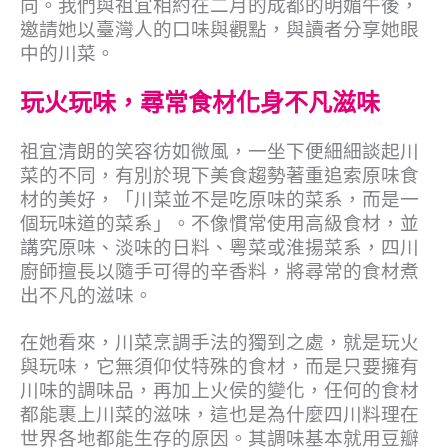
向。我們與祖宜相約在二月的成都的明媚午後，
邀請她以臺灣人的口味與觀點，與讀者分享她眼
中的川菜。
玩火玩味，尋常食材化身不凡滋味
祖宜清朗的笑容彷如微風，一坐下便細細談起川
菜的不同，有別於現下美食趨勢著重追索原味食
材的美好，「川菜並不是吃原味的菜系，而是一
個玩味道的菜系」。不像慣常使用高級食材，並
講究原味、淡味的日料、粵菜或淮揚菜系，四川
廚師擅長以隨手可得的辛香料，將尋常的食材煮
出不凡的滋味。
在她看來，川菜烹調手法的獨到之處，就是玩火
與玩味，它無須仰仗特殊的食材，而是只要擁有
川味的調味品，再加上火侯的變化，任何的食材
都能裹上川菜的滋味，這也是為什麼四川料理在
世界各地都能生存的原因。其調味基本就用豆瓣