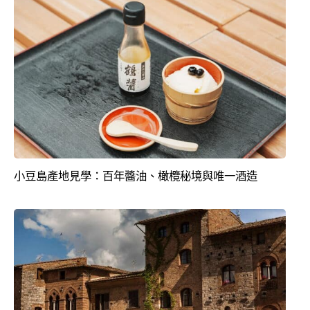
小豆島產地見學：百年醬油、橄欖秘境與唯一酒造