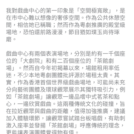
我對戲曲中心的第一印象是「空間極寬敞」，是
在市中心難以想像的奢侈空間。作為公共休憩空
間，相信她已稱職；然而作為粵劇推廣的殿堂級
場地，恐怕還前路漫漫，節目猶如璞玉尚待琢
磨。
戲曲中心有兩個表演場地，分別是約有一千個座
位的「大劇院」和有二百個座位的「茶館劇
場」。然而自今年初揭幕以來，場館租用率低
迷，不少本地粵劇團體批評源於場租太貴。其
實，作為香港首個世界級戲曲場地，可能尚未充
分向藝術團體及環球觀眾展示其獨特吸引力，例
如「茶館劇場」讓觀眾一邊品嚐中式茗茶和點
心，一邊欣賞戲曲。這兩種傳統文化的碰撞，旨
在拉近觀眾與戲曲的距離，值得加強推廣，建議
加入體驗環節，讓觀眾嘗試踏台板唱戲，有助刺
激入座率並發揚「茶館劇場」呼應傳統的理念，
更能讓表演團體覺得物有值。