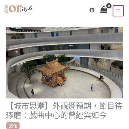
跳
至
主
要
內
容
【城市思潮】外觀遜預期，節目待
琢磨：戲曲中心的曾經與如今
文化