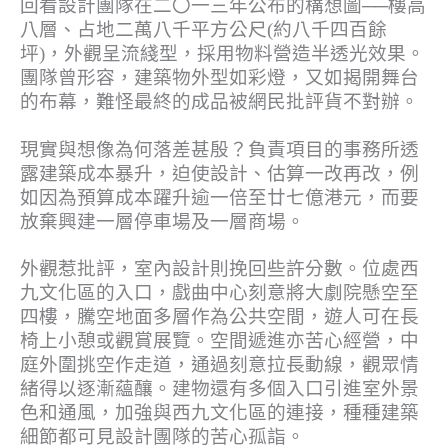
回看設計團隊在二〇一三年公布的構想圖──樓高
八層、占地二萬八千平方公尺(約八千四百餘
坪)，外觀呈流綫型，採用物料營造半透光效果。
團隊曾形容，建築物外型如彩燈，又如揭開舞台
的布幕，難怪最終的成品被網民批評貨不對辦。
現實與想像為何落差甚殷？負責項目的事務所透
露建築成本暴升，迫使設計、估算一改再改，例
如因為預算成本躍升逾一倍至廿七億港元，而要
放棄興建一層停車場及一層商場。
外觀惹批評，室內設計則挽回些許分數。位處西
九文化區的入口，戲曲中心刻意將大劇院懸空至
四樓，騰空地面多層作為公共空間，遊人可在長
椅上小憩或觀賞展覽。空間遞進亦苦心經營，中
庭外圍挑空作走道，通過刻意拉長動線，觀眾情
緒得以逐漸蘊釀。建物還有多個入口引進室外景
色和通風，加強與西九文化區的連接，種種建築
細節都可見設計團隊的苦心孤詣。