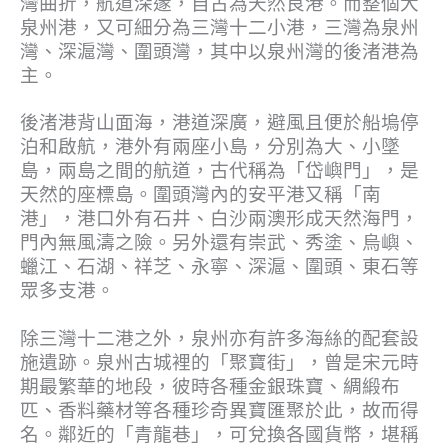
灣曲折，航道深邃，自古為天然良港。而整個大
泉州港，又可細分為三灣十二小港，三灣為泉州
灣、深滬灣、圍頭灣，其中以泉州灣的後渚港為
主。
後渚港背山面海，港道深廣，避風且便於船塢停
泊和啟航，港外有兩座小島，分別為大、小墜
島，兩島之間的航道，古代稱為「岱嶼門」，是
天然的座標島。圍頭灣內的安平港又稱「南
港」，港口外有石井、白沙兩澳形成天然海門，
門內無風濤之險。另外還有崇武、秀塗、烏嶼、
蠟江、石湖、祥芝、永寧、深滬、圍頭、東石等
眾多支港。
除三灣十二港之外，泉州亦有許多海絲的配套設
施遺跡。泉州古城裡的「聚寶街」，曾是宋元時
期最繁華的地段，彼時各種金銀珠寶、綢緞布
匹、香料藥材等各種珍奇異寶匯聚於此，故而得
名。鄰近的「青龍巷」，可兌換各國貨幣，堪稱