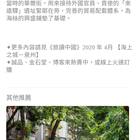
當時的華爾街。用來接待外國官員、貢使的「來
遠驛」遺址緊鄰在旁，完善的貿易配套體系，為
海絲的興盛鋪墊了基礎。
✦更多內容請見《旅讀中國》2020 年 4月 【海上
之城－泉州】
✦誠品、金石堂、博客來熱賣中，或線上火速訂
購
其他推薦