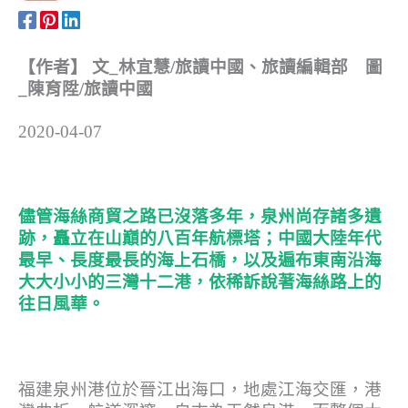
【作者】 文_林宜慧/旅讀中國、旅讀編輯部 圖
_陳育陞/旅讀中國
2020-04-07
儘管海絲商貿之路已沒落多年，泉州尚存諸多遺
跡，矗立在山巔的八百年航標塔；中國大陸年代
最早、長度最長的海上石橋，以及遍布東南沿海
大大小小的三灣十二港，依稀訴說著海絲路上的
往日風華。
福建泉州港位於晉江出海口，地處江海交匯，港