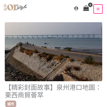
跳
至
主
要
內
容
【精彩封面故事】泉州港口地圖：
東西商貿薈萃
城市