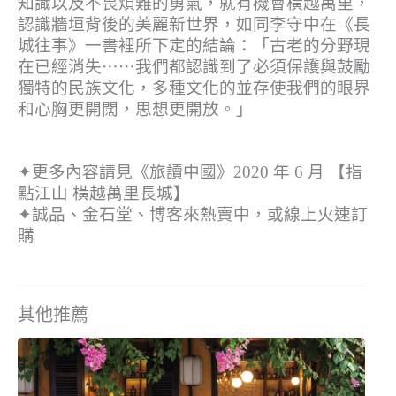
知識以及不畏煩難的勇氣，就有機會橫越萬里，
認識牆垣背後的美麗新世界，如同李守中在《長
城往事》一書裡所下定的結論：「古老的分野現
在已經消失⋯⋯我們都認識到了必須保護與鼓勵
獨特的民族文化，多種文化的並存使我們的眼界
和心胸更開闊，思想更開放。」
✦更多內容請見《旅讀中國》2020 年 6 月 【指
點江山 橫越萬里長城】
✦誠品、金石堂、博客來熱賣中，或線上火速訂
購
其他推薦