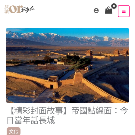
跳
至
主
要
內
容
【精彩封面故事】帝國點線面：今
日當年話長城
文化