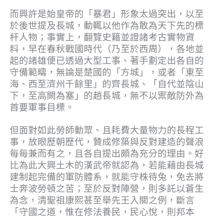
而興許是始皇帝的「暴君」形象太過突出，以至
於後世提及長城，動輒以他作為敢為天下先的標
杆人物；事實上，翻覽史籍並證諸考古實物資
料，早在春秋戰國時代（乃至於西周），各地並
起的諸雄便已透過大型工事、著手劃定出各自的
守備範疇，無論是楚國的「方城」，或者「東至
海、西至濟州千餘里」的齊長城、「自代並陰山
下，至高闕為塞」的趙長城，無不以禦敵防外為
首要軍事目標。
但面對如此勞師動眾、且耗費大量物力的長程工
事，放眼歷朝歷代，贊成修築與反對建造的聲浪
每每兼而有之，且各自提出頗為充分的理由。好
比為此大興土木的漢武帝就認為，若能藉由長城
建制起完備的軍防體系，就能守株待兔，免去將
士奔波勞頓之苦；至於反對陣營，則多託以蒼生
為念，清聖祖康熙甚至舉先王入關之例，斷言
「守國之道，惟在修法養民，民心悅，則邦本