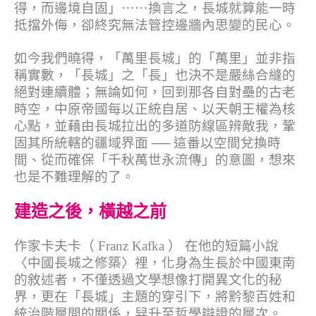
得，而邊境自固」⋯⋯換言之，長城就算能一時
抵擋外侮，卻終究無法管控邊牆內思變的民心。
如今我們曉得，「萬里長城」的「萬里」並非指
稱實數，「長城」之「長」也決不是嚴絲合縫的
絕對連續體；無論如何，回到那各自對壘的古老
時空，中原帝國每以正統自居、以天朝王權為核
心點，並藉由長城拉出的多道防線區辨敵我，鞏
固其所統轄的疆域界面 ── 這番以空間兌換時
間、從而確保「千秋萬世永流傳」的意圖，想來
也是不難理解的了。
建造之後，橫越之前
作家卡夫卡（ Franz Kafka ） 在他的短篇小說
〈中國長城之修築〉裡，化身為生長於中國東南
的敘述者，不僅透過文學想像打開異文化的秘
界，更在「長城」主題的穿引下，將黔黎百姓和
統治階層間的關係，舁升至哲學辯證的層次。