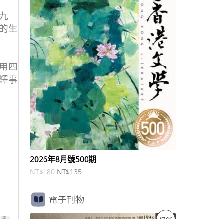
商
N
N
T
T
九
品
$
$
的生
1
1
8
3
0
5
。
。
用四
繹事
2026年8月號500期
NT$
180
NT$
135
電子刊物
原
目
特