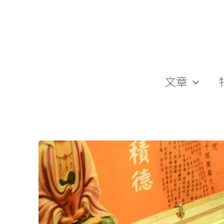
跳
至
主
要
內
容
文章