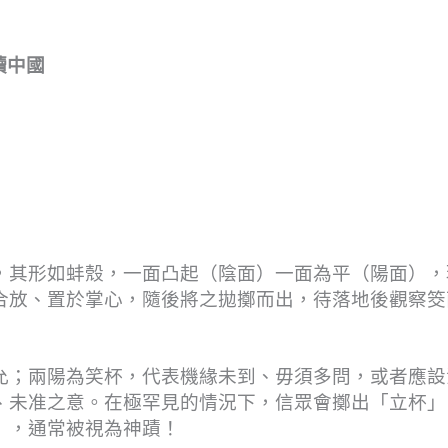
旅讀中國
，其形如蚌殼，一面凸起（陰面）一面為平（陽面），
合放、置於掌心，隨後將之拋擲而出，待落地後觀察筊
允；兩陽為笑杯，代表機緣未到、毋須多問，或者應設
、未准之意。在極罕見的情況下，信眾會擲出「立杯」
），通常被視為神蹟！