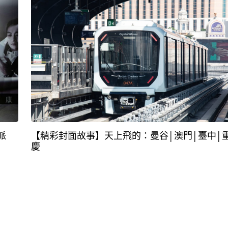
派
【精彩封面故事】天上飛的：曼谷│澳門│臺中│
慶