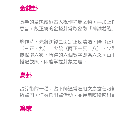
金錢卦
長壽的烏龜咸遭古人視作祥瑞之物，再加上
意旨，故正統的金錢卦常取象徵「神諭載體
施作時，先將銅錢二面定正反陰陽，陽（正
（三正，九）、少陰（兩正一反，八）、少
覆搖擲六次，所得的六個數字即為六爻。由
搭配觀照，即能掌握卦象之理。
鳥卦
占算術的一種，占卜師通常選用文鳥擔任叼
啟籠門，任靈鳥出籠活動、並運用嘴喙叼出
籌策