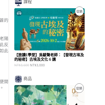
課程
原
目
特
促銷
始
前
價
價
蒼的
價
格
格
：
：
商
N
N
T
T
品
老陽
$
$
3
3
此反
,
,
如此
6
0
【旅讀E學堂】吳駿聲老師：【發現古埃及
0
0
的秘密】古埃及文化 6 講
0
0
。
。
NT$
3,600
NT$
3,000
商品
便開
原
目
。
特
促銷
始
前
價
價
價
格
格
：
：