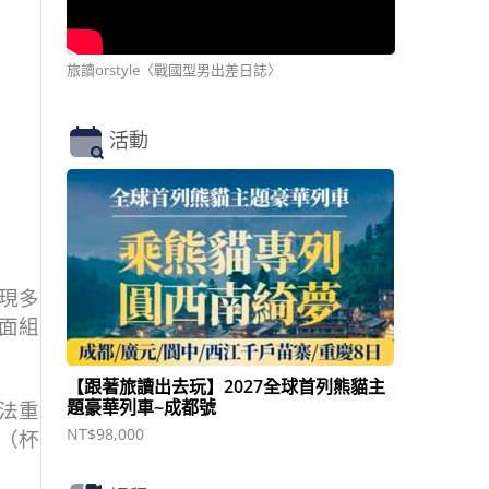
旅讀orstyle〈戰國型男出差日誌〉
活動
現多
面組
【跟著旅讀出去玩】2027全球首列熊貓主
題豪華列車~成都號
法重
NT$
98,000
（杯