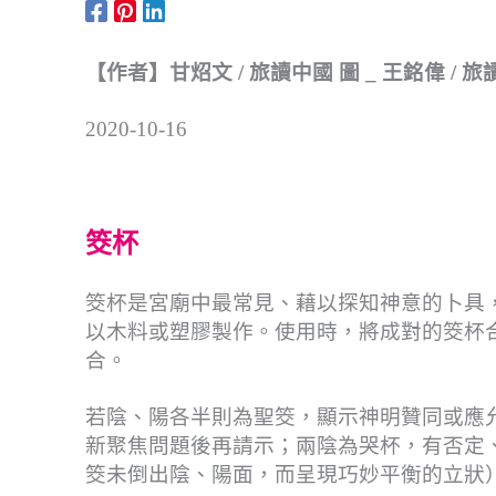
【作者】甘炤文 / 旅讀中國 圖 _ 王銘偉 / 
2020-10-16
筊杯
筊杯是宮廟中最常見、藉以探知神意的卜具
以木料或塑膠製作。使用時，將成對的筊杯
合。
若陰、陽各半則為聖筊，顯示神明贊同或應
新聚焦問題後再請示；兩陰為哭杯，有否定
筊未倒出陰、陽面，而呈現巧妙平衡的立狀