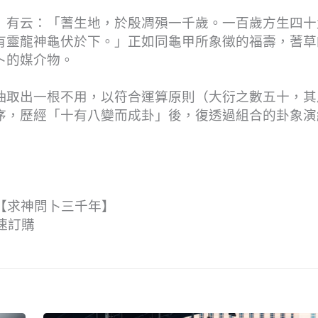
》有云：「蓍生地，於殷凋殞一千歲。一百歲方生四十
有靈龍神龜伏於下。」正如同龜甲所象徵的福壽，蓍草
卜的媒介物。
抽取出一根不用，以符合運算原則（大衍之數五十，其
序，歷經「十有八變而成卦」後，復透過組合的卦象演
 月【求神問卜三千年】
速訂購