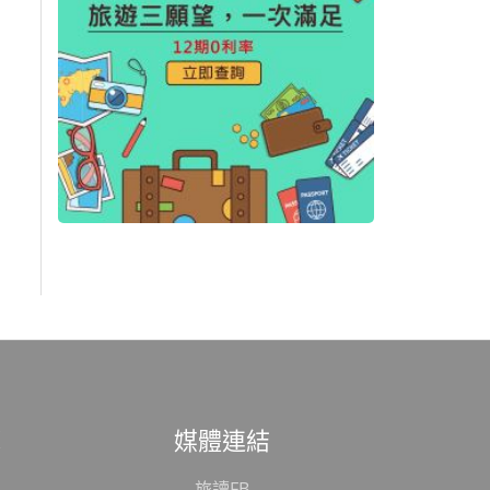
範
媒體連結
旅讀FB