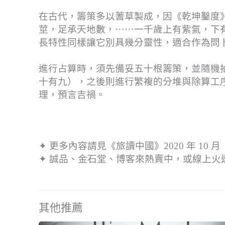
在古代，籌策多以蓍草製成，因《乾坤鑿度
莖，足承天地數，⋯⋯一千歲上有紫氣，下
長特性同樣讓它別具幾分靈性，適合作為問
進行占算時，須先備妥五十根籌策，並隨機
十有九），之後則進行繁複的分堆與除算工
理，預言吉禍。
✦ 更多內容請見《旅讀中國》2020 年 10
✦ 誠品、金石堂、博客來熱賣中，或線上火
其他推薦