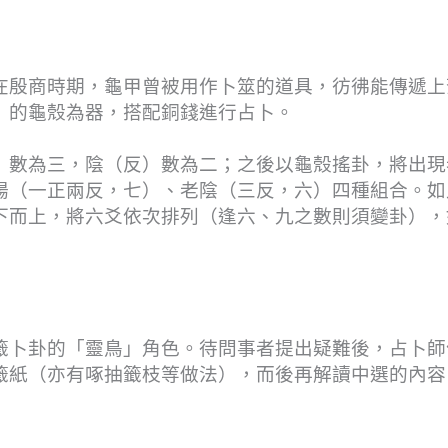
在殷商時期，龜甲曾被用作卜筮的道具，彷彿能傳遞上
」的龜殼為器，搭配銅錢進行占卜。
）數為三，陰（反）數為二；之後以龜殼搖卦，將出現
陽（一正兩反，七）、老陰（三反，六）四種組合。如
下而上，將六爻依次排列（逢六、九之數則須變卦），
籤卜卦的「靈鳥」角色。待問事者提出疑難後，占卜師
籤紙（亦有啄抽籤枝等做法），而後再解讀中選的內容