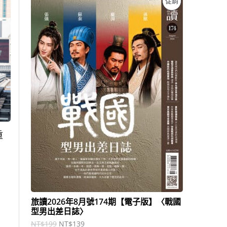
促銷
始
前
價
價
價
格
格
：
：
商
N
N
T
T
品
$
$
1
1
9
3
9
9
。
。
重
旅讀2026年8月號174期【電子版】〈戰國
型男出差日誌〉
NT$
199
NT$
139