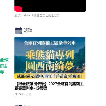
旅讀orstyle〈戰國型男出差日誌〉
活動
全球
前往
寺
【跟著旅讀出去玩】2027全球首列熊貓主
題豪華列車~成都號
NT$
98,000