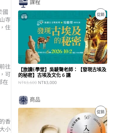
課程
於國
原
目
特
促銷
始
前
山寺
價
價
價
，住
格
格
：
：
商
N
N
T
T
品
$
$
3
3
,
,
6
0
前往
【旅讀E學堂】吳駿聲老師：【發現古埃及
0
0
，可
的秘密】古埃及文化 6 講
0
0
鄰在
。
。
NT$
3,600
NT$
3,000
商品
原
目
特
促銷
始
前
價
價
的香
價
格
格
大小
：
：