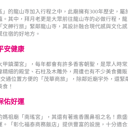
」的龍山寺加入行程之中，此廟擁有300年歷史，屬
蘊。其中，拜月老更是大眾前往龍山寺的必做行程，龍
「文舺行旅」緊鄰龍山寺，其設計融合現代感與文化感
感住宿的好地方。
平安健康
大甲鎮瀾宮」，每年都會有許多香客朝聖，是眾人時常
偉精細的殿堂、石柱及木雕外，周遭也有不少美食攤販
旅人入住交通位置方便的「茂華商旅」，除鄰近廟宇外，還緊
美食！
保佑好運
的媽祖廟「南瑤宮」，其還有著進香團鼻祖之名！鼎盛
運。「彰化福泰商務飯店」提供豐富的設施，十分適合