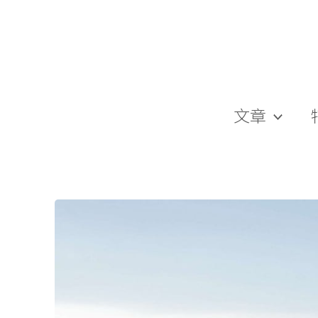
跳
至
主
要
內
容
文章