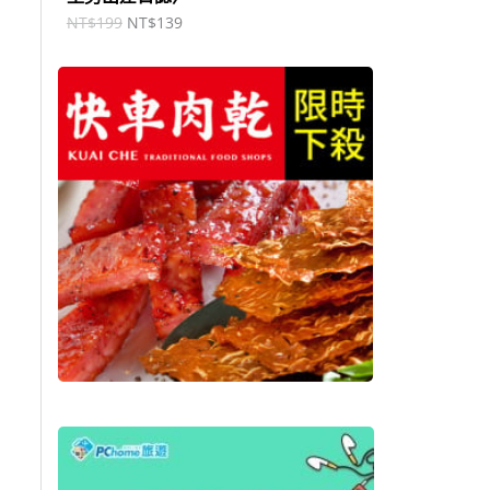
NT$
199
NT$
139