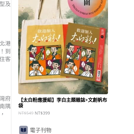
商
N
N
型及
T
T
品
$
$
5
3
4
9
9
9
。
。
北港
！到
住客
灣府
【太白粉應援組】李白主題雜誌+文創帆布
袋
南隅
NT$
549
NT$
399
，
電子刊物