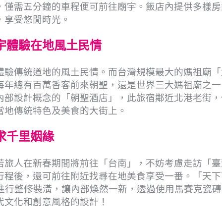
，僅需五分鐘的車程便可前往廟宇。飯店內提供多樣房
，享受悠閒時光。
宇體驗在地風土民情
體驗傳統道地的風土民情。而台灣規模最大的媽祖廟「
每年總有百萬香客前來朝聖，還是世界三大媽祖廟之一
內部設計概念的「朝聖酒店」，此旅宿鄰近北港老街，
當地傳統特色及美食的大街上。
求千里姻緣
若旅人在新春期間將前往「台南」，不妨考慮走訪「臺
行程後，還可前往附近找尋在地美食享受一番。「天下
期進行整修裝潢，讓內部煥然一新，透過使用馬賽克瓷磚
代文化和創意風格的設計！