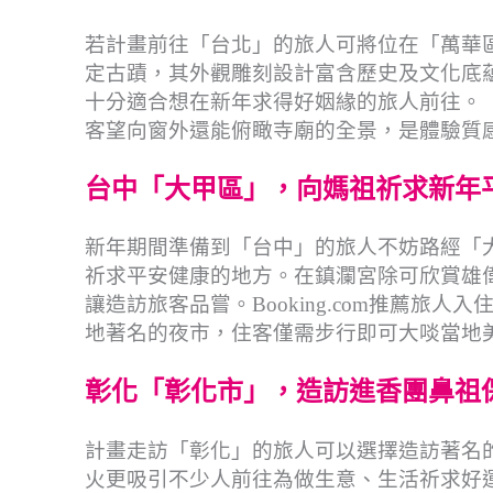
若計畫前往「台北」的旅人可將位在「萬華區
定古蹟，其外觀雕刻設計富含歷史及文化底
十分適合想在新年求得好姻緣的旅人前往。
客望向窗外還能俯瞰寺廟的全景，是體驗質
台中「大甲區」，向媽祖祈求新年
新年期間準備到「台中」的旅人不妨路經「
祈求平安健康的地方。在鎮瀾宮除可欣賞雄
讓造訪旅客品嘗。Booking.com推薦
地著名的夜市，住客僅需步行即可大啖當地
彰化「彰化市」，造訪進香團鼻祖
計畫走訪「彰化」的旅人可以選擇造訪著名
火更吸引不少人前往為做生意、生活祈求好