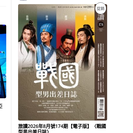
原
目
特
促銷
始
前
價
價
價
格
格
：
：
商
N
N
T
T
品
$
$
1
1
9
3
9
9
。
。
亞
旅讀2026年8月號174期【電子版】〈戰國
型男出差日誌〉