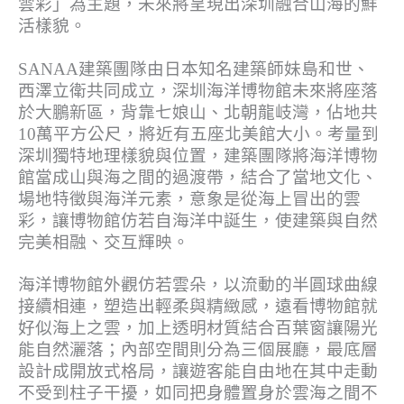
雲彩」為主題，未來將呈現出深圳融合山海的鮮
活樣貌。
SANAA建築團隊由日本知名建築師妹島和世、
西澤立衛共同成立，深圳海洋博物館未來將座落
於大鵬新區，背靠七娘山、北朝龍岐灣，佔地共
10萬平方公尺，將近有五座北美館大小。考量到
深圳獨特地理樣貌與位置，建築團隊將海洋博物
館當成山與海之間的過渡帶，結合了當地文化、
場地特徵與海洋元素，意象是從海上冒出的雲
彩，讓博物館仿若自海洋中誕生，使建築與自然
完美相融、交互輝映。
海洋博物館外觀仿若雲朵，以流動的半圓球曲線
接續相連，塑造出輕柔與精緻感，遠看博物館就
好似海上之雲，加上透明材質結合百葉窗讓陽光
能自然灑落；內部空間則分為三個展廳，最底層
設計成開放式格局，讓遊客能自由地在其中走動
不受到柱子干擾，如同把身體置身於雲海之間不