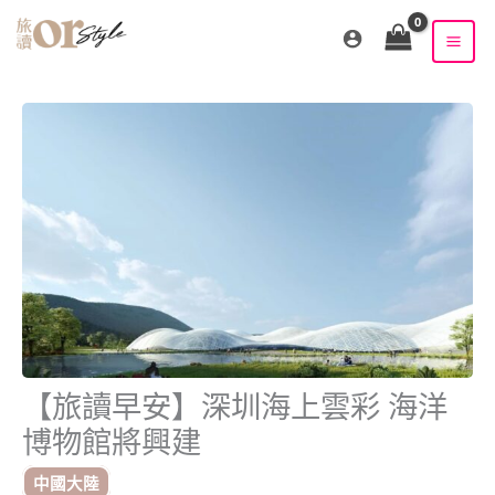
跳
至
主
要
內
容
【旅讀早安】深圳海上雲彩 海洋
博物館將興建
中國大陸