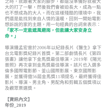
之時，就跟著大家的腳步，都還沒準備好就被大
大的打了一擊，然後我們會被迫長大，成為一點
也不想成為的大人。而在這樣殘酷的環境中，我
們還是能找到來自人情的溫暖，回到一開始電影
想訴說的家的主題，用一句經典的台詞來表示：
「家不一定能遮風避雨，但能讓大家安身立
命。」
導演鍾孟宏曾於2006年以紀錄長片《醫生》拿下
台北電影獎紀錄片首獎，第二部劇情長片《第四
張畫》讓他拿下金馬獎最佳導演，2019年《陽光
普照》再次拿到金馬獎最佳導演。該片也入選多
倫多國際電影節、釜山國際影展、東京國際影
展，並獲得億56屆金馬獎11項提名，最終獲得佳
影片、導演、男主角、男配角和剪輯五個獎項以
及觀眾票選獎。
【資訊內文】
年份_2019