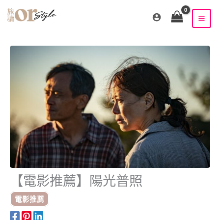
跳
至
主
要
內
容
【電影推薦】陽光普照
電影推薦