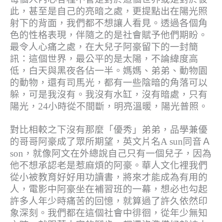
此，甚至是自己的亮暗之處，更提點出在陽光照
射下的背面，我們都不想讓人看見。透過各個角
色的性格表現，伴隨之的是社會賦予他們期盼。
最令人心痛之處，在大兒子阿豪留下的一封簡
訊：這個世界，最公平的是太陽，不論緯度高
低，白天與黑夜各佔一半。媽媽、弟弟、動物園
的動物，還有司馬光，都有一些陰暗的角落可以
躲，可是我沒有。我沒有水缸，沒有暗處，只有
陽光，24小時從不間斷，明亮溫暖，陽光普照。
對比相較之下沒有那麼「優秀」弟弟，品學兼優
的哥哥阿豪成了眾所期望，英文片名A sun同音Ａ
son，就像阿文在外總說自己只有一個兒子，因為
他不想承認老是惹麻煩的阿豪。華人文化裡我們
從小被教育好好用功讀書，將來才能成為有用的
人，電影中阿豪坐在補習班的一幕，想必也勾起
許多人年少時痛苦的回憶，就算過了許久依然印
象深刻。我們都在這個社會中徘徊，從年少無知