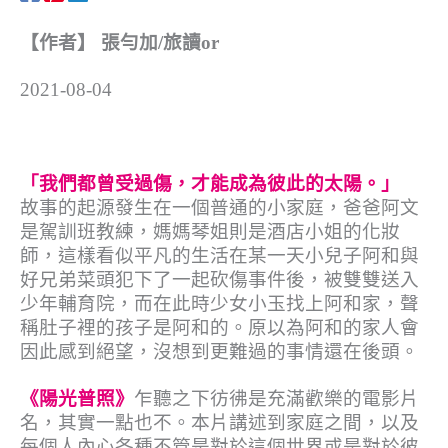
【作者】 張勻加/旅讀or
2021-08-04
「我們都曾受過傷，才能成為彼此的太陽。」
故事的起源發生在一個普通的小家庭，爸爸阿文
是駕訓班教練，媽媽琴姐則是酒店小姐的化妝
師，這樣看似平凡的生活在某一天小兒子阿和與
好兄弟菜頭犯下了一起砍傷事件後，被雙雙送入
少年輔育院，而在此時少女小玉找上阿和家，聲
稱肚子裡的孩子是阿和的。原以為阿和的家人會
因此感到絕望，沒想到更難過的事情還在後頭。
《陽光普照》
乍聽之下彷彿是充滿歡樂的電影片
名，其實一點也不。本片講述到家庭之間，以及
每個人內心各種不管是對於這個世界或是對於彼