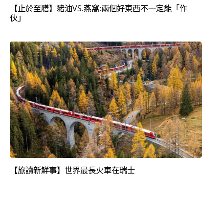
【止於至膳】豬油VS.燕窩:兩個好東西不一定能「作
伙」
【旅讀新鮮事】世界最長火車在瑞士