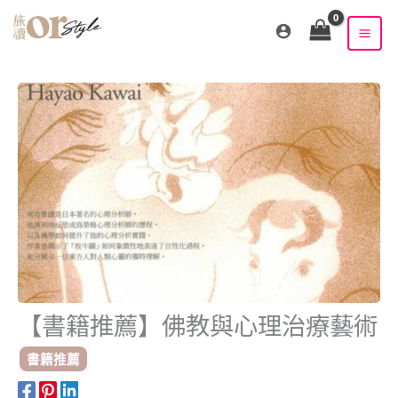
跳
至
主
要
內
容
【書籍推薦】佛教與心理治療藝術
書籍推薦