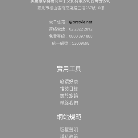
英屬維京群島商澤宇文化有限公司台灣分公司
臺北市松山區南京東路三段287號10樓
電子信箱：
@orstyle.net
連絡電話：02 2322 2812
免費專線：0800 897 888
統一編號：53009698
實用工具
旅讀好康
雜誌目錄
關於旅讀
聯絡我們
網站規範
版權聲明
隱私政策