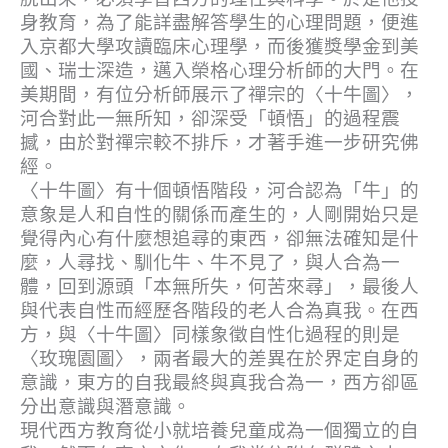
身教育，為了能詳盡解答學生的心理問題，便進
入京都大學攻讀臨床心理學，而後獲獎學金到美
國、瑞士深造，邁入榮格心理分析師的大門。在
美期間，有位分析師展示了禪宗的〈十牛圖〉，
河合對此一無所知，卻深受「頓悟」的過程震
撼，由於對禪宗較不排斥，才著手進一步研究佛
經。
〈十牛圖〉有十個頓悟階段，河合認為「牛」的
意象是人和自性的關係而產生的，人剛開始只是
覺得內心有什麼想追尋的東西，卻無法確知是什
麼，人尋找、馴化牛、牛不見了，與人合為一
體，回到源頭「本無所失，何苦來尋」，最後人
與代表自性而經歷各階段的老人合為真我。在西
方，與〈十牛圖〉同樣象徵自性化過程的則是
〈玫瑰園圖〉，兩者最大的差異在於界定自身的
意識，東方的自我最終與真我合為一，西方卻區
分出意識與潛意識。
現代西方教育從小就培養兒童成為一個獨立的自