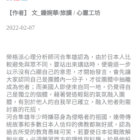
【作者】 文_鍾婉華/旅讀 / 心靈工坊
2022-02-07
榮格派心理分析師河合隼雄認為，由於日本人比
較避免與眾不同，要站出來講話時，便需退一步
以示沒有凸顯自己的意思，才開始發言，會先讓
大家認同自己是團體內一分子，才從團體中抽離
成為他者；而美國人即使來自同一地，仍覺得自
己是獨立的個體，藉著營造輕鬆的氣氛融入團
體，有別於他人的自我早已確立，融入他者則需
討喜的花招。
河合隼雄年少時嫌惡身為侵略者的祖國，連帶傳
統故事和多數日本人信仰的佛教都無好感，認為
過去所受的教育愚昧可笑，若要使日本從戰敗解
脫出來，必須學習西方的理性與科學。於是他投