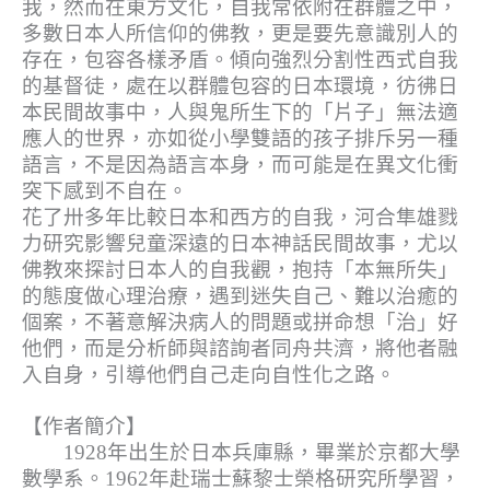
我，然而在東方文化，自我常依附在群體之中，
多數日本人所信仰的佛教，更是要先意識別人的
存在，包容各樣矛盾。傾向強烈分割性西式自我
的基督徒，處在以群體包容的日本環境，彷彿日
本民間故事中，人與鬼所生下的「片子」無法適
應人的世界，亦如從小學雙語的孩子排斥另一種
語言，不是因為語言本身，而可能是在異文化衝
突下感到不自在。
花了卅多年比較日本和西方的自我，河合隼雄戮
力研究影響兒童深遠的日本神話民間故事，尤以
佛教來探討日本人的自我觀，抱持「本無所失」
的態度做心理治療，遇到迷失自己、難以治癒的
個案，不著意解決病人的問題或拼命想「治」好
他們，而是分析師與諮詢者同舟共濟，將他者融
入自身，引導他們自己走向自性化之路。
【作者簡介】
1928年出生於日本兵庫縣，畢業於京都大學
數學系。1962年赴瑞士蘇黎士榮格研究所學習，