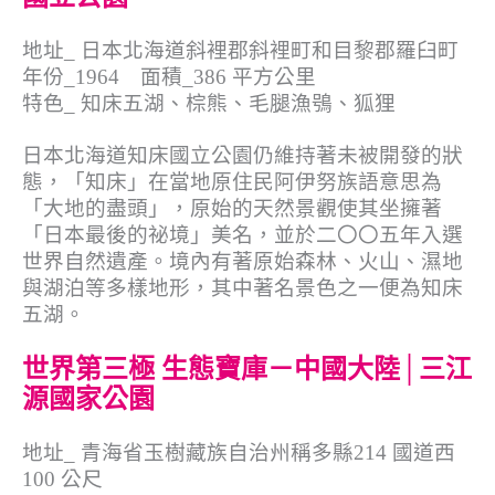
地址_ 日本北海道斜裡郡斜裡町和目黎郡羅臼町
年份_1964 面積_386 平方公里
特色_ 知床五湖、棕熊、毛腿漁鴞、狐狸
日本北海道知床國立公園仍維持著未被開發的狀
態，「知床」在當地原住民阿伊努族語意思為
「大地的盡頭」，原始的天然景觀使其坐擁著
「日本最後的祕境」美名，並於二〇〇五年入選
世界自然遺產。境內有著原始森林、火山、濕地
與湖泊等多樣地形，其中著名景色之一便為知床
五湖。
世界第三極 生態寶庫－中國大陸│三江
源國家公園
地址_ 青海省玉樹藏族自治州稱多縣214 國道西
100 公尺