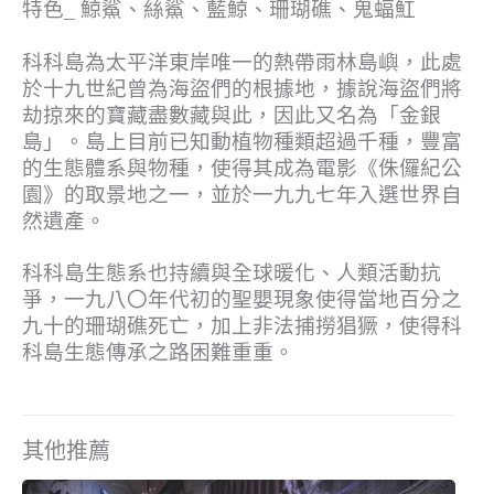
特色_ 鯨鯊、絲鯊、藍鯨、珊瑚礁、鬼蝠魟
科科島為太平洋東岸唯一的熱帶雨林島嶼，此處
於十九世紀曾為海盜們的根據地，據說海盜們將
劫掠來的寶藏盡數藏與此，因此又名為「金銀
島」。島上目前已知動植物種類超過千種，豐富
的生態體系與物種，使得其成為電影《侏儸紀公
園》的取景地之一，並於一九九七年入選世界自
然遺產。
科科島生態系也持續與全球暖化、人類活動抗
爭，一九八〇年代初的聖嬰現象使得當地百分之
九十的珊瑚礁死亡，加上非法捕撈猖獗，使得科
科島生態傳承之路困難重重。
其他推薦