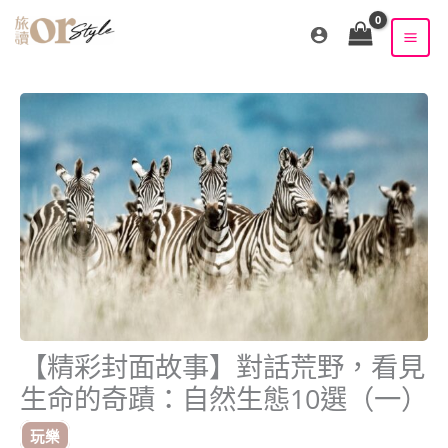
跳
至
主
要
內
容
【精彩封面故事】對話荒野，看見
生命的奇蹟：自然生態10選（一）
玩樂