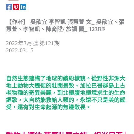
【作者】 吳歆宜 李智凱 張慧萱 文_ 吳歆宜、張
慧萱、李智凱、陳育陞/ 旅讀 圖_ 123RF
2022年3月號 第121期
2022-03-15
自然生態建構了地球的繽紛樣貌。從野性非洲大
地上動物大遷徙的壯闊景致、加拉巴哥群島上古
老物種的奇異美麗，到北極腹地極境求生的生命
謳歌，大自然能教給人類的，永遠不只是美的感
受，還有對生命起源的無邊敬畏。