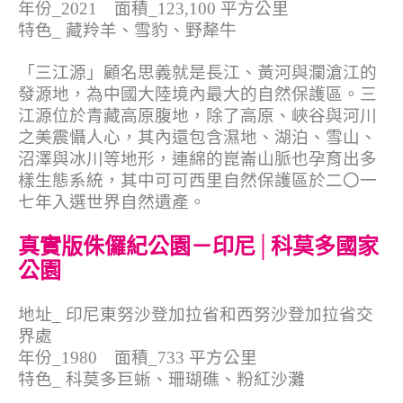
年份_2021 面積_123,100 平方公里
特色_ 藏羚羊、雪豹、野犛牛
「三江源」顧名思義就是長江、黃河與瀾滄江的
發源地，為中國大陸境內最大的自然保護區。三
江源位於青藏高原腹地，除了高原、峽谷與河川
之美震懾人心，其內還包含濕地、湖泊、雪山、
沼澤與冰川等地形，連綿的崑崙山脈也孕育出多
樣生態系統，其中可可西里自然保護區於二〇一
七年入選世界自然遺產。
真實版侏儸紀公園－印尼│科莫多國家
公園
地址_ 印尼東努沙登加拉省和西努沙登加拉省交
界處
年份_1980 面積_733 平方公里
特色_ 科莫多巨蜥、珊瑚礁、粉紅沙灘