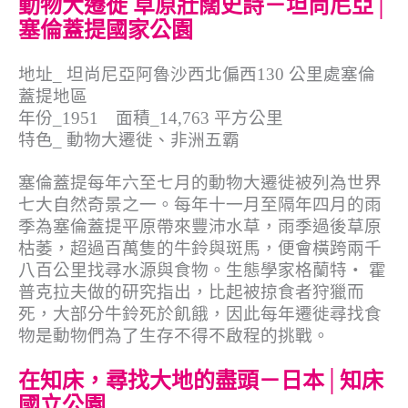
動物大遷徙 草原壯闊史詩－坦尚尼亞│
塞倫蓋提國家公園
地址_ 坦尚尼亞阿魯沙西北偏西130 公里處塞倫
蓋提地區
年份_1951 面積_14,763 平方公里
特色_ 動物大遷徙、非洲五霸
塞倫蓋提每年六至七月的動物大遷徙被列為世界
七大自然奇景之一。每年十一月至隔年四月的雨
季為塞倫蓋提平原帶來豐沛水草，雨季過後草原
枯萎，超過百萬隻的牛鈴與斑馬，便會橫跨兩千
八百公里找尋水源與食物。生態學家格蘭特‧ 霍
普克拉夫做的研究指出，比起被掠食者狩獵而
死，大部分牛鈴死於飢餓，因此每年遷徙尋找食
物是動物們為了生存不得不啟程的挑戰。
在知床，尋找大地的盡頭－日本│知床
國立公園