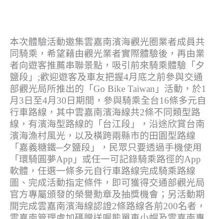
本次體驗活動邀集雲嘉南濱海觀光圈業者成員共
同騎乘，希望藉由觀光業者實際體驗後，再由業
者向遊客推薦串聯景點，吸引前來騎乘體驗「夕
鹽段」;歡迎遊客及車友把握4月底之前參與交通
部觀光局所推出的「Go Bike Taiwan」活動，於1
月3日至4月30日期間，參與騎乘全台16條多元自
行車路線，其中雲嘉南濱海線共2條不同類型路
線，有濱海型路線的「台江段」，沿途欣賞台南
濱海漁村風光，以及橫跨兩縣市的田園型路線
「嘉義糖鐵─夕鹽段」，民眾只要透過手機使用
「環騎圓夢App」或任一可記錄騎乘路徑的App
軟體，任選一條多元自行車路線完成騎乘路線
圖、完成活動指定條件，即可獲得交通部觀光局
官方專屬頒發的榮譽勳章及抽獎機會；另活動期
間完成雲嘉南濱海線認證2條路線各前200名者，
雲嘉南管理處加碼贈送喔熊單車小帽及雲嘉南專