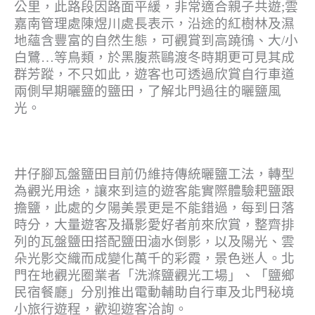
公里，此路段因路面平緩，非常適合親子共遊;雲
嘉南管理處陳煜川處長表示，沿途的紅樹林及濕
地蘊含豐富的自然生態，可觀賞到高蹺鴴、大/小
白鷺…等鳥類，於黑腹燕鷗渡冬時期更可見其成
群芳蹤，不只如此，遊客也可透過欣賞自行車道
兩側早期曬鹽的鹽田，了解北門過往的曬鹽風
光。
井仔腳瓦盤鹽田目前仍維持傳統曬鹽工法，轉型
為觀光用途，讓來到這的遊客能實際體驗耙鹽跟
擔鹽，此處的夕陽美景更是不能錯過，每到日落
時分，大量遊客及攝影愛好者前來欣賞，整齊排
列的瓦盤鹽田搭配鹽田滷水倒影，以及陽光、雲
朵光影交織而成變化萬千的彩霞，景色迷人。北
門在地觀光圈業者「洗滌鹽觀光工場」、「鹽鄉
民宿餐廳」分別推出電動輔助自行車及北門秘境
小旅行遊程，歡迎遊客洽詢。