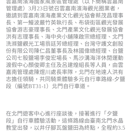
雲嘉南濱海國家風景區管理處（以下簡稱雲嘉南
管理處）3月23日號召雲嘉南濱海觀光圈業者，
邀請到雲嘉南濱海產業文化觀光協會蔡茂昌理事
長、第一鰻波嚴竹英執行長、布袋街區觀光發展
協會游志豪理事長、北門產業文化觀光發展協會
洪有志理事長、海中央小舖陳啟宗總經理、北門
洗滌鹽觀光工場翁廷芳總經理、台灣守護文創股
份有限公司陳仁昌董事長及林國偉總經理、台鹽
公司七股鹽場李俊宏場長、馬沙溝海洋休閒運動
渡假中心顏俊卿主任及呂建煌組長等人員，由雲
嘉南管理處陳煜川處長率隊，北門在地達人洪有
志擔任領騎，共同騎乘體驗多元自行車路線-夕鹽
段（編號BT31-1）北門自行車道。
在北門遊客中心進行座談後，接著進行「夕鹽
段」自行車體驗活動，這條路線由臺南北門水晶
教堂出發，以井仔腳瓦盤鹽田為終點，全程約3.5