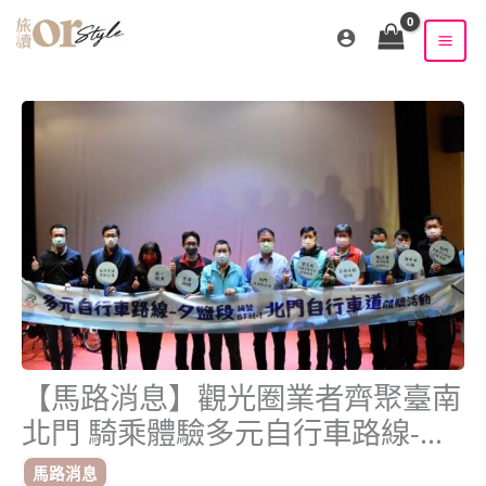
跳
至
主
要
內
容
【馬路消息】觀光圈業者齊聚臺南
北門 騎乘體驗多元自行車路線-夕
鹽段
馬路消息