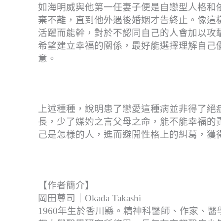
如海明威與他第一任妻子便是自戀型人格和
棄不離，直到他外遇後婚姻才告終止。像這
活躍而能幹，對於不認同自己的人會加以攻
希望建立幸福的關係，最好能選擇理解自己
意。
上述種種，說明患了戀愛這種病並非得了絕
長，少了媒妁之言父母之命，能不能幸福的
己是怎樣的人，進而避開性格上的糾葛，獲
【作者簡介】
岡田尊司｜Okada Takashi
1960年生於香川縣。精神科醫師、作家、