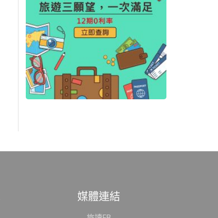
範
媒體連結
旅讀FB