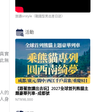
旅讀orstyle〈戰國型男出差日誌〉
活動
真實
此無
【跟著旅讀出去玩】2027全球首列熊貓主
人的
題豪華列車~成都號
人身
NT$
98,000