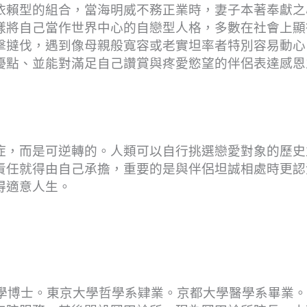
依賴型的組合，當海明威不務正業時，妻子本著奉獻之
樣將自己當作世界中心的自戀型人格，多數在社會上顯
擊撻伐，遇到像母親般寬容或老實坦率者特別容易動心
優點、並能對滿足自己讚賞與疼愛慾望的伴侶表達感恩
症，而是可逆轉的。人類可以自行挑選戀愛對象的歷史
責任就得由自己承擔，重要的是與伴侶坦誠相處時更認
得適意人生。
醫學博士。東京大學哲學系肄業。京都大學醫學系畢業