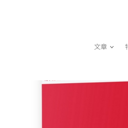
跳
至
主
要
內
容
文章