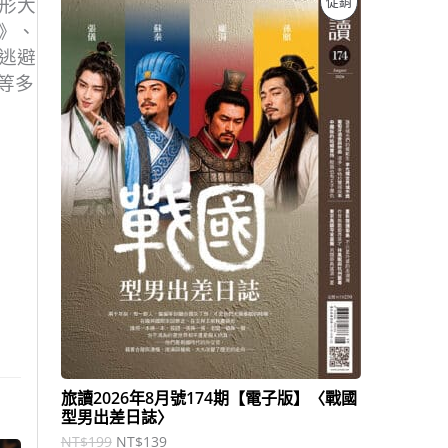
促銷
形大
始
前
》、
價
價
價
格
格
逃避
：
：
商
等多
N
N
T
T
品
$
$
1
1
9
3
9
9
。
。
旅讀2026年8月號174期【電子版】〈戰國
型男出差日誌〉
NT$
199
NT$
139