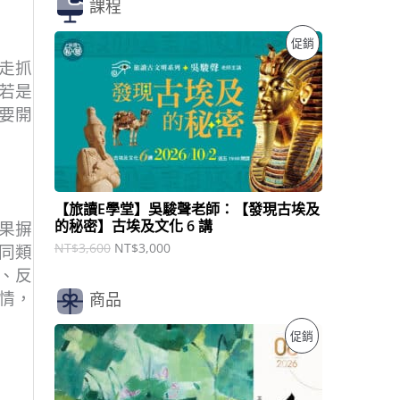
課程
原
目
特
促銷
始
前
走抓
價
價
價
格
格
若是
：
：
商
要開
N
N
T
T
品
$
$
3
3
,
,
6
0
【旅讀E學堂】吳駿聲老師：【發現古埃及
0
0
的秘密】古埃及文化 6 講
果摒
0
0
。
。
NT$
3,600
NT$
3,000
同類
、反
情，
商品
原
目
特
促銷
始
前
價
價
價
格
格
：
：