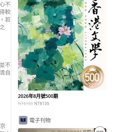
商
N
N
心不
T
T
得較
品
$
$
，若
1
1
8
3
之
0
5
。
。
並不
清自
2026年8月號500期
NT$
180
NT$
135
電子刊物
。京
原
目
特