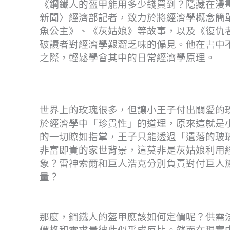
《鋼鐵人的盔甲能用多少錢買到？隱藏在漫
新聞〉經濟部記者，致力於將經濟學概念簡
魚公主》、《灰姑娘》等故事，以及《復仇
破讀者對經濟學艱澀乏味的偏見。他在書中
之際，輕鬆學會其中的日常經濟學原理。
世界上的玫瑰很多，但讓小王子付出關愛的
於經濟學中「珍貴性」的道理，原來這就是小
的一切瞭如指掌，王子只能透過「遺落的玻
非富即貴的家世背景，這莫非是灰姑娘利用
象？雷神索爾和巨人浩克分別負責對付巨人
量？
那麼，鋼鐵人的盔甲應該如何定價呢？供需