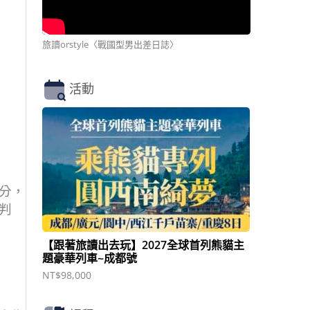
旅讀orstyle〈戰國型男出差日誌〉
活動
分，
判
【跟著旅讀出去玩】2027全球首列熊貓主
題豪華列車~成都號
NT$
98,000