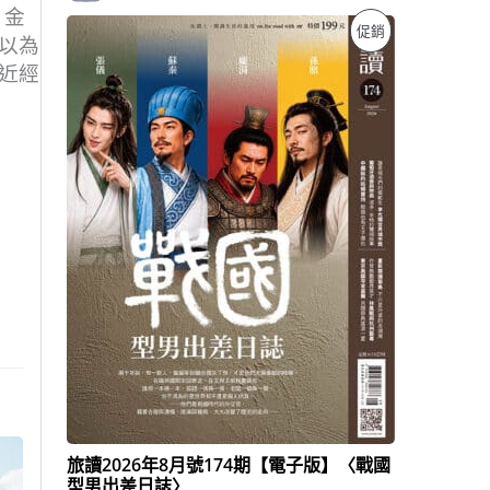
、金
原
目
特
促銷
始
前
以為
價
價
價
近經
格
格
：
：
商
N
N
T
T
品
$
$
1
1
9
3
9
9
。
。
旅讀2026年8月號174期【電子版】〈戰國
型男出差日誌〉