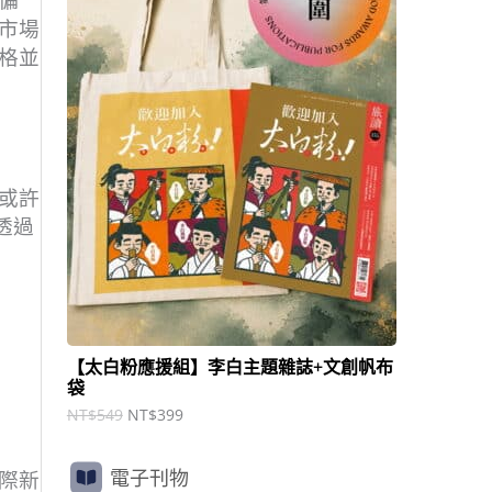
偏
商
N
N
市場
T
T
品
$
$
格並
5
3
4
9
9
9
。
。
或許
透過
【太白粉應援組】李白主題雜誌+文創帆布
袋
NT$
549
NT$
399
電子刊物
際新