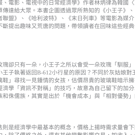
畫、電影、電視中的日常經濟學》作者林炳律為韓國〈
單傳達給大眾。本書企圖透過眾所熟知的《小王子》、
者聯盟》、《哈利波特》、《末日列車》等電影為媒介
不斷提出趣味又荒唐的問題，帶領讀者在回味這些經典
玫瑰卻只有一朵，小王子之所以會受一朵玫瑰「馴服」
王子執著返回B-612小行星的原因？不同於灰姑娘對
璃鞋」尋找一見鍾情的女孩，估價昂貴的玻璃鞋暗示擁
經濟學「資訊不對稱」的技巧，故意為自己留下的加分
族和侏儒族，其實是出於「機會成本」與「相對優勢」
法則是經濟學中最基本的概念，價格上揚時需求量會下