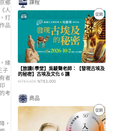
課程
京鄉
《人
原
目
特
促銷
，打
始
前
價
價
作品
價
格
格
：
：
商
N
N
T
T
品
$
$
3
3
,
,
，緣
6
0
【旅讀E學堂】吳駿聲老師：【發現古埃及
王子
0
0
的秘密】古埃及文化 6 講
0
0
有者
。
。
NT$
3,600
NT$
3,000
印
的考
商品
原
目
特
促銷
始
前
價
價
價
降，
格
格
：
：