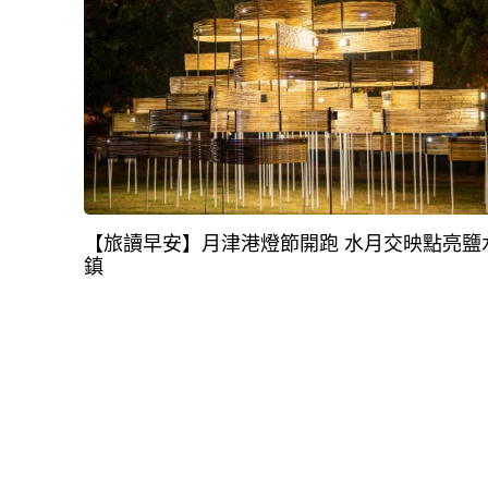
【旅讀早安】月津港燈節開跑 水月交映點亮鹽
鎮