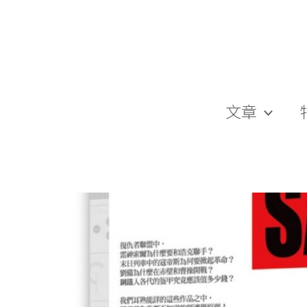
跳
至
主
要
內
容
文章