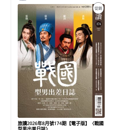
原
目
特
促銷
始
前
價
價
價
格
格
：
：
商
N
N
T
T
品
$
$
1
1
9
3
9
9
。
。
旅讀2026年8月號174期【電子版】〈戰國
型男出差日誌〉