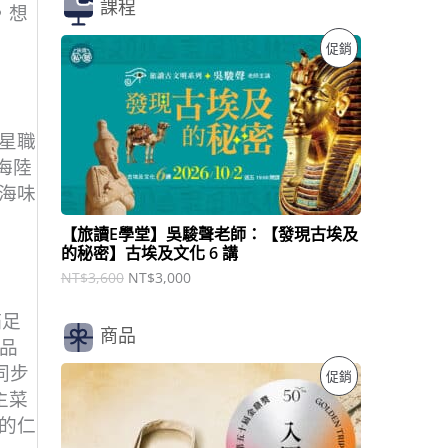
課程
，想
原
目
特
促銷
始
前
價
價
價
格
格
：
：
商
N
N
星職
T
T
品
海陸
$
$
3
3
海味
,
,
6
0
【旅讀E學堂】吳駿聲老師：【發現古埃及
0
0
的秘密】古埃及文化 6 講
0
0
。
。
NT$
3,600
NT$
3,000
滿足
商品
品
原
目
同步
特
促銷
始
前
主菜
價
價
價
格
格
的仁
：
：