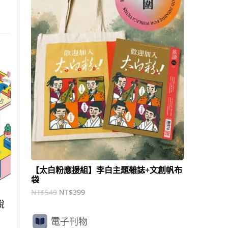
商
N
N
T
T
品
$
$
5
3
4
9
9
9
。
。
【太白粉應援組】李白主題雜誌+文創帆布
袋
NT$
549
NT$
399
說
電子刊物