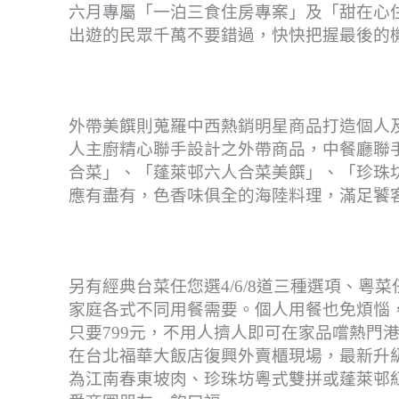
六月專屬「一泊三食住房專案」及「甜在心住
出遊的民眾千萬不要錯過，快快把握最後的
外帶美饌則蒐羅中西熱銷明星商品打造個人
人主廚精心聯手設計之外帶商品，中餐廳聯手
合菜」、「蓬萊邨六人合菜美饌」、「珍珠
應有盡有，色香味俱全的海陸料理，滿足饕
另有經典台菜任您選4/6/8道三種選項、粵菜
家庭各式不同用餐需要。個人用餐也免煩惱
只要799元，不用人擠人即可在家品嚐熱門
在台北福華大飯店復興外賣櫃現場，最新升級
為江南春東坡肉、珍珠坊粵式雙拼或蓬萊邨