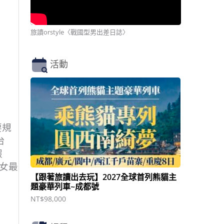
旅讀orstyle〈戰國型男出差日誌〉
活動
要規
台
假
女最
【跟著旅讀出去玩】2027全球首列熊貓主
題豪華列車~成都號
NT$
98,000