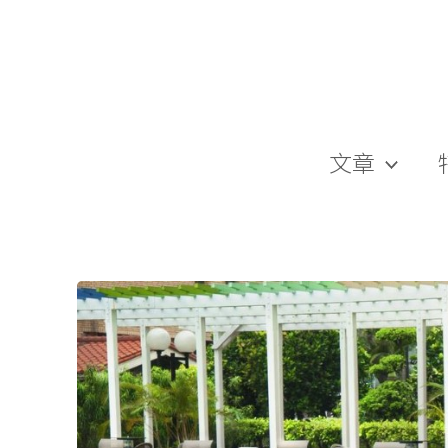
跳
至
主
要
內
容
文章