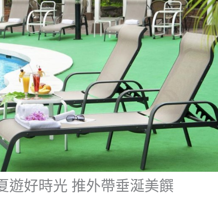
夏遊好時光 推外帶垂涎美饌