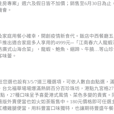
房專案」週六及假日皆不加價；銷售至6月30日為止
機會。
及家庭用餐小確幸，開創疫情新食代。飯店中西餐廳五
推出適合家庭多人享用的4999元─「江南春六人龍蝦
坊廣式山海合菜」，龍蝦、鮑魚、綑蹄、牛腩…等山珍
客味蕾。
任您選也設有3/5/7道三種選項，可依人數自由點選，
，台北福華場場爆滿熱銷百分百珍珠坊，港點九宮格27
港點，27種口味呈予喜愛港式風情、菜色多變的貴賓。
版外賣便當也如火如荼販售中。180元價格即可任選
紅槽雞腿便當，用料豐富口味獨特，也讓期待豐盛午餐