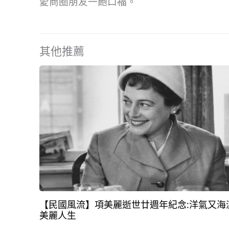
愛商圈朋友一飽口福。
其他推薦
【民國風流】項美麗逝世廿週年紀念:洋氣又海
美麗人生