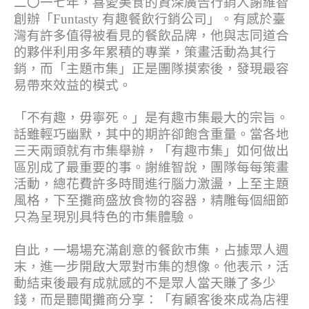
二〇一七年，喜愛美食的資深廣告行銷人謝維智
創辦「Funtasty 有趣餐飲行銷公司」。有感於臺
灣有許多值得被看見的餐飲品牌，他與志同道合
的夥伴利用多年累積的專業，策畫活動為其行
銷，而「主題市集」正是團隊摸索後，發現最容
易帶來效益的模式。
「不有趣，毋寧死。」是有趣市集最大的宗旨。
話雖輕巧幽默，其中的期許卻飽含重量。當各地
三天兩頭就有市集舉辦，「有趣市集」如何做出
區別成了最重要的事。謝維智說，團隊每每策畫
活動，總花費許多時間進行腦力激盪，上至主題
風格，下至攤商盛放食物的容器，精雕每個細節
只為呈現別具特色的市集體驗。
自此，一場場充滿創意的餐飲市集，占據眾人週
末，進一步開啟大眾對市集的想像。他表示，活
動結束後最有成就感的不是眾人當天賺了多少
錢，而是聽聞攤商分享：「有顧客後來成為店裡