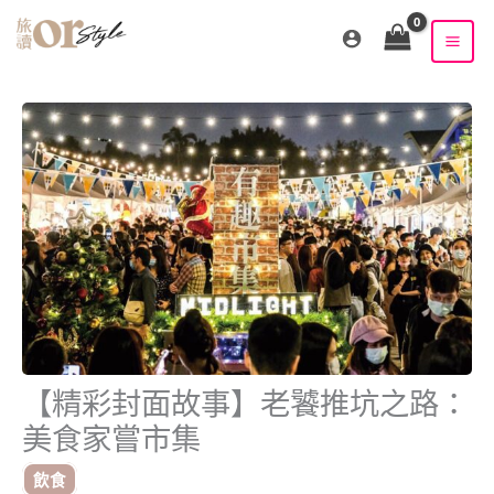
跳
至
主
要
內
容
【精彩封面故事】老饕推坑之路：
美食家嘗市集
飲食