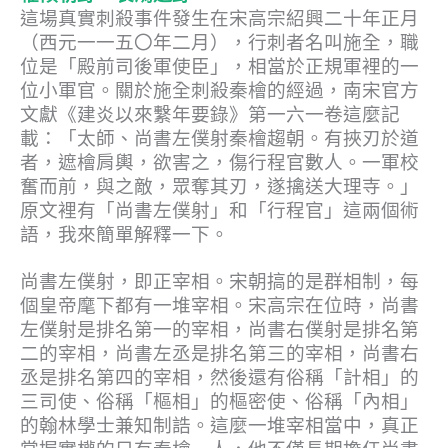
這場真實刺殺事件發生在宋高宗紹興二十年正月
（西元一一五〇年二月），行刺者名叫施全，職
位是「殿前司後軍使臣」，相當於正規軍裡的一
位小軍官。關於施全刺殺秦檜的經過，南宋官方
文獻《建炎以來繫年要錄》第一六一卷這麼記
載：「
太師、尚書左僕射秦檜趨朝。有挾刃於道
者，遮檜肩輿，欲害之，傷行程官數人。一軍校
奮而前，與之敵，眾奪其刃，遂擒送大理寺。
」
原文裡有「尚書左僕射」和「行程官」這兩個術
語，我來簡單解釋一下。
尚書左僕射，即正宰相。宋朝搞的是群相制，每
個皇帝麾下都有一堆宰相。宋高宗在位時，尚書
左僕射是排名第一的宰相，尚書右僕射是排名第
二的宰相，尚書左丞是排名第三的宰相，尚書右
丞是排名第四的宰相，然後還有俗稱「計相」的
三司使、俗稱「樞相」的樞密使、俗稱「內相」
的翰林學士兼知制誥。這麼一堆宰相當中，真正