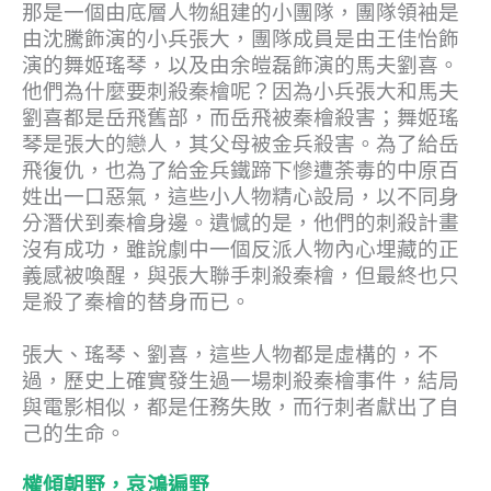
那是一個由底層人物組建的小團隊，團隊領袖是
由沈騰飾演的小兵張大，團隊成員是由王佳怡飾
演的舞姬瑤琴，以及由余皚磊飾演的馬夫劉喜。
他們為什麼要刺殺秦檜呢？因為小兵張大和馬夫
劉喜都是岳飛舊部，而岳飛被秦檜殺害；舞姬瑤
琴是張大的戀人，其父母被金兵殺害。為了給岳
飛復仇，也為了給金兵鐵蹄下慘遭荼毒的中原百
姓出一口惡氣，這些小人物精心設局，以不同身
分潛伏到秦檜身邊。遺憾的是，他們的刺殺計畫
沒有成功，雖說劇中一個反派人物內心埋藏的正
義感被喚醒，與張大聯手刺殺秦檜，但最終也只
是殺了秦檜的替身而已。
張大、瑤琴、劉喜，這些人物都是虛構的，不
過，歷史上確實發生過一場刺殺秦檜事件，結局
與電影相似，都是任務失敗，而行刺者獻出了自
己的生命。
權傾朝野，哀鴻遍野