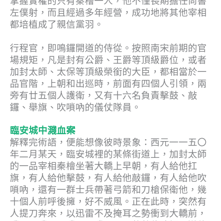
掌握實權的只有秦檜一人，他不僅長期擔任尚書
左僕射，而且經過多年經營，成功地將其他宰相
都培植成了親信黨羽。
行程官，即鳴鑼開道的侍從。按照南宋前期的官
場規矩，凡是封有公爵、王爵等頂級爵位，或者
加封太師、太保等頂級榮銜的大臣，都相當於一
品官階，上朝和出巡時，前面有四個人引領，兩
旁有廿五個人護衛，又有十六名負責擊鼓、敲
鑼、舉旗、吹嗩吶的儀仗隊員。
臨安城中濺血案
解釋完術語，便能想像彼時景象：西元一一五〇
年二月某天，臨安城裡的某條街道上，加封太師
的一品宰相秦檜坐著大轎上早朝，有人給他扛
旗，有人給他擊鼓，有人給他敲鑼，有人給他吹
嗩吶，還有一群士兵帶著弓箭和刀槍保衛他，幾
十個人前呼後擁，好不威風。正在此時，突然有
人提刀奔來，以迅雷不及掩耳之勢衝到大轎前，