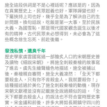
施全這段供詞是不是心裡話呢？應該是的，因為
在真實歷史上，民眾起義也好，軍隊譁變也好，
下屬挾持上司也好，幾乎全是為了解決自己的生
計問題。換句話說，吃飯是第一大事，至於民族
大義、為國雪恥，那是現代國家觀念誕生以後才
有的精神，古代民眾未必想得到，未必會為了這
些概念捨生忘死、前赴後繼。
發洩私憤，遺臭千年
歷史學家虞雲國寫過一部膾炙人口的宋朝歷史普
及讀物《細說宋朝》，將施全刺殺秦檜的故事寫
了進去。虞先生繪聲繪色地描述，施全被捕以
後，秦檜親自審問，施全大義凜然：「
全天下都
要殺金人，只有你不肯殺金人，我就要殺你！
」
這種描述過於美化了施全刺殺秦檜的動機，現存
宋朝文獻裡並沒有記載施全說過類似的話，「全
天下都要去殺金人」的說法也不符合當時歷史事
實。宋金議和前後，許多大將如長期鎮守四川的