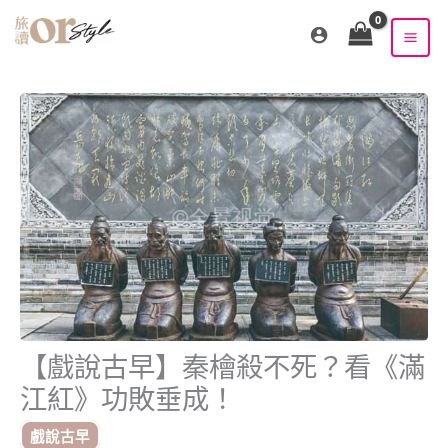
跳
至
主
要
內
容
【戲說古早】秦檜殺不死？看《滿
江紅》功敗垂成！
戲說古早