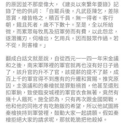
的原因並不那麼偉大，《建炎以來繫年要錄》記
錄了他的供詞：「
自罷兵後，凡武臣陳乞，差除
恩賞，檜皆格之，積百千員，無一得者。客行
朝，餓且死者，歲不下數十。至是，全以所給
微，而累眾每牧馬及招軍勞而有費，以此怨忿，
遂潛攜刃，伺檜出，乞用兵，因而鼓眾作過。若
不從，則害檜。
」
翻成白話文就是說，自從西元一一四一年宋金議
和之後，南宋軍隊裡的軍官就再也沒有好日子過
了，該升官的升不了官，該提薪的提不了薪，成
百上千的軍官得不到應有的升遷和賞賜。推究原
因，主張議和的秦檜就是罪魁禍首，他甚至還剋
扣軍餉，致使臨安城裡的軍官衣食無著，竟然有
幾十人餓死。施全認為，只有再次跟金國開戰，
他和他的同袍才有吃飽飯的希望，所以他試圖將
秦檜挾持到軍營裡，鼓動大家一起請願。假如秦
檜拒絕大家的請求呢，那就乾脆把他殺掉。