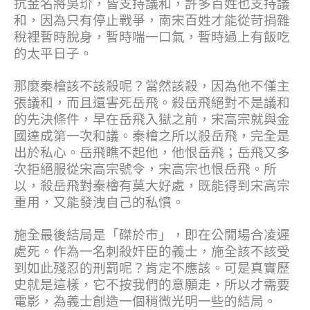
抗金名將吳玠，皆支持議和，許多百姓也支持議
和，因為只有停止戰爭，南宋百姓才能從苛捐雜
稅裡暫時脫身，暫時喘一口氣，暫時過上有飯吃
的太平日子。
那麼秦檜該不該殺呢？當然該殺，因為他不僅主
張議和，而且還害死岳飛。殺岳飛絕對不是議和
的先決條件，早在岳飛入獄之前，宋高宗就與金
國達成第一次和議。秦檜之所以殺岳飛，完全是
出於私心。岳飛瞧不起他，他恨岳飛；岳飛又多
次拒絕服從宋高宗號令，宋高宗也恨岳飛。所
以，殺岳飛對秦檜有莫大好處，既能得到宋高宗
重用，又能發洩自己的私憤。
施全最後結局是「磔於市」，即在公開場合凌遲
處死。作為一名刺殺奸臣的義士，施全該不該受
到如此殘忍的刑罰呢？肯定不應該。可是真實歷
史就是這樣，它不按我們的意願走，所以才需要
電影，為義士創造一個稍微光明一些的結局。