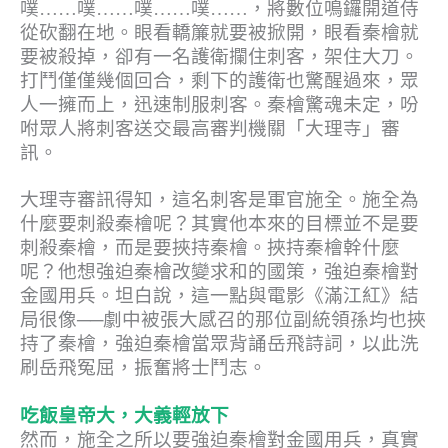
噗……噗……噗……噗……，將數位鳴鑼開道侍
從砍翻在地。眼看轎簾就要被掀開，眼看秦檜就
要被殺掉，卻有一名護衛攔住刺客，架住大刀。
打鬥僅僅幾個回合，剩下的護衛也驚醒過來，眾
人一擁而上，迅速制服刺客。秦檜驚魂未定，吩
咐眾人將刺客送交最高審判機關「大理寺」審
訊。
大理寺審訊得知，這名刺客是軍官施全。施全為
什麼要刺殺秦檜呢？其實他本來的目標並不是要
刺殺秦檜，而是要挾持秦檜。挾持秦檜幹什麼
呢？他想強迫秦檜改變求和的國策，強迫秦檜對
金國用兵。坦白說，這一點與電影《滿江紅》結
局很像──劇中被張大感召的那位副統領孫均也挾
持了秦檜，強迫秦檜當眾背誦岳飛詩詞，以此洗
刷岳飛冤屈，振奮將士鬥志。
吃飯皇帝大，大義輕放下
然而，施全之所以要強迫秦檜對金國用兵，真實