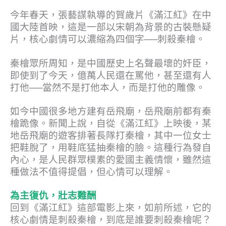
今年春天，張藝謀執導的賀歲片《滿江紅》在中
國大陸首映，這是一部以宋朝為背景的古裝懸疑
片，核心劇情可以濃縮為四個字──刺殺秦檜。
秦檜眾所周知，是中國歷史上名聲最壞的奸臣，
即使到了今天，億萬人民還在罵他，甚至還有人
打他──當然不是打他本人，而是打他的雕像。
如今中國很多地方建有岳飛廟，岳飛廟前都有秦
檜跪像。新聞上說，自從《滿江紅》上映後，某
地岳飛廟的遊客排著長隊打秦檜，其中一位女士
把鞋脫了，用鞋底猛抽秦檜的臉。這種行為發自
內心，是人民群眾樸素的愛國主義情懷，雖然這
種做法不值得提倡，但心情可以理解。
為主復仇，壯志難酬
回到《滿江紅》這部電影上來，如前所述，它的
核心劇情是刺殺秦檜，到底是誰要刺殺秦檜呢？