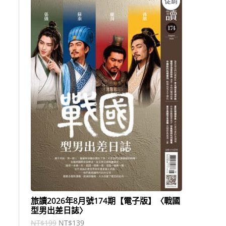
促銷
始
前
價
價
價
格
格
：
：
商
N
N
T
T
品
$
$
1
1
9
3
9
9
。
。
旅讀2026年8月號174期【電子版】〈戰國
型男出差日誌〉
NT$
199
NT$
139