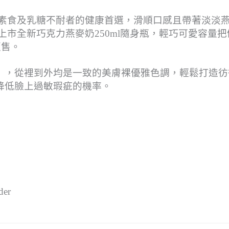
為素食及乳糖不耐者的健康首選，滑順口感且帶著淡淡
上市全新巧克力燕麥奶250ml隨身瓶，輕巧可愛容量把
販售。
膚裸閨蜜組』，從裡到外均是一致的美膚裸優雅色調，輕鬆打造
降低臉上過敏瑕疵的機率。
der