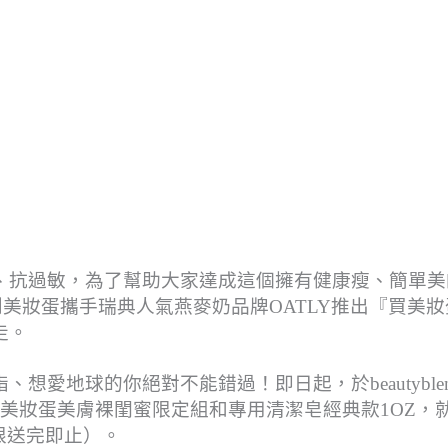
、抗過敏，為了幫助大家達成這個擁有健康瘦、簡單美
er原創美妝蛋攜手瑞典人氣燕麥奶品牌OATLY推出『買美
走。
愛地球的你絕對不能錯過！即日起，於beautyblend
der原創美妝蛋美膚裸閨蜜限定組和專用清潔皂經典款1OZ，
有限送完即止）。