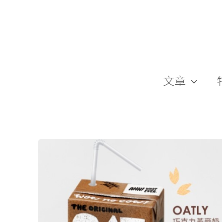
跳
至
主
要
內
容
文章