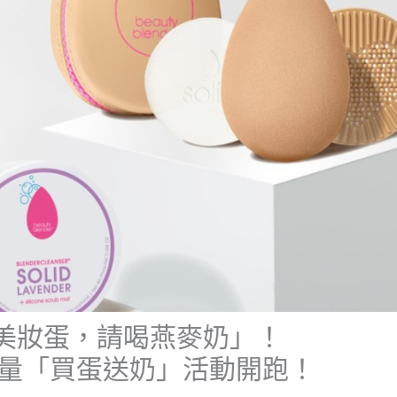
美妝蛋，請喝燕麥奶」！
ATLY 限量「買蛋送奶」活動開跑！