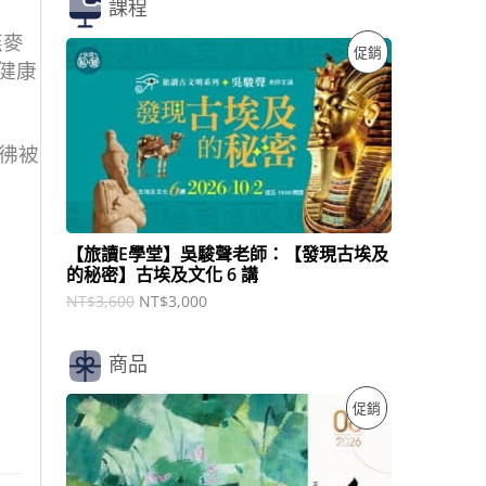
課程
燕麥
原
目
特
促銷
始
前
健康
價
價
價
格
格
：
：
商
N
N
彷彿被
T
T
品
$
$
3
3
,
,
6
0
【旅讀E學堂】吳駿聲老師：【發現古埃及
0
0
的秘密】古埃及文化 6 講
0
0
。
。
NT$
3,600
NT$
3,000
商品
原
目
特
促銷
始
前
價
價
價
格
格
：
：