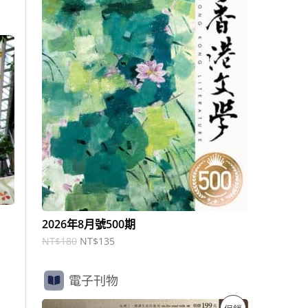
商
N
N
T
T
品
$
$
1
1
8
3
0
5
。
。
2026年8月號500期
NT$
180
NT$
135
電子刊物
原
目
特