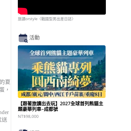
旅讀orstyle〈戰國型男出差日誌〉
活動
的夏
妝蛋，
【跟著旅讀出去玩】2027全球首列熊貓主
題豪華列車~成都號
er
NT$
98,000
就送