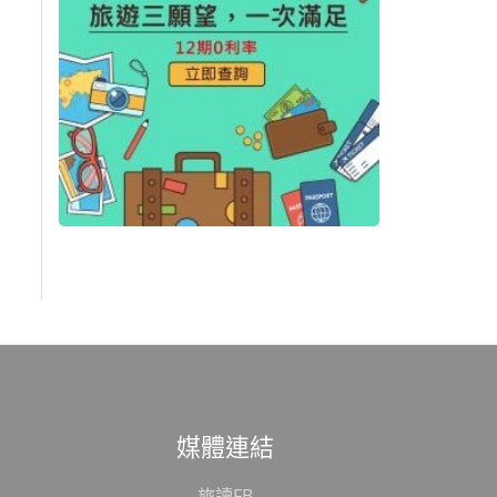
範
媒體連結
旅讀FB