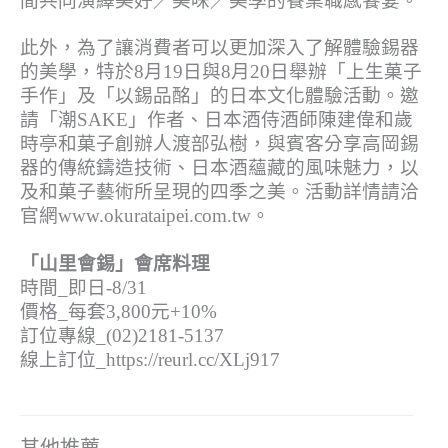
間共同演繹美好／美味／美學的餐桌職感饗宴。
此外，為了讓消費者可以更加深入了解體驗錫器
的美學，特於8月19日與8月20日舉辦「上生菓子
手作」及「以錫品酩」的日本文化體驗活動。邀
請「潮SAKE」作者、日本酒侍酒師陳建偉和歲
時亭和菓子創辦人渡部弘樹，與賓客分享高岡錫
器的傳統鑄造技術、日本酒蘊藏的風味魅力，以
及和菓子藝術所呈現的四季之美。活動詳情請洽
官網www.okurataipei.com.tw。
「山里會錫」會席料理
時間_即日-8/31
價格_每套3,800元+10%
訂位專線_(02)2181-5137
線上訂位_https://reurl.cc/XLj917
其他推薦