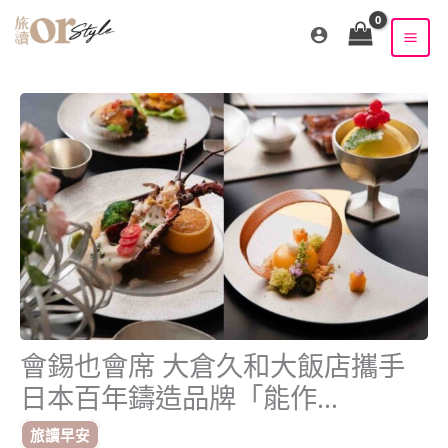
跳
至
主
要
內
容
會錫也會席 大倉久和大飯店攜手
日本百年鑄造品牌「能作
NOUSAKU」首揭十一週年系列活
旅讀早安