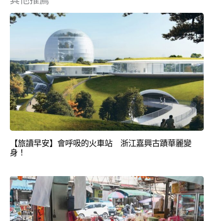
【旅讀早安】會呼吸的火車站 浙江嘉興古蹟華麗變
身！