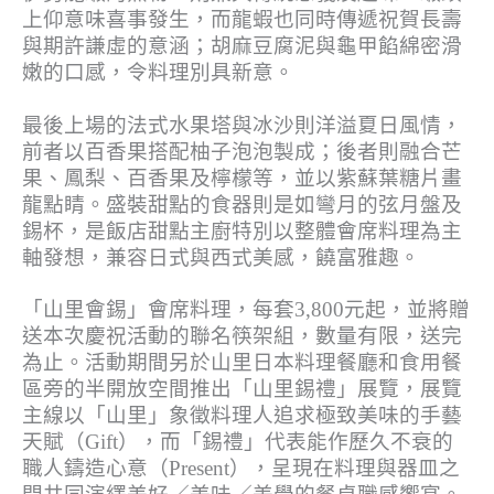
上仰意味喜事發生，而龍蝦也同時傳遞祝賀長壽
與期許謙虛的意涵；胡麻豆腐泥與龜甲餡綿密滑
嫩的口感，令料理別具新意。
最後上場的法式水果塔與冰沙則洋溢夏日風情，
前者以百香果搭配柚子泡泡製成；後者則融合芒
果、鳳梨、百香果及檸檬等，並以紫蘇葉糖片畫
龍點睛。盛裝甜點的食器則是如彎月的弦月盤及
錫杯，是飯店甜點主廚特別以整體會席料理為主
軸發想，兼容日式與西式美感，饒富雅趣。
「山里會錫」會席料理，每套3,800元起，並將贈
送本次慶祝活動的聯名筷架組，數量有限，送完
為止。活動期間另於山里日本料理餐廳和食用餐
區旁的半開放空間推出「山里錫禮」展覽，展覽
主線以「山里」象徵料理人追求極致美味的手藝
天賦（Gift），而「錫禮」代表能作歷久不衰的
職人鑄造心意（Present），呈現在料理與器皿之