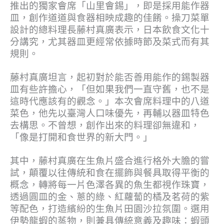
推出的獨家會席「山里會錫」，即是採用能作器
皿，創作道道與食器相映成趣的佳餚。操刀菜單
設計的總料理長藤村真廣表示，日本飲食文化十
分講究，尤其器皿更經常依據時節及菜式而有其
規則。
藤村真廣坦言，起初對於能否善用能作的錫製器
皿有些許擔心，「但如果我們一直守舊，也不是
這時代應該有的觀念。」本次會席料理中的八道
菜色，他先以臺灣人口味優先，再輔以器皿特色
去構思。不曾想，創作出來的料理卻無違和，
「像是打開和食世界的新大門。」
其中，藤村真廣在生魚片盛合進行格外大膽的嘗
試，顛覆以往傳統和食在擺飾與餐具取得平衡的
概念，轉將每一片色澤各異的魚生都視作珠寶，
透過圓皿的金、蔥的綠、紅蘿蔔的橘及茗荷的紫
等配色，打造繽紛的生魚片田園沙拉氛圍。選用
伊勢龍蝦的蒸物，則兼具傳統意義及趣味：蝦頭