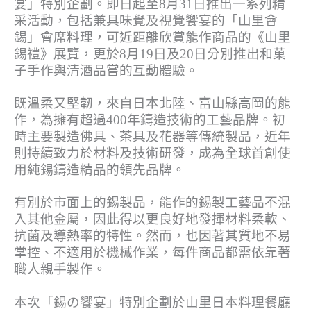
宴」特別企劃。即日起至8月31日推出一系列精
采活動，包括兼具味覺及視覺饗宴的「山里會
錫」會席料理，可近距離欣賞能作商品的《山里
錫禮》展覽，更於8月19日及20日分別推出和菓
子手作與清酒品嘗的互動體驗。
既溫柔又堅韌，來自日本北陸、富山縣高岡的能
作，為擁有超過400年鑄造技術的工藝品牌。初
時主要製造佛具、茶具及花器等傳統製品，近年
則持續致力於材料及技術研發，成為全球首創使
用純錫鑄造精品的領先品牌。
有別於市面上的錫製品，能作的錫製工藝品不混
入其他金屬，因此得以更良好地發揮材料柔軟、
抗菌及導熱率的特性。然而，也因著其質地不易
掌控、不適用於機械作業，每件商品都需依靠著
職人親手製作。
本次「錫の饗宴」特別企劃於山里日本料理餐廳