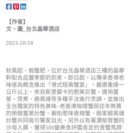
【作者】
文、圖_台北晶華酒店
2023-10-18
秋風起、蝦蟹肥，位於台北晶華酒店三樓的晶華
軒配合品蟹季節的到來，即日起，以傳承香港老
味道為概念推出「港式經典蟹宴」，嚴選重達一
公斤以上、來自斯里蘭卡的肥美巨蟹，運用薑
蔥、煲煮、避風塘等多種手法進行烹調，並推出
全台獨家的特色美味–老香港咖哩蟹與往年熱賣
的榮嫂薑蔥炒蟹、廟街惹味香辣蟹、艇家避風塘
炒蟹共同吸引饕家目光，另外以有著濃郁膏蟹的
沙母入饌、獲得500盤美食評鑑肯定的膏蟹馬蹄