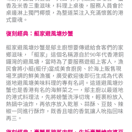
香及米香三重滋味，料理上桌後，服務人員會於
桌邊淋上獨門椰漿，為整道菜注入充滿懷舊的港
式靈魂。
復刻經典：艇家避風塘炒蟹
艇家避風塘炒蟹是鄔主廚想要傳遞給食客們的家
鄉滋味，「艇家」這個名稱源自於90年代香港銅
鑼灣的避風塘，當時為了要服務遊艇上客人，漁
民會將小艇(艇仔)當成美食廚房、於海上販售現
場烹調的鮮美漁獲，廣受歡迎後即衍生成為代表
道地避風塘美味料理的專有名詞。這道避風塘炒
蟹也是香港有名的海鮮菜之一，鄔主廚以最道地
的港式料理法，先將螃蟹洗淨切塊，輕裹粉放入
熱鍋中油炸，再依序放入乾蔥、蒜酥、豆鼓、辣
椒一同進行酥炸，既香且嗆的香氣讓人吮指回味
再三。