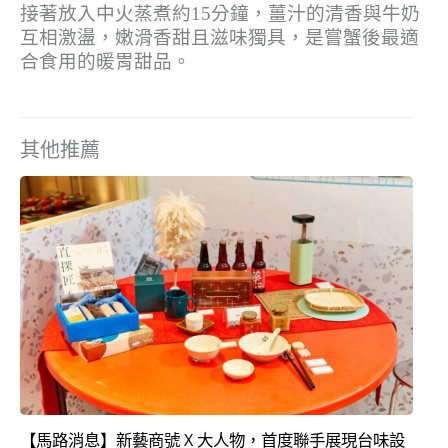
接著放入中火蒸煮約15分鐘，薑汁的清香與牛奶
互相激盪，嫩滑香甜且滋味獨具，是嘗蟹後最適
合食用的暖胃甜品。
其他推薦
【馬路消息】新藝商號 X 大人物，首度聯手展現台味設