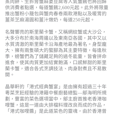
蒸肉餅、生拆膏蟹麻婆豆腐等人氣蟹餚也將回歸
供消費者點選，每道蟹餚2,600元起。此外將限量
推出蟹粉小籠包與蟹肉春卷兩款港點以及暖胃的
薑茶芝麻湯圓和薑汁燉奶，每道250元起。
名聲響亮的斯里蘭卡蟹，又稱網紋蟹或大沙公，
大多分布於南海周邊以及東南亞各國，其中又以
水質清澈的斯里蘭卡沿海產地最為著名。身型龐
大、擁有兩隻碩大的螯腳為其主要特徵，每逢秋
季，螃蟹們為了儲藏足夠的過冬能量，皆會拼命
進食，使其肉質更加結實飽滿，口感鮮甜的斯里
蘭卡蟹，適合各式烹調技法、肉身耐煮且不易散
開。
晶華軒的「港式經典蟹宴」是由擁有超過三十年
粵菜烹飪經驗的港籍中餐廚藝總監—鄔海明所規
劃，豐富的菜色選項當中，鄔主廚首推老香港咖
哩蟹，這是一道由大排檔料理改良而成的作品，
「港式咖哩醬」是此道菜色的靈魂，由於香港曾