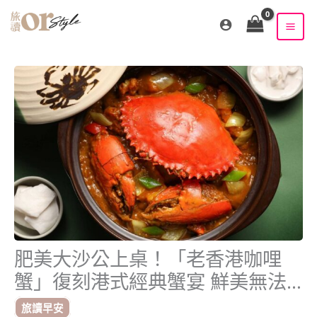
跳
至
主
要
內
容
肥美大沙公上桌！「老香港咖哩
蟹」復刻港式經典蟹宴 鮮美無法
擋！
旅讀早安