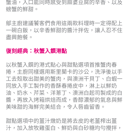
蟹油，入口能同時感受到麻婆豆腐的辛香、以及
螃蟹的鮮甜。
鄔主廚建議饕客們食用這兩款料理時一定得配上
一碗白飯，以辛香鮮甜的醬汁拌佐，讓人忍不住
盡興飽餐。
復刻經典：秋蟹入饌港點
以秋蟹入饌的港式點心與甜點選項首推蟹肉春
捲，主廚同樣選用斯里蘭卡的沙公，洗淨後以手
工去殼取出甜美的蟹肉，與澳洲干貝丁、白蝦一
同放入手工製作的香酥春捲皮中，淋上以鮮奶
油、奶水、芹菜、洋蔥丁、澳洲白起司製成的白
醬，再放入烤箱烘焙而成，香醇濃郁的氣息與鮮
美味甜的海鮮完美結合，令人唇齒留香。
甜點選項中的薑汁燉奶是將去皮的老薑榨出薑
汁，加入放牧雞蛋白、鮮奶與白砂糖均勻攪拌，