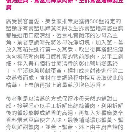
復刻經典：膏蟹馬蹄蒸肉餅、生拆膏蟹燴麻婆豆
腐
廣受饕客喜愛、美食家推崇更獲得500盤肯定的
蟹餚亦有膏蟹馬蹄蒸肉餅及生拆膏蟹燴麻婆豆腐
都是選用口感清甜、蟹膏札實飽滿的沙母為主
角，前者烹調時先將沙母洗淨切塊，加入蔥、薑
放入蒸箱先進行第一次蒸煮，取出後再搭配肥瘦
均勻梅花豬肉與口感札實的豬前腿肉，以手工剁
細，拌入帶有獨特甘蔗清香的彰化鹽埔鄉馬蹄
丁、平溪珠蔥與鹹蛋黃，捏打成肉餅後進行第二
次蒸煮而成，食材在烹調過程中相互吸取彼此的
精華，上桌前再撒上適量蔥段增色添香。
後者則是以清蒸的方式保留沙母天然的鮮甜口
感，接著悉心以手工拆解出絲絲蟹肉，利用拆解
後的蟹殼熬製成鮮香的高湯，再加入多種麻婆辛
香料煨煮豆腐使之入味，最後鋪滿濃郁蟹黃、蟹
膏與鮮甜蟹肉，並蓋上蟹蓋、淋上由主廚自煉的