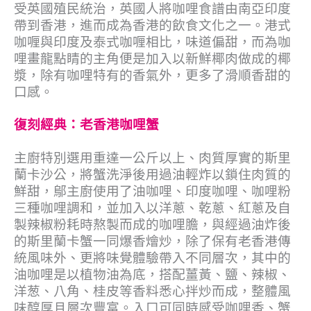
受英國殖民統治，英國人將咖哩食譜由南亞印度
帶到香港，進而成為香港的飲食文化之一。港式
咖喱與印度及泰式咖喱相比，味道偏甜，而為咖
哩畫龍點睛的主角便是加入以新鮮椰肉做成的椰
漿，除有咖哩特有的香氣外，更多了滑順香甜的
口感。
復刻經典：老香港咖哩蟹
主廚特別選用重達一公斤以上、肉質厚實的斯里
蘭卡沙公，將蟹洗淨後用過油輕炸以鎖住肉質的
鮮甜，鄔主廚使用了油咖哩、印度咖哩、咖哩粉
三種咖哩調和，並加入以洋蔥、乾蔥、紅蔥及自
製辣椒粉耗時熬製而成的咖哩膽，與經過油炸後
的斯里蘭卡蟹一同爆香燴炒，除了保有老香港傳
統風味外、更將味覺體驗帶入不同層次，其中的
油咖哩是以植物油為底，搭配薑黃、鹽、辣椒、
洋葱、八角、桂皮等香料悉心拌炒而成，整體風
味醇厚且層次豐富。入口可同時感受咖哩香、蟹