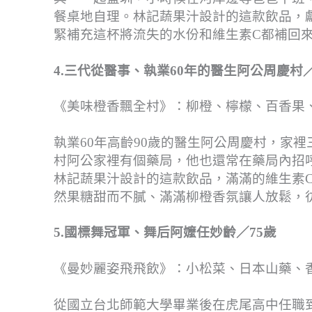
餐桌地自理。林記蔬果汁設計的這款飲品，
緊補充這杯將流失的水份和維生素C都補回
4.三代從醫事、執業60年的醫生阿公周慶村／
《美味橙香飄全村》：柳橙、檸檬、百香果、
執業60年高齡90歲的醫生阿公周慶村，家
村阿公家裡有個藥局，他也還常在藥局內招
林記蔬果汁設計的這款飲品，滿滿的維生素
然果糖甜而不膩、滿滿柳橙香氛讓人放鬆，
5.國標舞冠軍、舞后阿嬤任妙齡／75歲
《曼妙麗姿飛飛飲》：小松菜、日本山藥、香
從國立台北師範大學畢業後在虎尾高中任職