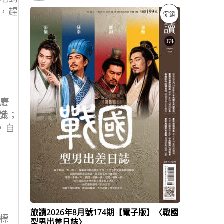
原
目
，趕
特
促銷
始
前
價
價
價
格
格
：
：
商
N
N
T
T
品
$
$
1
1
9
3
9
9
，慶
。
。
識；
，自
旅讀2026年8月號174期【電子版】〈戰國
標
型男出差日誌〉