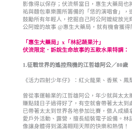
影像得以保存；伏流祭當日，惠生大藥局也
祐與麵包車樂團所籌備的「恁的演唱會」，
鼓勵所有年輕人，挖掘自己阿公阿嬤綻放光輝
公阿嬤的故事 @惠生大藥局，就有機會獲得
「惠生大藥局」x「林記蔬果汁」
伏流限定．訴說生命故事的五款水果特調：
1.征戰世界的遙控飛機的江哲雄阿公／80歲
《活力四射少年仔》：紅火龍果、香蕉、鳳梨
曾從事運輸業的江哲雄阿公，年少就與太太
賺點錢日子過得好了，有空就會帶著太太到
已帶著太太到世界各地參加比賽，傲人成績
愛戶外活動、露營，擅長組裝電子設備。林
像讓身體得到滿滿翱翔天際的快樂和熱情！