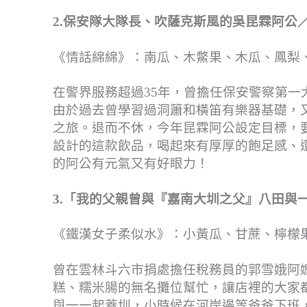
2.保安隊大隊長、吹薩克斯風的吳昆霖阿公／
《情話綿綿》：南瓜、木鱉果、木瓜、鳳梨、
在警界服務超過35年，曾擔任保安警察第
由於過去曾學習過洞簫和橫笛有樂器基礎，
之旅。退而不休，今年昆霖阿公設定目標，
設計的這款飲品，喝起來有厚厚的飽足感、
的阿公有元氣又有好眼力！
3.「我的父親曾與『嘉南大圳之父』八田與
《鐵漢女子柔似水》：小黃瓜、甘蔗、檸檬果
曾在雲林斗六市捐處擔任稅務員的郭雪娥阿
糕、糯米腸的無名攤位幫忙，讓店裡的大家
與一一起蓋圳，小時候在河岸邊等爸爸下班