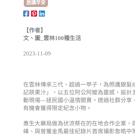
旅讀早安
【作者】
文、圖_雲林100種生活
2023-11-09
在雲林傳承三代、超過一甲子，為照護銀髮
記蔬果汁」，以五位阿公阿嬤為靈感，設計五
動現場—拯民國小溫情開賣。透過社群分享， 
有機會獲得限定紀念小物。
惠生大藥局做為伏流祭在的在地合作企業，與
峰、與曾獲金馬最佳紀錄片首席攝影詹皓中