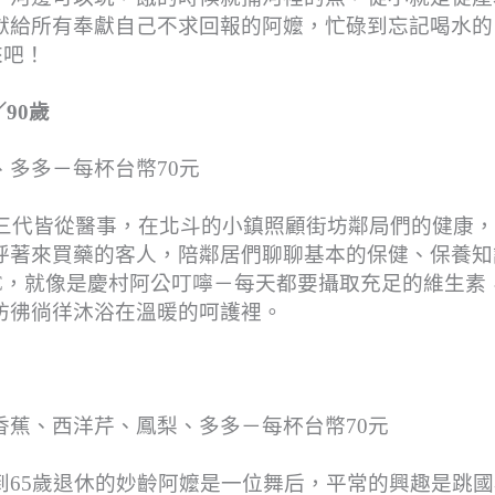
獻給所有奉獻自己不求回報的阿嬤，忙碌到忘記喝水的
來吧！
90歲
多多－每杯台幣70元
裡三代皆從醫事，在北斗的小鎮照顧街坊鄰局們的健康
呼著來買藥的客人，陪鄰居們聊聊基本的保健、保養知
C，就像是慶村阿公叮嚀－每天都要攝取充足的維生素
彷彿徜徉沐浴在溫暖的呵護裡。
蕉、西洋芹、鳳梨、多多－每杯台幣70元
到65歲退休的妙齡阿嬤是一位舞后，平常的興趣是跳國