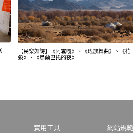
展
【民樂如詩】《阿雲嘎》、《瑤族舞曲》、《花
粥》、《烏蘭巴托的夜》
實用工具
網站規