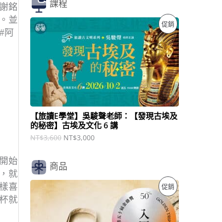
課程
謝銘
。並
原
目
特
促銷
始
前
#阿
價
價
價
格
格
：
：
商
N
N
T
T
品
$
$
3
3
,
,
6
0
【旅讀E學堂】吳駿聲老師：【發現古埃及
0
0
的秘密】古埃及文化 6 講
0
0
。
。
NT$
3,600
NT$
3,000
開始
商品
，就
原
目
樣喜
特
促銷
始
前
杯就
價
價
價
格
格
：
：