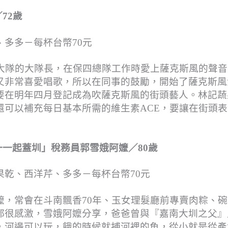
72歲
多多－每杯台幣70元
一大隊的大隊長，在保四總隊工作時愛上薩克斯風的聲音
又非常喜愛唱歌，所以在同事的鼓勵，開始了薩克斯風
要在明年四月登記成為吹薩克斯風的街頭藝人。林記蔬
還可以補充每日基本所需的維生素ACE，要讓在街頭表
一一起蓋圳」稅務員郭雪娥阿嬤／80歲
乾、西洋芹、多多－每杯台幣70元
嬤，常會在斗南飄香70年、玉女理髮廳前專賣肉粽、碗
都很感激，雪娥阿嬤分享，爸爸曾與『嘉南大圳之父』
，河邊可以玩，餓的時候就捕河裡的魚，從小就是從產