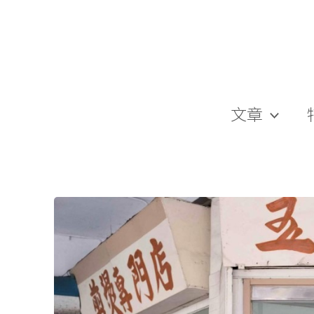
跳
至
主
要
內
容
文章