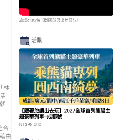
旅讀orstyle〈戰國型男出差日誌〉
活動
「林
祭活
，就
【跟著旅讀出去玩】2027全球首列熊貓主
題豪華列車~成都號
NT$
98,000
施合
藉由