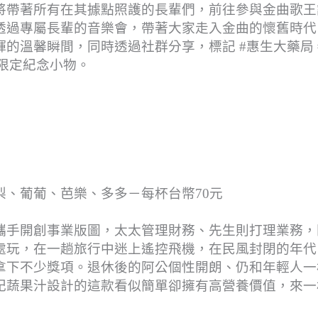
將帶著所有在其據點照護的長輩們，前往參與金曲歌王
透過專屬長輩的音樂會，帶著大家走入金曲的懷舊時代
的溫馨瞬間，同時透過社群分享，標記 #惠生大藥局 
限定紀念小物。
、葡葡、芭樂、多多－每杯台幣70元
攜手開創事業版圖，太太管理財務、先生則打理業務，
處玩，在一趟旅行中迷上遙控飛機，在民風封閉的年代
拿下不少獎項。退休後的阿公個性開朗、仍和年輕人一
記蔬果汁設計的這款看似簡單卻擁有高營養價值，來一