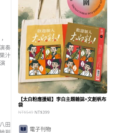
商
N
N
T
T
品
$
$
5
3
4
9
9
9
。
。
，
演奏
果汁
演
【太白粉應援組】李白主題雜誌+文創帆布
袋
NT$
549
NT$
399
八田
電子刊物
地到