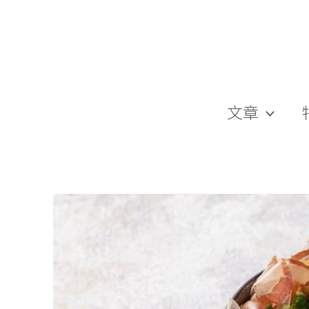
跳
至
主
要
內
容
文章