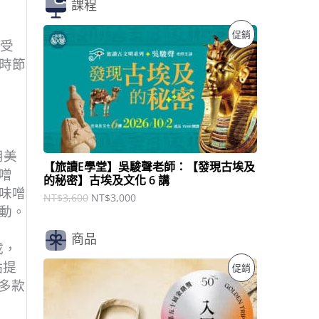
課程
原
目
特
促銷
始
前
享受
價
價
價
時節
格
格
：
：
商
N
N
T
T
品
$
$
3
3
,
,
用美
6
0
【旅讀E學堂】吳駿聲老師：【發現古埃及
0
0
噌
的秘密】古埃及文化 6 講
0
0
味噌
。
。
NT$
3,600
NT$
3,000
動。
商品
成，
原
目
點提
特
促銷
始
前
了多款
價
價
價
格
格
：
：