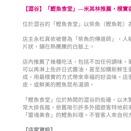
【澀谷】「鰹魚食堂」—
米其林推薦，樸實
位於澀谷的「鰹魚食堂」以柴魚（鰹魚乾）
店主永松真依被譽為「柴魚的傳道師」，人
片狀，鋪在熱騰騰的白飯上。
店內推薦了幾種吃法，包括不加任何調味，
可以再淋上些許日式醬油，甚至加購新鮮生
成，用最樸實的方式帶來幸福的好滋味。店
皮，或鮮美的鰹魚昆布湯頭。
「鰹魚食堂」位於熱鬧的澀谷的街邊，以木
常大排長龍，依舊吸引許多外國遊客特地前
「靈魂美食」的鰹魚料理。不管客人來自何
【店家資訊】