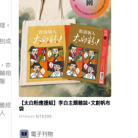
商
N
N
T
T
品
$
$
5
3
理。
4
9
9
9
。
。
刨成
，亦
輔相
腹
【太白粉應援組】李白主題雜誌+文創帆布
雖經
袋
人
NT$
549
NT$
399
電子刊物