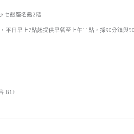
ュッセ銀座名鐵2階
平日早上7點起提供早餐至上午11點，採90分鐘與5
 B1F