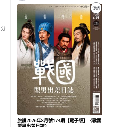
原
目
特
促銷
始
前
價
價
價
格
格
：
：
0分
商
N
N
T
T
品
$
$
1
1
9
3
9
9
。
。
旅讀2026年8月號174期【電子版】〈戰國
型男出差日誌〉