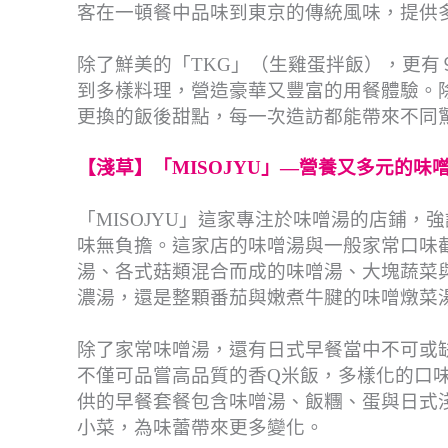
客在一頓餐中品味到東京的傳統風味，提供
除了鮮美的「TKG」（生雞蛋拌飯），更
到多樣料理，營造豪華又豐富的用餐體驗。
更換的飯後甜點，每一次造訪都能帶來不同
【淺草】「MISOJYU」—
營養又多元的味
「MISOJYU」這家專注於味噌湯的店鋪
味無負擔。這家店的味噌湯與一般家常口味
湯、各式菇類混合而成的味噌湯、大塊蔬菜
濃湯，還是整顆番茄與嫩煮牛腱的味噌燉菜
除了家常味噌湯，還有日式早餐當中不可或缺
不僅可品嘗高品質的香Q米飯，多樣化的口味
供的早餐套餐包含味噌湯、飯糰、蛋與日式淺漬
小菜，為味蕾帶來更多變化。