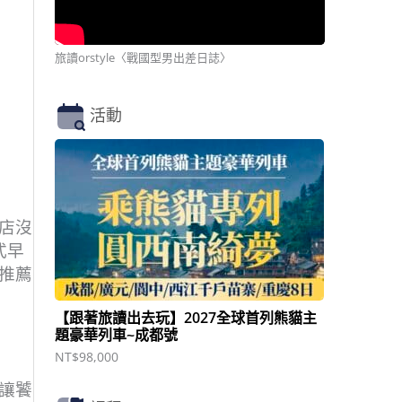
旅讀orstyle〈戰國型男出差日誌〉
活動
店沒
式早
推薦
【跟著旅讀出去玩】2027全球首列熊貓主
題豪華列車~成都號
NT$
98,000
讓饕