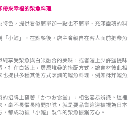
卻帶來幸福的柴魚料理
為特色，提供看似簡單卻一點也不簡單、充滿靈魂的料
稱「小鰹」，在點餐後，店主會親自在客人面前把柴魚
單純享受柴魚與白米融合的美味，或者灑上少許鹽提味
蛋，打在白飯上，層層堆疊的搭配方式，讓食材彼此相
家也提供多種其他方式烹調的鰹魚料理，例如酥炸鰹魚
製的招牌上寫著「かつお食堂」，相當容易辨識。這裡
來，毫不畏懼長時間排隊，就是要品嘗這道被視為日本
方，都成功被「小鰹」製作的柴魚擄獲芳心。