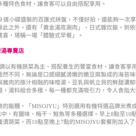
多種特色食材，讓食客可以自由搭配享用。
有９道小碟盛裝的百匯式拼盤，不僅好拍，還能夠一次
除此之外，還有「黃金湯底涮肉」、日式雜炊飯，到依
驚喜，堪稱一場「體驗式早餐」。
噌湯專賣店
，強調以有機蔬菜為主、搭配養生的豐富食材，讓食客享
截然不同，無論是口感細膩滑嫩的嫩豆腐製成的海苔味
與豬肉的豚汁相融的味噌湯、豆乳與帆立貝的鮮甜濃郁
湯，湯料組合多樣，每一種都充滿吸引力，令人食指大
的飯糰，「MISOJYU」特別選用有機特選品牌米煮
中，有鹽味、梅干、鮭魚等多種選擇。早上8點至10
蔬菜，而10點至晚上7點的MISOJYU套餐則加入