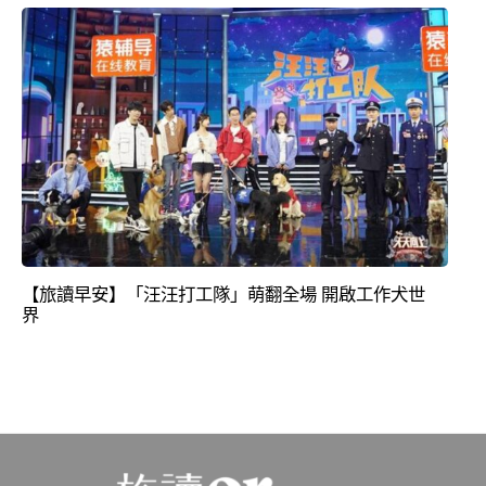
【旅讀早安】「汪汪打工隊」萌翻全場 開啟工作犬世
界