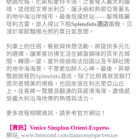
馳過坎城、尼斯和蒙特卡洛，之後彎入義大利邊
境，並途經文蒂米利亞、薩沃納和熱那亞等著名
的地中海沿岸城市，最後抵達終站——聖瑪格麗
塔利古雷，旅人得以下榻
Splendido酒店
兩晚，沉
浸於南歐豔陽光照的夏日氣息間。
列車上的住宿、餐飲與休憩活動，將提供多元化
的選擇，讓乘客彷彿生活在饒富韻味的百年古城
間，轉頭一望，窗外掠過南法田園以及平靜壯闊
的地中海海景，不啻更加醉人心神。最後，昇華
整趟旅程的Splendido酒店，除了比照貴族宮殿打
造完善精美的規格，也因坐落在利古里亞山丘
上，住客將一覽層浪翻湧的菲諾港海灣，盡情感
受義大利沿海地帶的熱情與活力。
更多旅程相關資訊，請參考官方網站！
【資訊】Venice Simplon-Orient-Express
網站_www.belmond.com/trains/europe/venice-