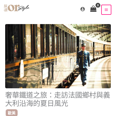
跳
至
主
要
內
容
奢華鐵道之旅：走訪法國鄉村與義
大利沿海的夏日風光
歐美