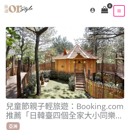
跳
至
主
要
內
容
兒童節親子輕旅遊：Booking.com
推薦「日韓臺四個全家大小同樂旅
宿」
亞洲