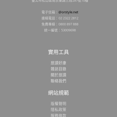
臺北市松山區南京東路三段287號10樓
電子信箱：
@orstyle.net
連絡電話：02 2322 2812
免費專線：0800 897 888
統一編號：53009698
實用工具
旅讀好康
雜誌目錄
關於旅讀
聯絡我們
網站規範
版權聲明
隱私政策
服務條款