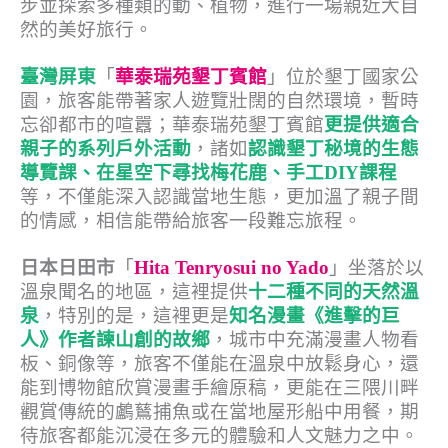
步並探索多種類的動、植物，進行一場親近大自
然的美好旅行。
臺灣屏東
「
華泰瑞苑墾丁賓館
」位於墾丁國家公
園，旅客能帶著家人遊覽壯闊的自然環境，暫時
忘卻都市的喧囂；華泰瑞苑墾丁賓館
更提供適合
親子的系列戶外活動
，諸如
認識墾丁秘境的生態
導覽課、在星空下尋找梅花鹿、手工DIY課程
等，不僅能深入認識當地生態，更加溫了親子間
的情感，相信能帶給旅客一段難忘旅程。
日本日田市
「
Hita Tenryosui no Yado
」坐落於以
溫泉聞名的地區，這裡提供
十二種不同的天然溫
泉
，特別的是，這裡更是
知名漫畫《進擊的巨
人》作者諫山創的故鄉
，城市中充滿漫畫人物看
板、銅像等，旅客不僅能在溫泉中放鬆身心，還
能到博物館欣賞漫畫手繪原稿，更能在三隈川畔
觀賞傳統的鸕鶿捕魚或在當地屋形船中用餐，期
待旅客都能沉浸在多元的體驗和人文魅力之中。