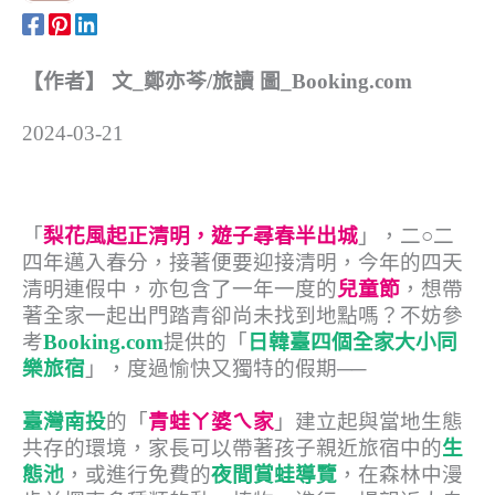
【作者】 文_鄭亦芩/旅讀 圖_Booking.com
2024-03-21
「
梨花風起正清明，遊子尋春半出城
」，二○二
四年邁入春分，接著便要迎接清明，今年的四天
清明連假中，亦包含了一年一度的
兒童節
，想帶
著全家一起出門踏青卻尚未找到地點嗎？不妨參
考
Booking.com
提供的「
日韓臺四個全家大小同
樂旅宿
」，度過愉快又獨特的假期──
臺灣南投
的「
青蛙ㄚ婆ㄟ家
」建立起與當地生態
共存的環境，家長可以帶著孩子親近旅宿中的
生
態池
，或進行免費的
夜間賞蛙導覽
，在森林中漫