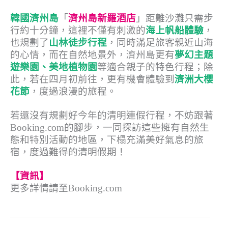
韓國濟州島
「
濟州島新羅酒店
」距離沙灘只需步
行約十分鐘，這裡不僅有刺激的
海上帆船體驗
，
也規劃了
山林徒步行程
，同時滿足旅客親近山海
的心情，而在自然地景外，濟州島更有
夢幻主題
遊樂園、美地植物園
等適合親子的特色行程；除
此，若在四月初前往，更有機會體驗到
濟洲大櫻
花節
，度過浪漫的旅程。
若還沒有規劃好今年的清明連假行程，不妨跟著
Booking.com的腳步，一同探訪這些擁有自然生
態和特別活動的地區，下榻充滿美好氣息的旅
宿，度過難得的清明假期！
【資訊】
更多詳情請至Booking.com