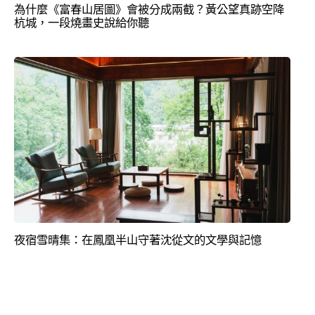
為什麼《富春山居圖》會被分成兩截？黃公望真跡空降
杭城，一段燒畫史說給你聽
夜宿雪晴集：在鳳凰半山守著沈從文的文學與記憶