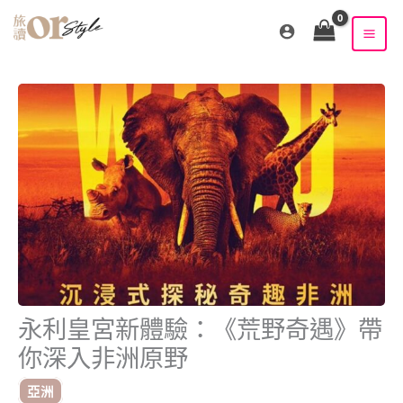
跳
至
主
要
內
容
永利皇宮新體驗：《荒野奇遇》帶
你深入非洲原野
亞洲