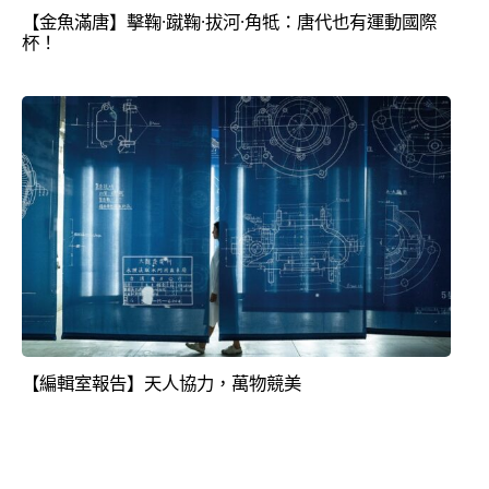
【金魚滿唐】擊鞠·蹴鞠·拔河·角牴：唐代也有運動國際
杯！
【編輯室報告】天人協力，萬物競美