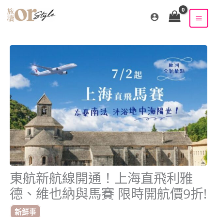
跳
至
主
要
內
容
東航新航線開通！上海直飛利雅
德、維也納與馬賽 限時開航價9折!
新鮮事