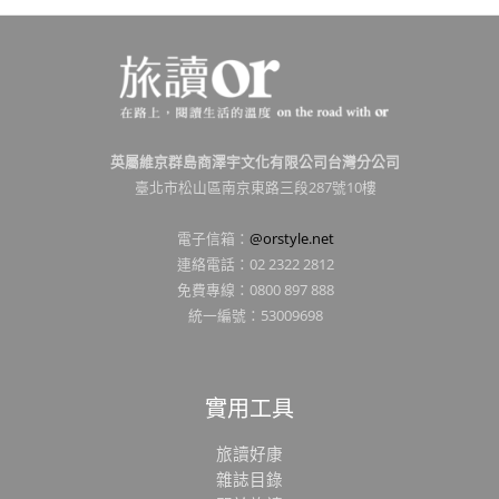
英屬維京群島商澤宇文化有限公司台灣分公司
臺北市松山區南京東路三段287號10樓
電子信箱：
@orstyle.net
連絡電話：02 2322 2812
免費專線：0800 897 888
統一編號：53009698
實用工具
旅讀好康
雜誌目錄