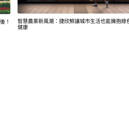
智慧農業新風潮：捷欣鮮讓城市生活也能擁抱綠
○後！
健康