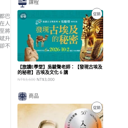
課程
原
目
特
促銷
都巴
始
前
價
價
在人
價
格
格
至將
：
：
商
N
N
斌升
T
T
卻不
品
$
$
3
3
,
,
6
0
【旅讀E學堂】吳駿聲老師：【發現古埃及
0
0
的秘密】古埃及文化 6 講
0
0
。
。
NT$
3,600
NT$
3,000
商品
原
目
特
促銷
始
前
價
價
價
格
格
：
：