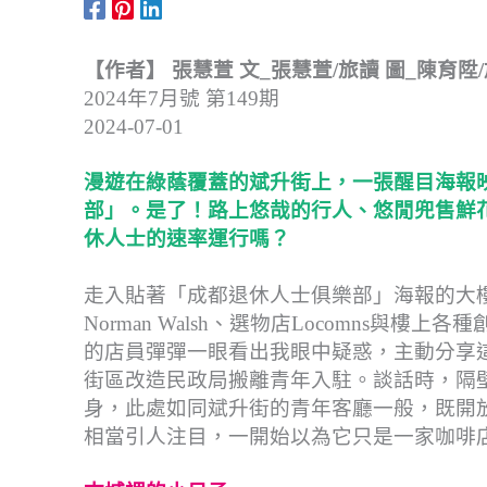
【作者】 張慧萱 文_張慧萱/旅讀 圖_陳育陞
2024年7月號 第149期
2024-07-01
漫遊在綠蔭覆蓋的斌升街上，一張醒目海報
部」。是了！路上悠哉的行人、悠閒兜售鮮
休人士的速率運行嗎？
走入貼著「成都退休人士俱樂部」海報的大樓內
Norman Walsh、選物店Locomns與
的店員彈彈一眼看出我眼中疑惑，主動分享這
街區改造民政局搬離青年入駐。談話時，隔
身，此處如同斌升街的青年客廳一般，既開放
相當引人注目，一開始以為它只是一家咖啡