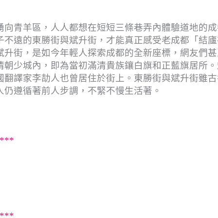
湧向青羊區，人人都想在短短三條巷弄內體驗道地的成
子不遠的東勝街與斌升街，才能真正感受老成都「結廬
斌升街，是如今年輕人探索成都的全新座標，網友們甚
清朝少城內，即為當初滿清貴族鑲白旗和正藍旗居所。
國翻譯家李劼人也曾居住於街上。東勝街與斌升街雖古
人仍遵循著前人步調，不緊不慢生活著。
***
***