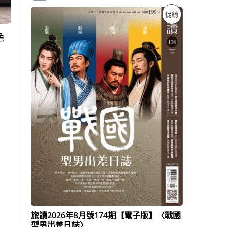
原
目
特
促銷
始
前
價
價
價
色
格
格
：
：
商
N
N
T
T
品
$
$
1
1
9
3
9
9
。
。
旅讀2026年8月號174期【電子版】〈戰國
型男出差日誌〉