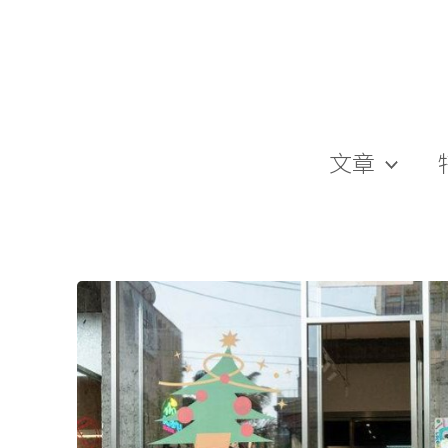
跳
至
主
要
內
容
文章