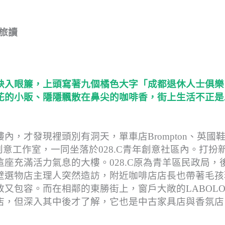
/旅讀
映入眼簾，上頭寫著九個橘色大字「成都退休人士俱樂
花的小販、隱隱飄散在鼻尖的咖啡香，街上生活不正是
，才發現裡頭別有洞天，單車店Brompton、英國
樓上各種創意工作室，一同坐落於028.C青年創意社區內。打扮
座充滿活力氣息的大樓。028.C原為青羊區民政局，
壁選物店主理人突然造訪，附近咖啡店店長也帶著毛孩
又包容。而在相鄰的東勝街上，窗戶大敞的LABOLO
店，但深入其中後才了解，它也是中古家具店與香氛店