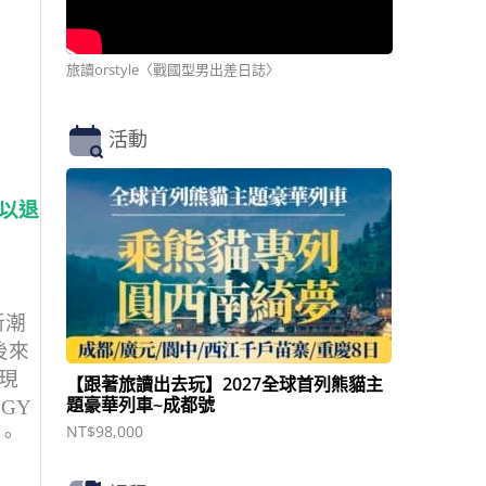
旅讀orstyle〈戰國型男出差日誌〉
活動
以退
鞋
新潮
後來
現
【跟著旅讀出去玩】2027全球首列熊貓主
題豪華列車~成都號
GY
NT$
98,000
。