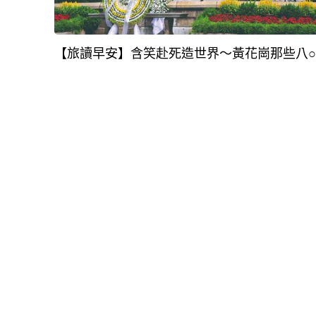
【旅讀早安】含笑赴死造世界～黃花崗那些八