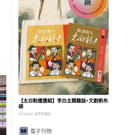
商
N
N
T
T
品
$
$
5
3
4
9
9
9
。
。
【太白粉應援組】李白主題雜誌+文創帆布
袋
NT$
549
NT$
399
電子刊物