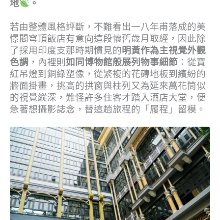
地
。
若由整體風格評斷，不難看出一八年甫落成的美
憬閣穹頂飯店有意向這段懷舊歲月取經，因此除
了採用印度支那時期慣見的
明黃作為主視覺外觀
色調
，內裡則
如同博物館般展列物事細節
：從寶
紅吊燈到銅綠塑像，從繁複的花磚地板到繽紛的
牆面掛畫，挑高的拱窗與柱列又為延來萬花筒似
的視覺縱深，難怪許多住客才踏入酒店大堂，便
急著想攝影誌念，替這趟旅程的「履程」留模。