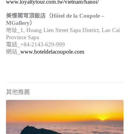
www.loyaltytour.com.tw/vietnam/hanoi/
美憬閣穹頂飯店（Hôtel de la Coupole –
MGallery）
地址_1, Hoang Lien Street Sapa District, Lao Cai
Province Sapa
電話_+84-2143-629-999
網站_
www.hoteldelacoupole.com
其他推薦