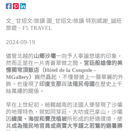
文_ 甘炤文/旅讀 圖_甘炤文/旅讀 特別感謝_誠旺
旅遊、F5 TRAVEL
2024-09-19
儘管北越的
山鄉沙壩
一向予人寧謐悠遠的印象，
然而正是在一片青蒼翠微之間，
宮廷般雄偉的美
憬閣穹頂飯店（Hôtel de la Coupole –
MGallery）
巍然矗起，不僅替披上一襲華麗的外
飾，也復現了
印度支那
與
法殖民母國
在歷史上千
絲萬縷的關係。
早在上世紀初，統轄越南的法國人便發現了沙壩
的地理特色，就如同芽莊、大叻或巴拿山，沙壩
因
緯度、海拔和豐茂植被
所形成的舒適環境，使
其
成為殖民地官員或商賈大亨趨之若鶩的避暑勝