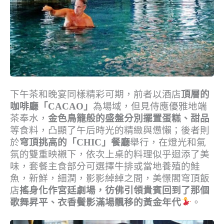
下午茶和晚宴同樣精彩可期，前者以酒店
頂層的
咖啡廳「CACAO」
為場域，但見侍應優雅地端
茶奉水，
金色鳥籠般的盛盤分別擺置蛋糕、甜品
等食料，凸顯了午后時光的精緻與憊懶；後者則
於
穹頂挑高的「CHIC」餐廳
舉行，在燈光和氣
氛的雙重映襯下，依次上桌的料理似乎迴添了美
味，套餐主食部分可選擇牛排或當地養殖的鮭
魚，新鮮，細潤，影影綽綽之間，美憬閣穹頂飯
店
搖身化作宮廷劇場，彷佛引領貴賓回到了那個
歌舞昇平、衣香鬢影滿場飄移的黃金年代
。