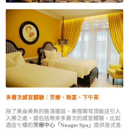
多層次感官體驗：芳療、晚宴、下午茶
除了美侖美奐的裝潢擺設，美憬閣穹頂飯店引人
入勝之處，還包括帶來多層次的感官體驗，比如
酒店七樓的
芳療中心「Nuages Spa」
提供各式各