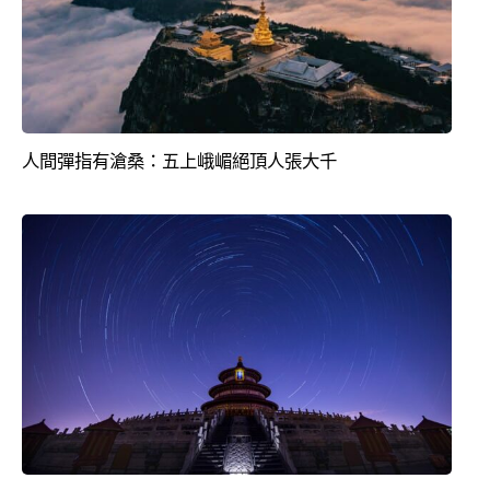
人間彈指有滄桑：五上峨嵋絕頂人張大千