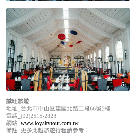
誠旺旅遊
地址_台北市中山區建國北路二段66號5樓
電話_(02)2515-2828
網站_
www.loyaltytour.com.tw
備註_更多北越旅遊行程請參考：