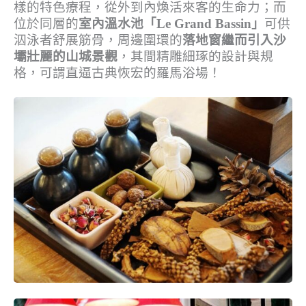
樣的特色療程，從外到內煥活來客的生命力；而
位於同層的
室內溫水池「Le Grand Bassin」
可供
泅泳者舒展筋骨，周邊圍環的
落地窗繼而引入沙
壩壯麗的山城景觀
，其間精雕細琢的設計與規
格，可謂直逼古典恢宏的羅馬浴場！