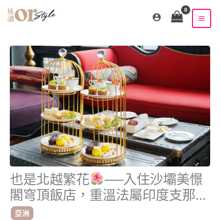
跳
至
主
要
內
容
也是北越繁花
──入住沙壩美憬
閣穹頂飯店，重溫法屬印度支那歲
月流光
亞洲