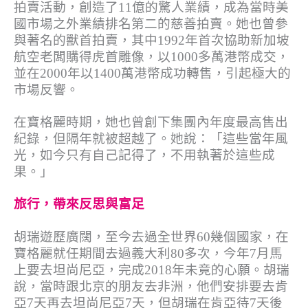
拍賣活動，創造了11億的驚人業績，成為當時美
國市場之外業績排名第二的慈善拍賣。她也曾參
與著名的獸首拍賣，其中1992年首次協助新加坡
航空老闆購得虎首雕像，以1000多萬港幣成交，
並在2000年以1400萬港幣成功轉售，引起極大的
市場反響。
在寶格麗時期，她也曾創下集團內年度最高售出
紀錄，但隔年就被超越了。她說：「這些當年風
光，如今只有自己記得了，不用執著於這些成
果。」
旅行，帶來反思與富足
胡瑞遊歷廣闊，至今去過全世界60幾個國家，在
寶格麗就任期間去過義大利80多次，今年7月馬
上要去坦尚尼亞，完成2018年未竟的心願。胡瑞
說，當時跟北京的朋友去非洲，他們安排要去肯
亞7天再去坦尚尼亞7天，但胡瑞在肯亞待7天後