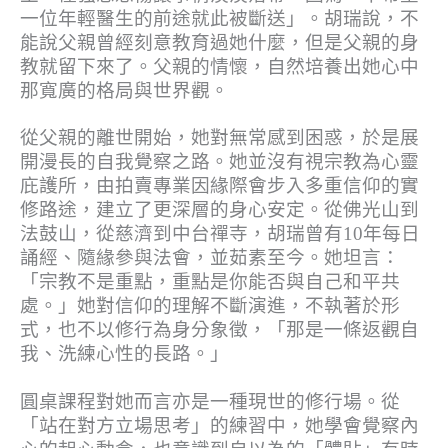
一位年輕醫生的前途就此被斷送」。胡瑞說，不
能說父親曾經刻意教育過她什麼，但是父親的身
教就留下來了。父親的情懷，自然培養出她心中
那寬廣的格局與世界觀。
從父親的離世開始，她對無常感到困惑，於是展
開漫長的自我覺察之路。她並沒有視宗教為心靈
庇護所，由拍賣專業因緣際會步入多重信仰的實
修路途，建立了更深層的身心安定。從佛光山到
法鼓山，從慈濟到中台禪寺，胡瑞曾有10年每日
誦經、隨緣參與法會，並茹素至今。她坦言：
「宗教不是重點，重點是你能否與自己和平共
處。」她對信仰的理解不斷演進，不執著於形
式，也不以修行為身分象徵，「那是一條返觀自
我、洗練心性的長路。」
圓桌課程對她而言亦是一種現世的修行場。從
「站在對方立場思考」的練習中，她學會覺察內