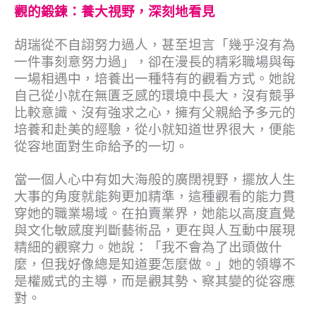
觀的鍛鍊：養大視野，深刻地看見
胡瑞從不自詡努力過人，甚至坦言「幾乎沒有為
一件事刻意努力過」，卻在漫長的精彩職場與每
一場相遇中，培養出一種特有的觀看方式。她說
自己從小就在無匱乏感的環境中長大，沒有競爭
比較意識、沒有強求之心，擁有父親給予多元的
培養和赴美的經驗，從小就知道世界很大，便能
從容地面對生命給予的一切。
當一個人心中有如大海般的廣闊視野，擺放人生
大事的角度就能夠更加精準，這種觀看的能力貫
穿她的職業場域。在拍賣業界，她能以高度直覺
與文化敏感度判斷藝術品，更在與人互動中展現
精細的觀察力。她說：「我不會為了出頭做什
麼，但我好像總是知道要怎麼做。」她的領導不
是權威式的主導，而是觀其勢、察其變的從容應
對。