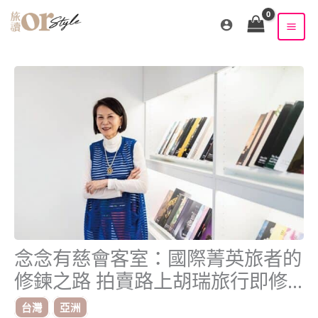
跳
至
主
要
內
容
念念有慈會客室：國際菁英旅者的
修鍊之路 拍賣路上胡瑞旅行即修
行
台灣
亞洲