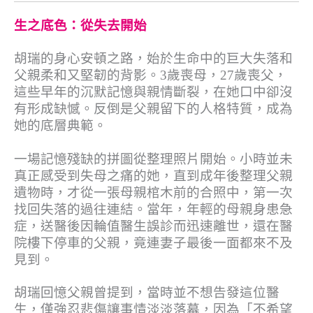
生之底色：從失去開始
胡瑞的身心安頓之路，始於生命中的巨大失落和
父親柔和又堅韌的背影。3歲喪母，27歲喪父，
這些早年的沉默記憶與親情斷裂，在她口中卻沒
有形成缺憾。反倒是父親留下的人格特質，成為
她的底層典範。
一場記憶殘缺的拼圖從整理照片開始。小時並未
真正感受到失母之痛的她，直到成年後整理父親
遺物時，才從一張母親棺木前的合照中，第一次
找回失落的過往連結。當年，年輕的母親身患急
症，送醫後因輪值醫生誤診而迅速離世，還在醫
院樓下停車的父親，竟連妻子最後一面都來不及
見到。
胡瑞回憶父親曾提到，當時並不想告發這位醫
生，僅強忍悲傷讓事情淡淡落幕，因為「不希望