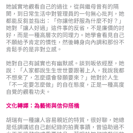
她誠實地觀看自己的過往，從與繼母曾有的隔
閡，到日常生活中對管理員的一句無心批判，她
都能反芻並指出：「你讓他舒服為什麼不好？」
她對「讓人好過」這件事的反省，不是廉價的討
好，而是一種高層次的同理力。她學會看見自己
不願給予肯定的慣性，然後轉身向內調和那份不
肯鬆手的是非對立感。
她對自己有誠實也有幽默感。談到皈依經歷，她
說：「人家都說生生世世要跟著上人，我說我都
不想來了，怎麼還會發願要來？」她對於人生
「不一定要怎麼做」的自在態度，正是一種高度
自覺的觀看功夫。
文化轉譯：為藝術與信仰搭橋
胡瑞有一種讓人容易親近的特質，很好聊，她總
是低調講述自己創紀錄的拍賣事蹟，曾協助過不