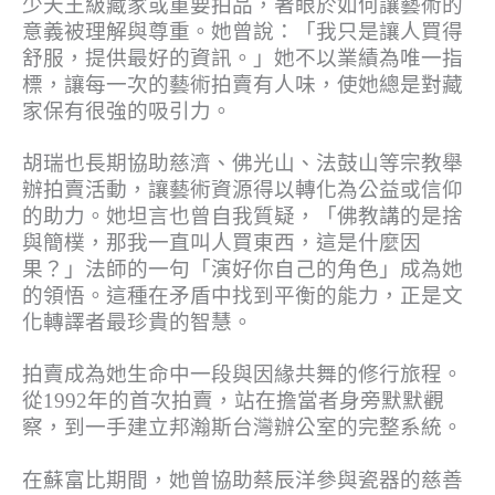
少天王級藏家或重要拍品，著眼於如何讓藝術的
意義被理解與尊重。她曾說：「我只是讓人買得
舒服，提供最好的資訊。」她不以業績為唯一指
標，讓每一次的藝術拍賣有人味，使她總是對藏
家保有很強的吸引力。
胡瑞也長期協助慈濟、佛光山、法鼓山等宗教舉
辦拍賣活動，讓藝術資源得以轉化為公益或信仰
的助力。她坦言也曾自我質疑，「佛教講的是捨
與簡樸，那我一直叫人買東西，這是什麼因
果？」法師的一句「演好你自己的角色」成為她
的領悟。這種在矛盾中找到平衡的能力，正是文
化轉譯者最珍貴的智慧。
拍賣成為她生命中一段與因緣共舞的修行旅程。
從1992年的首次拍賣，站在擔當者身旁默默觀
察，到一手建立邦瀚斯台灣辦公室的完整系統。
在蘇富比期間，她曾協助蔡辰洋參與瓷器的慈善