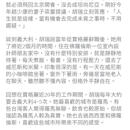
就必須飛回北京開會，沒去成坦尚尼亞。剛好今
年趙少康的妻子梁蕾提議，胡瑞立刻答應，「人
生就是這樣，當有機會去完成未竟之事時，不用
遲疑。」
談到義大利，胡瑞說當年從寶格麗辭職後，她用
了將近2個月的時間，住在佛羅倫斯一位室內設
計師朋友家中，沒有什麼特別安排，就是靜靜地
待著，每天煮飯、看書，沒有行程壓力，還去了
威尼斯和米蘭。印象很深的是，有一天在威尼斯
的小咖啡館坐著，窗外下著雨，旁邊是當地老人
在聊天，雖然聽不懂內容，但格外平靜自在。
回想在寶格麗近20年的工作期間，胡瑞每年大約
要去義大利4~5次。她最喜歡的城市是羅馬，有
些台灣客人覺得羅馬無聊，飲食也較原始，但胡
瑞認為羅馬人較為真實。她也去過西西里和佛羅
倫斯，喜歡這些城市所帶來不同的感受。