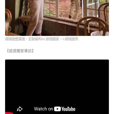
胡瑞遊歷廣闊，足跡遍布60 餘個國家。©胡瑞提供
【旅讀獨家專訪】