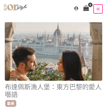
跳
至
主
要
內
容
布達佩斯漁人堡：東方巴黎的愛人
囈語
歐美