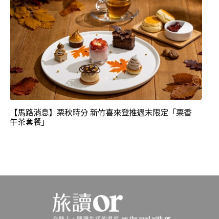
【馬路消息】栗秋時分 新竹喜來登推週末限定「栗香
午茶套餐」