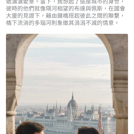
遞濃濃愛意。當下，我想起了這座城市的身世，
彼時的他們就像隔河相望的布達與佩斯，在國會
大廈的見證下，藉由鏈橋搭起彼此之間的聯繫，
橋下流淌的多瑙河則象徵其涓涓不滅的情意。