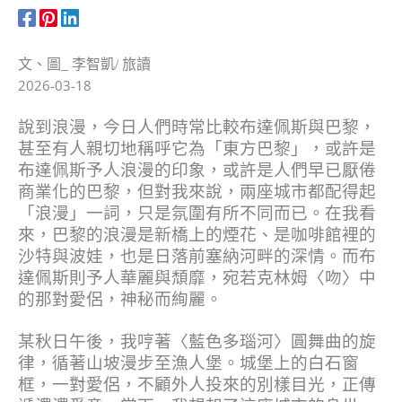
文、圖_ 李智凱/ 旅讀
2026-03-18
說到浪漫，今日人們時常比較布達佩斯與巴黎，
甚至有人親切地稱呼它為「東方巴黎」，或許是
布達佩斯予人浪漫的印象，或許是人們早已厭倦
商業化的巴黎，但對我來說，兩座城市都配得起
「浪漫」一詞，只是氛圍有所不同而已。在我看
來，巴黎的浪漫是新橋上的煙花、是咖啡館裡的
沙特與波娃，也是日落前塞納河畔的深情。而布
達佩斯則予人華麗與頹靡，宛若克林姆〈吻〉中
的那對愛侶，神秘而絢麗。
某秋日午後，我哼著〈藍色多瑙河〉圓舞曲的旋
律，循著山坡漫步至漁人堡。城堡上的白石窗
框，一對愛侶，不顧外人投來的別樣目光，正傳