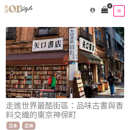
跳
至
主
要
內
容
走進世界最酷街區：品味古書與香
料交織的東京神保町
日本
亞洲