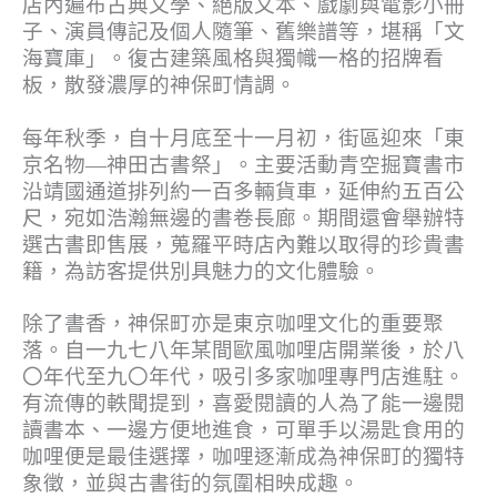
店內遍布古典文學、絕版文本、戲劇與電影小冊
子、演員傳記及個人隨筆、舊樂譜等，堪稱「文
海寶庫」。復古建築風格與獨幟一格的招牌看
板，散發濃厚的神保町情調。
每年秋季，自十月底至十一月初，街區迎來「東
京名物—神田古書祭」。主要活動青空掘寶書市
沿靖國通道排列約一百多輛貨車，延伸約五百公
尺，宛如浩瀚無邊的書卷長廊。期間還會舉辦特
選古書即售展，蒐羅平時店內難以取得的珍貴書
籍，為訪客提供別具魅力的文化體驗。
除了書香，神保町亦是東京咖哩文化的重要聚
落。自一九七八年某間歐風咖哩店開業後，於八
〇年代至九〇年代，吸引多家咖哩專門店進駐。
有流傳的軼聞提到，喜愛閱讀的人為了能一邊閱
讀書本、一邊方便地進食，可單手以湯匙食用的
咖哩便是最佳選擇，咖哩逐漸成為神保町的獨特
象徵，並與古書街的氛圍相映成趣。