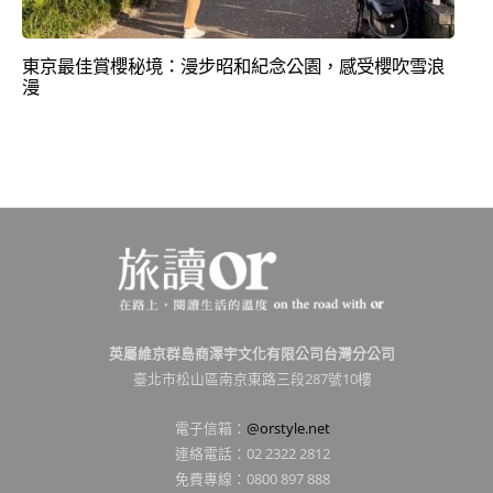
東京最佳賞櫻秘境：漫步昭和紀念公園，感受櫻吹雪浪
漫
英屬維京群島商澤宇文化有限公司台灣分公司
臺北市松山區南京東路三段287號10樓
電子信箱：
@orstyle.net
連絡電話：02 2322 2812
免費專線：0800 897 888