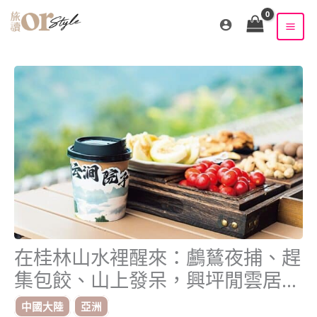
跳
至
主
要
內
容
在桂林山水裡醒來：鸕鶿夜捕、趕
集包餃、山上發呆，興坪閒雲居的
慢旅
中國大陸
亞洲