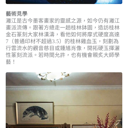
藝術見學
灕江是古今墨客畫家的靈感之源，如今仍有灕江
畫派流傳。跟著方總走一趟桂林鉢園，造訪桂林
金石篆刻大家林漢濤，看他如何將摩式硬度高達
7（普通印材不超過3.5）的桂林雞血玉，刻劃為
行雲流水的觀音慈目或鍾馗肖像，開拓硬玉揮灑
性篆刻流派。若時間允許，也有機會親炙大師學
藝！