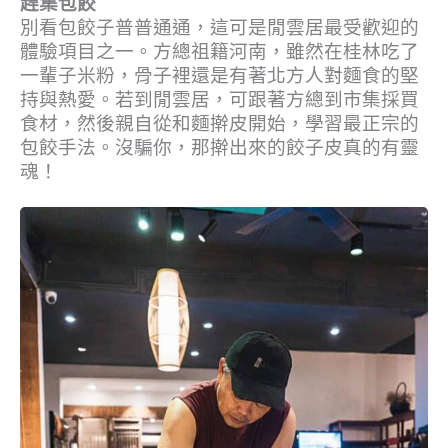
趕集包餃
別看包餃子普普通通，這可是閒雲居最受歡迎的
體驗項目之一。方總祖籍河南，雖然在桂林吃了
一輩子米粉，骨子裡還是有著北方人對麵食的堅
持與熱愛。若到閒雲居，可跟著方總到市集採買
食材，然後親自從和麵擀皮開始，學習最正宗的
包餃手法。沒騙你，那擀出來的餃子皮真的有靈
魂！