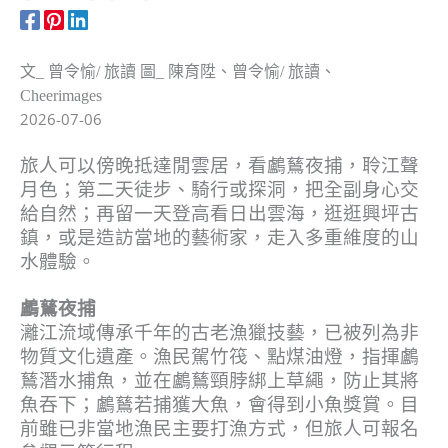
文_ 曾令愉/ 旅讀 圖_ 陳育陞、曾令愉/ 旅讀、
Cheerimages
2026-07-06
旅人可以傍晚抵達閒雲居，看鸕鶿夜捕，聆江聲
月色；第二天徒步、騎行或探洞，把全副身心交
給自然；再留一天登高看日出雲海，逛逛興坪古
鎮，或是造訪當地的藝術家，走入多重維度的山
水體驗。
鸕鶿夜捕
灕江流域傳承千年的古老漁獵技藝，已被列為非
物質文化遺產。漁民駕竹筏、點煤油燈，指揮鸕
鶿潛水捕魚，並在鸕鶿頸脖綁上草繩，防止其將
魚吞下；鸕鶿若捕獲大魚，會得到小魚獎賞。目
前雖已非當地漁民主要打漁方式，但旅人可報名