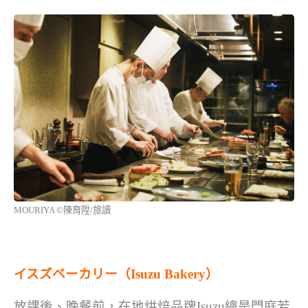
MOURIYA ©陳育陞/旅讀
イスズベーカリー（Isuzu Bakery）
放課後、晚餐前，在地烘焙品牌Isuzu總是門庭若