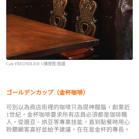
Cafe FREUNDLIEB ©陳育陞/旅讀
ゴールデンカップ（金杯咖啡）
可別以為商店街裡的咖啡只為提神醒腦，創業近
1世紀，金杯咖啡要求所有店員必須都是珈琲職
人，從選豆、烘豆等專業技能，直到點餐時用心
聆聽顧客喜好並給予建議，在在是金杯的專長。