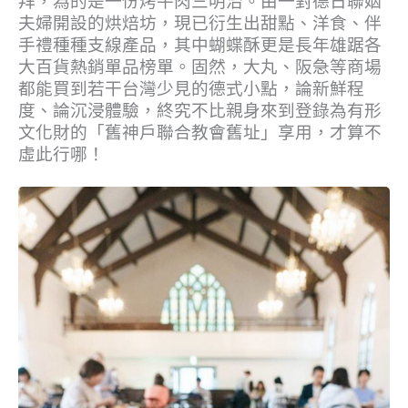
拜，為的是一份烤牛肉三明治。由一對德日聯姻
夫婦開設的烘焙坊，現已衍生出甜點、洋食、伴
手禮種種支線產品，其中蝴蝶酥更是長年雄踞各
大百貨熱銷單品榜單。固然，大丸、阪急等商場
都能買到若干台灣少見的德式小點，論新鮮程
度、論沉浸體驗，終究不比親身來到登錄為有形
文化財的「舊神戶聯合教會舊址」享用，才算不
虛此行哪！