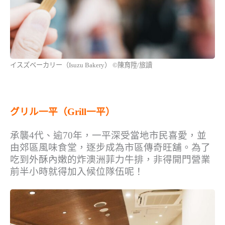
イスズベーカリー（Isuzu Bakery） ©陳育陞/旅讀
グリル一平（Grill一平）
承襲4代、逾70年，一平深受當地市民喜愛，並
由郊區風味食堂，逐步成為市區傳奇旺舖。為了
吃到外酥內嫩的炸澳洲菲力牛排，非得開門營業
前半小時就得加入候位隊伍呢！