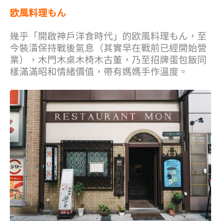
欧風料理もん
幾乎「開啟神戶洋食時代」的欧風料理もん，至
今裝潢保持戰後氣息（其實早在戰前已經開始營
業），木門木桌木椅木古董，乃至招牌蛋包飯同
樣滿滿昭和情緒價值，帶有媽媽手作溫度。