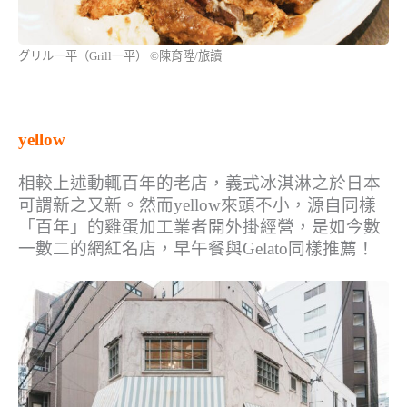
グリル一平（Grill一平） ©陳育陞/旅讀
yellow
相較上述動輒百年的老店，義式冰淇淋之於日本
可謂新之又新。然而yellow來頭不小，源自同樣
「百年」的雞蛋加工業者開外掛經營，是如今數
一數二的網紅名店，早午餐與Gelato同樣推薦！