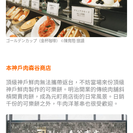
ゴールデンカップ（金杯咖啡） ©陳育陞/旅讀
本神戶肉森谷商店
頂級神戶鮮肉無法攜帶返台，不妨當場來份頂級
神戶鮮肉製作的可樂餅。明治開業的傳統肉舖斜
槓開賣肉餅，成為元町商店街的日常風景。日銷
千份的可樂餅之外，牛肉洋蔥串也很受歡迎。