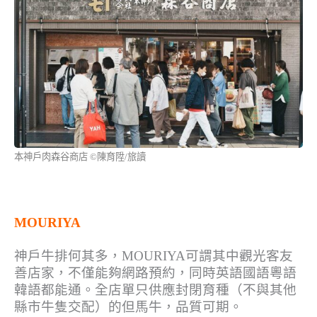
本神戶肉森谷商店 ©陳育陞/旅讀
MOURIYA
神戶牛排何其多，MOURIYA可謂其中觀光客友
善店家，不僅能夠網路預約，同時英語國語粵語
韓語都能通。全店單只供應封閉育種（不與其他
縣市牛隻交配）的但馬牛，品質可期。