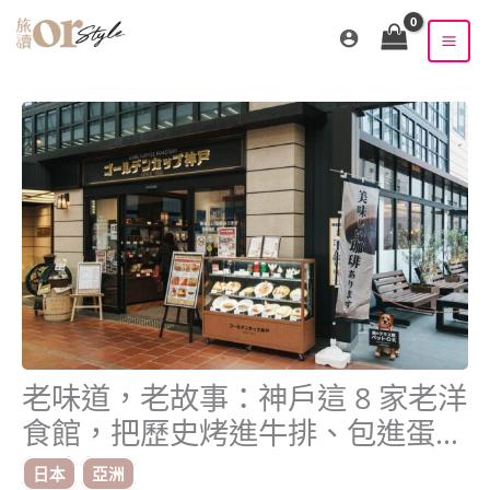
跳
至
主
要
內
容
老味道，老故事：神戶這 8 家老洋
食館，把歷史烤進牛排、包進蛋包
飯
日本
亞洲