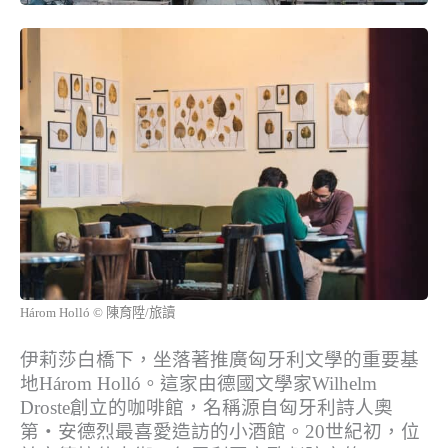
Három Holló © 陳育陞/旅讀
伊莉莎白橋下，坐落著推廣匈牙利文學的重要基
地Három Holló。這家由德國文學家Wilhelm
Droste創立的咖啡館，名稱源自匈牙利詩人奧
第‧安德烈最喜愛造訪的小酒館。20世紀初，位