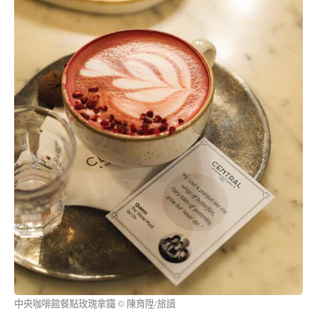
中央咖啡館餐點玫瑰拿鐵 © 陳育陞/旅讀