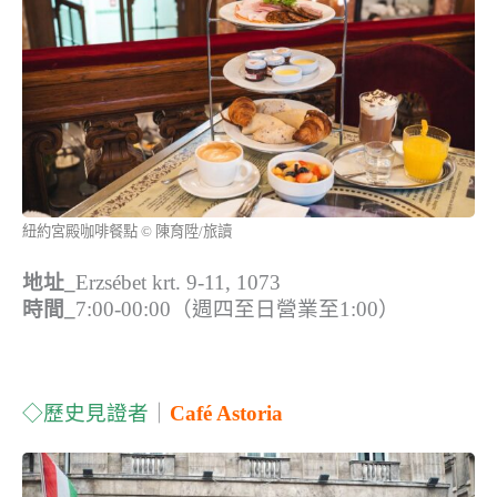
紐約宮殿咖啡餐點 © 陳育陞/旅讀
地址_
Erzsébet krt. 9-11, 1073
時間_
7:00-00:00（週四至日營業至1:00）
◇歷史見證者
｜
Caf
é Astoria