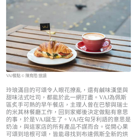
VAJ餐點 © 陳育陞/旅讀
玲琅滿目的可頌令人眼花撩亂，還有鹹味漢堡與
甜味法式吐司，都能於此一網打盡。VAJ為佩斯
區炙手可熱的早午餐店，主理人曾在巴黎與瑞士
的米其林餐廳工作，回到家鄉後決定做點有意思
的事，於是VAJ誕生了。VAJ在匈牙利語的意思是
奶油，與這家店的所有產品不謀而合。從開心果
可頌到培根可頌，皆能尋找到布達佩斯全新的烘