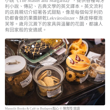
小說《The Master and Margarita》，提供各種匈牙
利小說、傳記、古典文學的英文譯本。英文流利
的店員親切介紹著各式甜點，像是每個匈牙利奶
奶都會做的果醬餅乾Lekvároslinzer、酥皮檸檬泡
芙等。歲月沉澱下的家具與溫馨的花園，都讓人
有回家般的安適感。
Massolit Books & Café in Budapest點心 © 陳育陞/旅讀