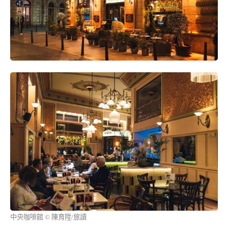
中央咖啡館 © 陳育陞/旅讀