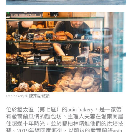
arán bakery © 陳育陞/旅讀
位於猶太區（第七區）的arán bakery，是一家帶
有愛爾蘭風情的麵包坊。主理人夫妻在愛爾蘭居
住超過十年時光，並於都柏林精進他們的烘焙技
藝。2019年返回家鄉後，以麵包的愛爾蘭語arán