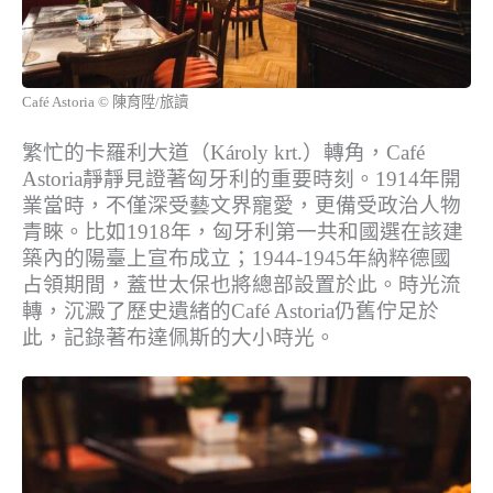
Café Astoria © 陳育陞/旅讀
繁忙的卡羅利大道（Károly krt.）轉角，Café
Astoria靜靜見證著匈牙利的重要時刻。1914年開
業當時，不僅深受藝文界寵愛，更備受政治人物
青睞。比如1918年，匈牙利第一共和國選在該建
築內的陽臺上宣布成立；1944-1945年納粹德國
占領期間，蓋世太保也將總部設置於此。時光流
轉，沉澱了歷史遺緒的Café Astoria仍舊佇足於
此，記錄著布達佩斯的大小時光。