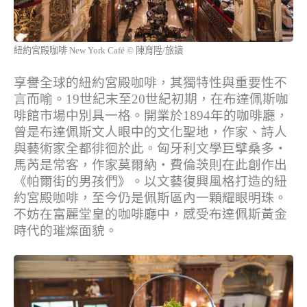
紐約宮殿咖啡 New York Café © 陳育陞/旅讀
享譽全球的紐約宮殿咖啡，其獨特性與重要性不
言而喻。19世紀末至20世紀初期，在布達佩斯咖
啡館市場中別具一格。開業於1894年的咖啡廳，
曾是布達佩斯文人眼中的文化聖地，作家、詩人
與藝術家全都徘徊於此。匈牙利文學巨擘桑多‧
馬芮是常客，作家莫爾納‧費倫茨則在此創作出
《帕爾街的男孩們》。以文藝復興風格打造的紐
約宮殿咖啡，至今仍是佩斯區內一顆耀眼明珠。
不妨在富麗堂皇的咖啡廳中，感受布達佩斯黃金
時代的璀燦面貌。