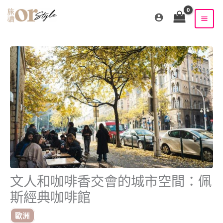
跳
至
主
要
內
容
文人和咖啡香交會的城市空間：佩
斯經典咖啡館
歐洲