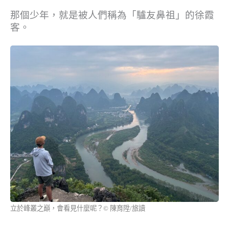
那個少年，就是被人們稱為「驢友鼻祖」的徐霞
客。
立於峰叢之巔，會看見什麼呢？© 陳育陞/旅讀