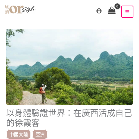
跳
至
主
要
內
容
以身體驗證世界：在廣西活成自己
的徐霞客
中國大陸
亞洲