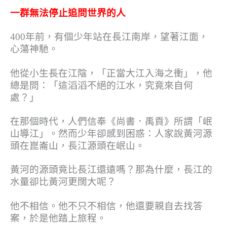
一群無法停止追問世界的人
400年前，有個少年站在長江南岸，望著江面，
心蕩神馳。
他從小生長在江陰，「正當大江入海之衝」，他
總是問：「這滔滔不絕的江水，究竟來自何
處？」
在那個時代，人們信奉《尚書．禹貢》所謂「岷
山導江」。然而少年卻感到困惑：人家說黃河源
頭在崑崙山，長江源頭在岷山。
黃河的源頭竟比長江還遠嗎？那為什麼，長江的
水量卻比黃河更闊大呢？
他不相信。他不只不相信，他還要親自去找答
案，於是他踏上旅程。