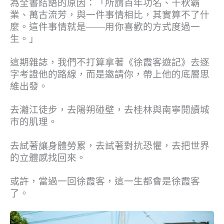
為全書結語的原因：「所謂百年功名、千秋霸
業、萬古流芳，與一件事情相比，其實算不了什
麼。這件事情就是——用你喜歡的方式度過一
生。」
這期雜誌，我們不打算拿著《徐霞客遊記》去逐
字考證他的路線，而是邀請你，帶上他的底層思
維出發。
去灕江徒步，去陽朔碰壁，去桂林與南寧閱讀城
市的肌理。
去試著讓身體勞累，去試著對抗恐懼，去把世界
的立體感找回來。
或許，當過一回徐霞客，這一生都會是徐霞客
了。