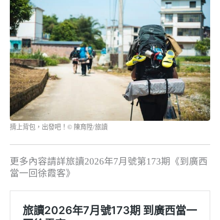
揹上背包，出發吧！© 陳育陞/旅讀
更多內容請詳旅讀2026年7月號第173期《到廣西
當一回徐霞客》