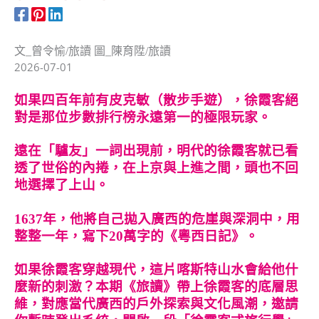
文_曾令愉/旅讀 圖_陳育陞/旅讀
2026-07-01
如果四百年前有皮克敏（散步手遊），徐霞客絕
對是那位步數排行榜永遠第一的極限玩家。
遠在「驢友」一詞出現前，明代的徐霞客就已看
透了世俗的內捲，在上京與上進之間，頭也不回
地選擇了上山。
1637
年，他將自己拋入廣西的危崖與深洞中，用
整整一年，寫下20萬字的《粵西日記》。
如果徐霞客穿越現代，這片喀斯特山水會給他什
麼新的刺激？本期《旅讀》帶上徐霞客的底層思
維，對應當代廣西的戶外探索與文化風潮，邀請