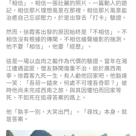
「相信」，相信一張壯麗的照片、一篇動人的遊
記，相信那片理想風景在那裡，相信那片風景能
治癒自己忘卻壓力，於是出發去「打卡」驗證。
然而，徐霞客出發的原因始終是「不相信」。不
相信沒有根據的傳聞，不相信繪聲繪影的揣測。
他不要「相信」，他要「經歷」。
這是一場以血肉之軀作為代價的驗證。當年在湘
江遭遇盜匪，僧友靜聞傷重不治，逝於廣西南
寧。徐霞客九死一生，有人勸他回家吧，他豁達
一笑：「吾荷一鍤來，何處不可埋吾骨耶？」彼
時他尚未完成西南之旅，與其因懼怕而回家等
死，不如死在追尋答案的路上。
他「執手一別，大笑出門」。「尋找」本身，就
是答案。