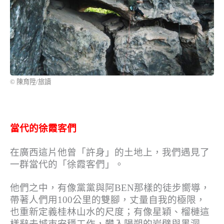
© 陳育陞/旅讀
當代的徐霞客們
在廣西這片他曾「許身」的土地上，我們遇見了
一群當代的「徐霞客們」。
他們之中，有像黨黨與阿BEN那樣的徒步嚮導，
帶著人們用100公里的雙腳，丈量自我的極限，
也重新定義桂林山水的尺度；有像星穎、榴槤這
樣辭去城市安穩工作，攀入陽朔的岩壁與黑洞