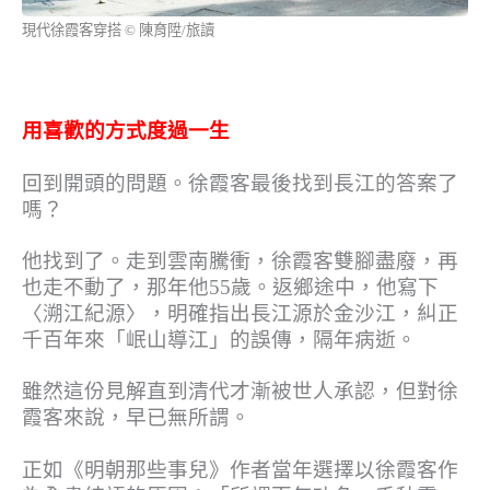
現代徐霞客穿搭 © 陳育陞/旅讀
用喜歡的方式度過一生
回到開頭的問題。徐霞客最後找到長江的答案了
嗎？
他找到了。走到雲南騰衝，徐霞客雙腳盡廢，再
也走不動了，那年他55歲。返鄉途中，他寫下
〈溯江紀源〉，明確指出長江源於金沙江，糾正
千百年來「岷山導江」的誤傳，隔年病逝。
雖然這份見解直到清代才漸被世人承認，但對徐
霞客來說，早已無所謂。
正如《明朝那些事兒》作者當年選擇以徐霞客作