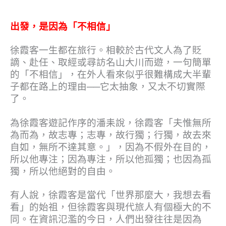
出發，是因為「不相信」
徐霞客一生都在旅行。相較於古代文人為了貶
謫、赴任、取經或尋訪名山大川而遊，一句簡單
的「不相信」，在外人看來似乎很難構成大半輩
子都在路上的理由──它太抽象，又太不切實際
了。
為徐霞客遊記作序的潘耒說，徐霞客「夫惟無所
為而為，故志專；志專，故行獨；行獨，故去來
自如，無所不達其意。」，因為不假外在目的，
所以他專注；因為專注，所以他孤獨；也因為孤
獨，所以他絕對的自由。
有人說，徐霞客是當代「世界那麼大，我想去看
看」的始祖，但徐霞客與現代旅人有個極大的不
同。在資訊氾濫的今日，人們出發往往是因為