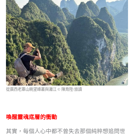
從廣西老寨山眺望峰叢與灕江 © 陳育陞/旅讀
喚醒靈魂底層的衝動
其實，每個人心中都不曾失去那個純粹想追問世