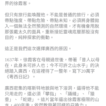
界的徐霞客。
但只有旅行能喚醒他。不能是普通的旅行，必須
帶點強度、帶點危險、帶點未知，必須將身體拋
入一個無法全然預測的自然環境，才有機會甩脫
那張戴太久的面具，重新接近靈魂底層那股沒有
目的，純粹探索的衝動。
這正是我們這次選擇廣西的原因。
1637年，徐霞客在母親過世後，帶著「昔人以母
在，此身未可許人也；今不可許之山水乎」的決
絕踏入廣西，在這裡待了一整年，寫下20萬字
《粵西日記》。
廣西密集的喀斯特地貌與地下溶洞，逼得他不能
只用走的，還必須「攀指」、「躡縫」、「猿
垂」、「蛇遊」。這片當年逼出徐霞客極限的山
水，400年後，依然散發著同樣的召喚力。