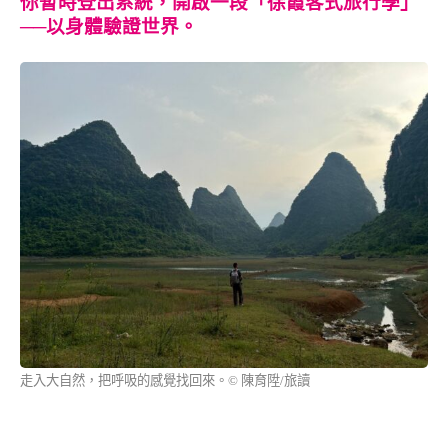
你暫時登出系統，開啟一段「徐霞客式旅行學」
──以身體驗證世界。
走入大自然，把呼吸的感覺找回來。© 陳育陞/旅讀