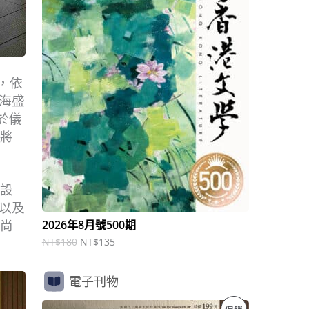
商
N
N
T
T
品
$
$
1
1
8
3
0
5
母，依
。
。
海盛
亦於儀
手將
。設
以及
2026年8月號500期
尊尚
NT$
180
NT$
135
電子刊物
原
目
特