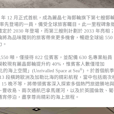
預計於 2026 年 12 月正式首航，成為麗晶七海郵輪旗下第七艘郵
s) 郵輪中率先登場的一員，備受全球旅客矚目。此一里程碑象
 2030 年登場，而第三艘則計劃於 2033 年亮相
將為品味獨到的旅客帶來更多機會，暢遊全球逾 550
力。
位達 76,550 噸，僅接待 822 位賓客，並配備 630 名專業船
較現有麗晶郵輪提升約 40%，惟賓客人數僅增加
®
(Unrivalled Space at Sea
) 。於首個航
ge) 將展開 13 段橫跨歐洲及加勒比海的精彩航程，當中包括兩
至 15 晚不等，將帶領賓客深入探索多個熱門旅遊勝地
－豐收島、兩次通航巴拿馬運河，以及於英國倫敦、葡
通宵停泊，盡享尊尚精彩的海上旅程。