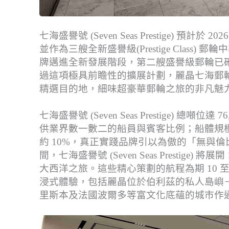
七海盛譽號 (Seven Seas Prestige) 
並作為三艘全新盛譽級(Prestige Clas
牌邁進全新發展階段，第二艘盛譽級郵輪已確定於
過這項極具前瞻性的擴展計劃，麗晶七海郵輪
精選目的地，細味超豪華郵輪之旅的非凡魅
七海盛譽號 (Seven Seas Prestige) 總噸
供業界數一數二的船員與賓客比例；船體規模
約 10%，真正實踐品牌引以為傲的「無與倫比的海上空間」
間，七海盛譽號 (Seven Seas Presti
大西洋之旅。這些精心策劃的航程為期 10 
浸式體驗，包括麗晶位於伯利茲的私人島嶼
里斯本及法國波爾多等富文化底蘊的城市作