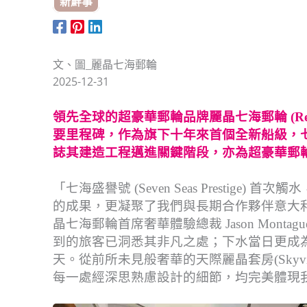
新鮮事
文、圖_麗晶七海郵輪
2025-12-31
領先全球的超豪華郵輪品牌麗晶七海郵輪 (Regent Sev
要里程碑，作為旗下十年來首個全新船級，七海盛譽號(
誌其建造工程邁進關鍵階段，亦為超豪華郵
「七海盛譽號 (Seven Seas Presti
的成果，更凝聚了我們與長期合作夥伴意大利造船商
晶七海郵輪首席奢華體驗總裁 Jason Mon
到的旅客已洞悉其非凡之處；下水當日更成
天。從前所未見般奢華的天際麗晶套房(Skyview Regen
每一處經深思熟慮設計的細節，均完美體現