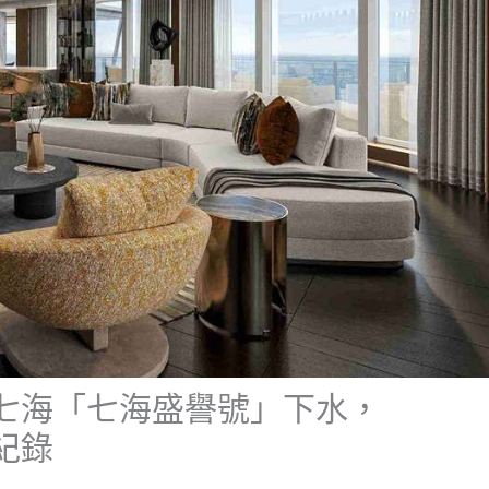
七海「七海盛譽號」下水，
紀錄