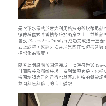
是次下水儀式於意大利馬格拉的芬坎蒂尼船廠舉行，
循傳統儀式將香檳擊碎於船身之上，並於船
譽號 (Seven Seas Prestige) 成功完
式上致辭，感謝芬坎蒂尼集團在七海盛譽號 (Seve
構想化為現實。
隨着此關鍵階段圓滿完成，七海盛譽號 (Seven 
計團隊將為郵輪裝設一系列華麗套房，包括
多間格調高雅的貴賓廊與匠心打造的餐飲場所，逐步體現
氛圍與無與倫比的海上體驗。