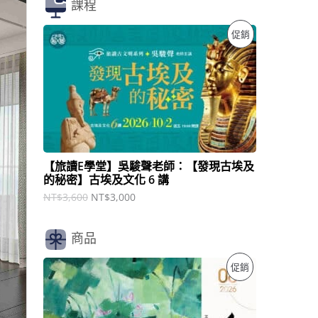
課程
原
目
特
促銷
始
前
價
價
價
格
格
：
：
商
N
N
T
T
品
$
$
3
3
,
,
6
0
【旅讀E學堂】吳駿聲老師：【發現古埃及
0
0
的秘密】古埃及文化 6 講
0
0
。
。
NT$
3,600
NT$
3,000
商品
原
目
特
促銷
始
前
價
價
價
格
格
：
：