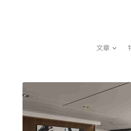
跳
至
主
要
內
容
文章