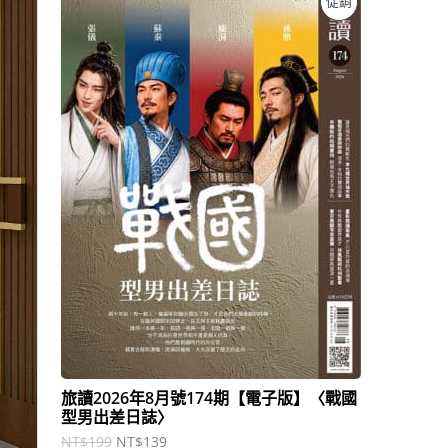
促銷
始
前
價
價
價
格
格
：
：
商
N
N
T
T
品
$
$
1
1
9
3
9
9
。
。
旅讀2026年8月號174期【電子版】〈戰國
型男出差日誌〉
NT$
199
NT$
139