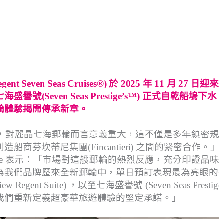
en Seas Cruises®) 於 2025 年 11 月 27 日迎
Seven Seas Prestige’s™) 正式自乾船塢下
輪體驗揭開傳承新章。
ge) 首次觸水，對麗晶七海郵輪而言意義重大，這不僅是多年縝密
芬坎蒂尼集團(Fincantieri) 之間的緊密合作。
tague 表示：「市場對這艘郵輪的熱烈反應，充分印證品
為我們品牌歷來全新郵輪中，單日預訂表現最為亮眼的
t Suite) ，以至七海盛譽號 (Seven Seas Prestig
我們重新定義超豪華旅遊體驗的堅定承諾。」