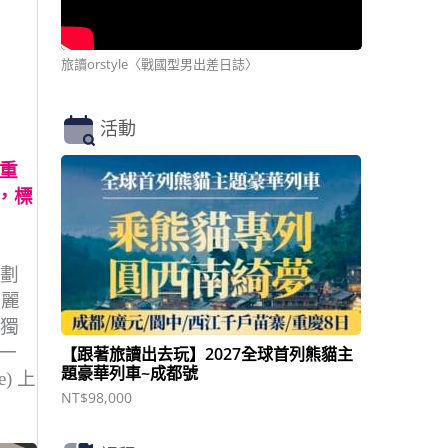
旅讀orstyle〈戰國型男出差日誌〉
活動
來重
水，標
規劃
」麗
味獨
一
【跟著旅讀出去玩】2027全球首列熊貓主
題豪華列車~成都號
e) 上
NT$
98,000