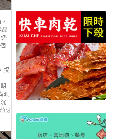
輪，
徵品
；透
 個
員，提
季期
次橫渡
與沉
萄牙