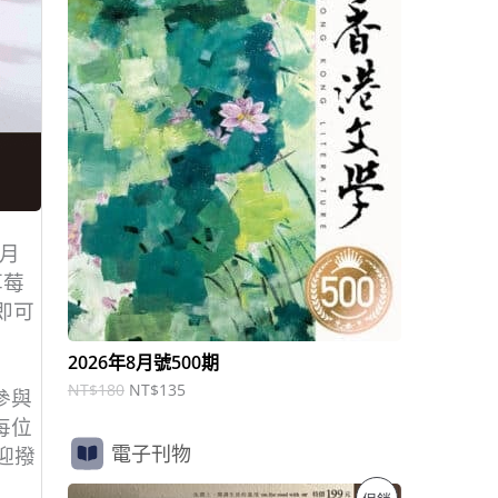
商
N
N
T
T
品
$
$
1
1
8
3
0
5
。
。
月
草莓
即可
2026年8月號500期
NT$
180
NT$
135
參與
每位
電子刊物
迎撥
原
目
特