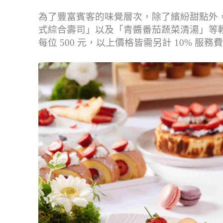
為了豐富賓客的味覺層次，除了繽紛甜點外
式綜合壽司」以及「青醬番茄蔬菜清湯」等輕
每位 500 元，以上價格皆需另計 10% 服務