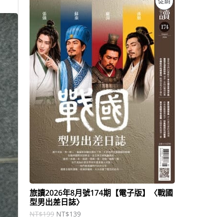
促銷
始
前
價
價
價
格
格
：
：
商
N
N
T
T
品
$
$
1
1
9
3
9
9
。
。
旅讀2026年8月號174期【電子版】〈戰國
型男出差日誌〉
NT$
199
NT$
139