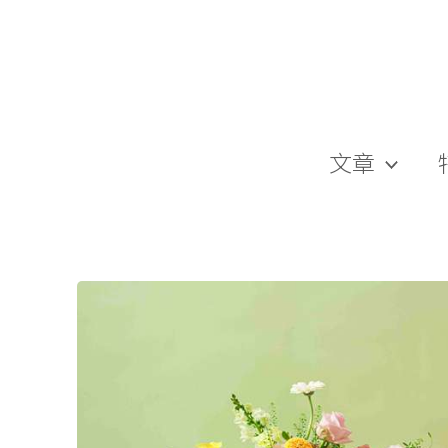
跳
至
主
要
內
容
文章