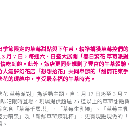
出季節限定的草莓甜點與下午茶，精準擄獲草莓控們的
至 3 月 7 日，每週六、日盛大展開「春日繁花 草莓派
客盡情吃到飽。此外，飯店更同步規劃了豐富的午茶體驗
竹人氣夢幻花店「想想拾花」共同舉辦的「甜筒花束手
繁花的環繞中，享受最幸福的午茶時光。
莓派對」為活動主題，自 1 月 17 日起至 3 月 7
大廳咖啡吧限時登場。現場提供超過 25 道以上的草莓甜點
品包含「草莓千層塔」、「草莓生乳捲」、「草莓生乳
克力噴泉」及「新鮮草莓煉乳杯」，更有現點現做的「
醬。