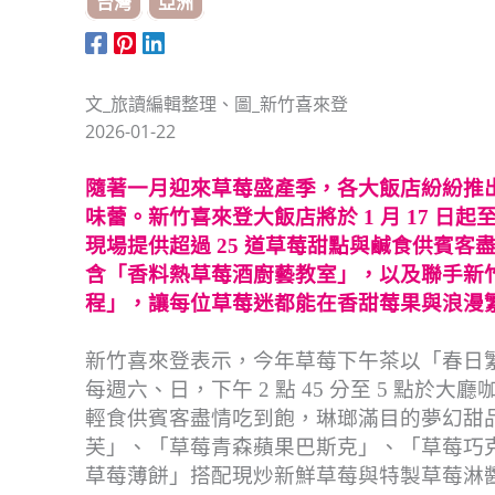
台灣
亞洲
文_旅讀編輯整理、圖_新竹喜來登
2026-01-22
隨著一月迎來草莓盛產季，各大飯店紛紛推
味蕾。新竹喜來登大飯店將於 1 月 17 日起
現場提供超過 25 道草莓甜點與鹹食供賓
含「香料熱草莓酒廚藝教室」，以及聯手新
程」，讓每位草莓迷都能在香甜莓果與浪漫
新竹喜來登表示，今年草莓下午茶以「春日繁花 草
每週六、日，下午 2 點 45 分至 5 點於
輕食供賓客盡情吃到飽，琳瑯滿目的夢幻甜
芙」、「草莓青森蘋果巴斯克」、「草莓巧
草莓薄餅」搭配現炒新鮮草莓與特製草莓淋