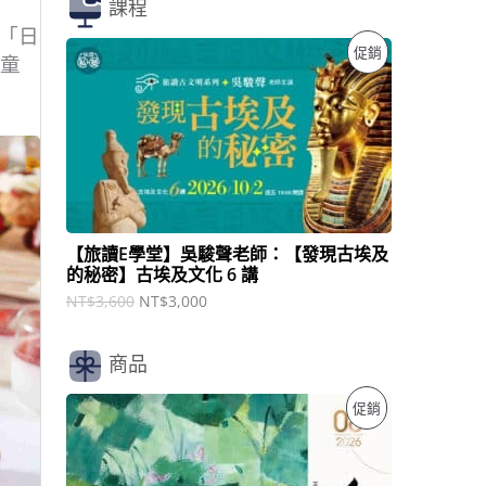
課程
「日
原
目
特
促銷
兒童
始
前
價
價
價
格
格
：
：
商
N
N
T
T
品
$
$
3
3
,
,
6
0
【旅讀E學堂】吳駿聲老師：【發現古埃及
0
0
的秘密】古埃及文化 6 講
0
0
。
。
NT$
3,600
NT$
3,000
商品
原
目
特
促銷
始
前
價
價
價
格
格
：
：