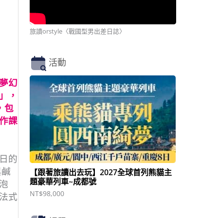
旅讀orstyle〈戰國型男出差日誌〉
活動
夢幻
對」，
，包
作課
 日的
與鹹
【跟著旅讀出去玩】2027全球首列熊貓主
題豪華列車~成都號
泡
NT$
98,000
法式