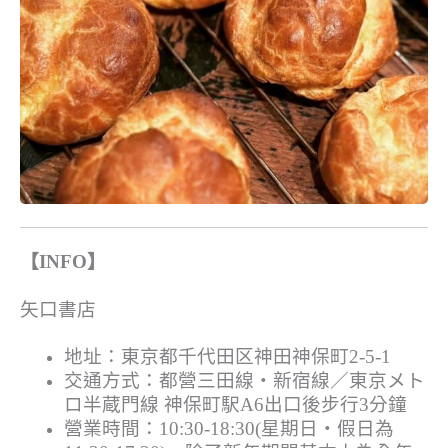
【INFO】
矢口書店
地址：東京都千代田区神田神保町2-5-1
交通方式：都營三田線・新宿線／東京メト
ロ半蔵門線 神保町駅A6出口後步行3分鐘
營業時間：10:30‐18:30(星期日・假日為