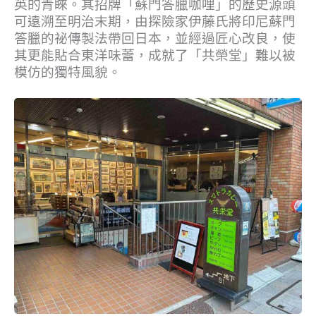
英的青睞。其招牌「蘇門答臘咖哩」的歷史源頭
可遠溯至明治末期，由探險家伊藤氏將印尼蘇門
答臘的祕傳製法帶回日本，並經過匠心改良，使
其更能貼合東洋味蕾，成就了「共榮堂」難以被
模仿的獨特風貌。