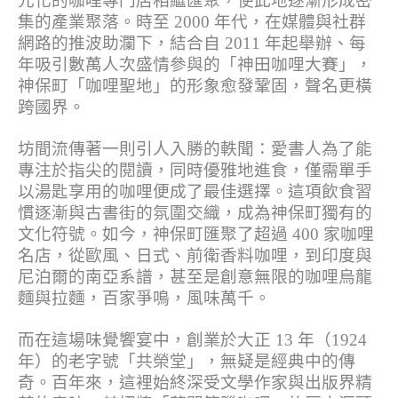
元化的咖哩專門店相繼匯聚，使此地逐漸形成密
集的產業聚落。時至 2000 年代，在媒體與社群
網路的推波助瀾下，結合自 2011 年起舉辦、每
年吸引數萬人次盛情參與的「神田咖哩大賽」，
神保町「咖哩聖地」的形象愈發鞏固，聲名更橫
跨國界。
坊間流傳著一則引人入勝的軼聞：愛書人為了能
專注於指尖的閱讀，同時優雅地進食，僅需單手
以湯匙享用的咖哩便成了最佳選擇。這項飲食習
慣逐漸與古書街的氛圍交織，成為神保町獨有的
文化符號。如今，神保町匯聚了超過 400 家咖哩
名店，從歐風、日式、前衛香料咖哩，到印度與
尼泊爾的南亞系譜，甚至是創意無限的咖哩烏龍
麵與拉麵，百家爭鳴，風味萬千。
而在這場味覺饗宴中，創業於大正 13 年（1924
年）的老字號「共榮堂」，無疑是經典中的傳
奇。百年來，這裡始終深受文學作家與出版界精