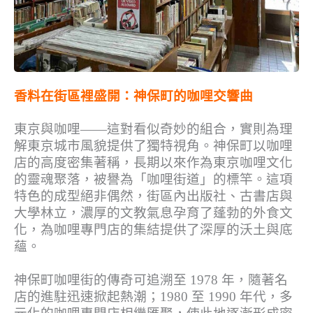
香料在街區裡盛開：神保町的咖哩交響曲
東京與咖哩——這對看似奇妙的組合，實則為理
解東京城市風貌提供了獨特視角。神保町以咖哩
店的高度密集著稱，長期以來作為東京咖哩文化
的靈魂聚落，被譽為「咖哩街道」的標竿。這項
特色的成型絕非偶然，街區內出版社、古書店與
大學林立，濃厚的文教氣息孕育了蓬勃的外食文
化，為咖哩專門店的集結提供了深厚的沃土與底
蘊。
神保町咖哩街的傳奇可追溯至 1978 年，隨著名
店的進駐迅速掀起熱潮；1980 至 1990 年代，多