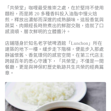
「共榮堂」咖哩最受推崇之處，在於堅持不使用
麵粉，而是將 20 多種香料投入油脂中慢火焙
煎，釋放出濃郁而深邃的成熟韻味。這股香氣與
蔬菜、肉類經長時熬煮出的鮮甜交融，造就了口
感滑順、層次鮮明的立體醬汁。
店鋪隱身於知名老字號啤酒館「Lunchon」所在
建築的地下一樓。緩步走下階梯，便能步入那處
靜謐懷舊、香氣環伺的感官空間。在第三代店主
跨越百年的悉心守護下，「共榮堂」不僅是一間
餐廳，更是與神保町歷史軌跡共生共榮的經典篇
章。