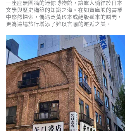
一座座無圍牆的迷你博物館，讓旅人徜徉於日本
文學與歷史構築的知識之海。在如寶庫般的書叢
中悠然探索，偶遇泛黃珍本或絕版孤本的瞬間，
更為這場旅行增添了難以言喻的邂逅之美。