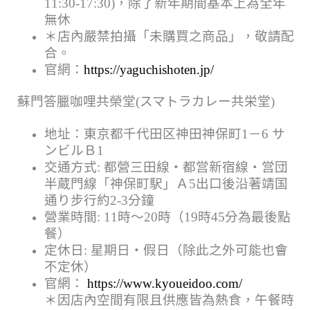
11:30-17:30)，除了新年期間基本上為全年
無休
＊店內嚴禁拍攝「未購買之商品」，敬請配
合。
官網：
https://yaguchishoten.jp/
蘇門答臘咖哩共榮堂(スマトラカレー共栄堂)
地址：東京都千代田区神田神保町1－6 サ
ンビルＢ1
交通方式: 都營三田線・都営新宿線・営団
半蔵門線「神保町駅」Ａ5出口後沿著靖国
通り步行約2-3分鐘
營業時間: 11時～20時（19時45分為最後點
餐）
定休日: 星期日・假日（除此之外可能也會
不定休）
官網：
https://www.kyoueidoo.com/
＊因店內空間有限且供應皆為熱食，午餐時