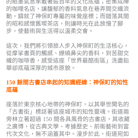
的紙墨氣息承載著逾百年的文化底蘊；密集成陣
的咖哩名店，讓馥郁的香料氣息在巷弄間交織流
動，鑄就了神保町專屬的味覺座標；而錯落其間
的昭和感懷舊喫茶店，則讓時光在此放慢了腳
步，使藝術與生活得以溫柔交會。
這次，我們將引領旅人步入神保町的生活核心，
從摩挲書頁的觸感、繚繞鼻尖的香料，到苦甜交
織的咖啡香，感受這座「世界最酷街區」洗盡鉛
華卻底蘊深厚的城市原貌。
150 餘間古書店串起的知識經緯：神保町的知性
底蘊
座落於東京核心地帶的神保町，以其舉世聞名的
「古書街」標誌著這座城市的知性靈魂。街道兩
旁林立著超過 150 間各具風骨的古書店，其收藏
之廣博，從古典文學、考據歷史、前衛藝術到當
代次文化，無不涵蓋其中。漫步於此，街道宛如