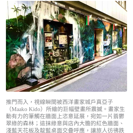
推門而入，視線瞬間被西洋畫家城戶真亞子
（Maako Kido）所繪的巨幅壁畫所震撼。畫家生
動有力的筆觸在牆面上恣意延展，宛如一片蓊鬱
翠綠的森林；這抹綠意與店內大膽的紅色牆面、
淺藍天花板及靛藍桌面交疊呼應，讓旅人彷彿跌