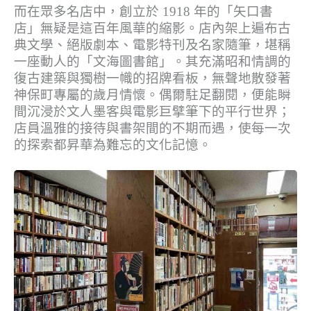
而在眾多名店中，創立於 1918 年的「矢口書
店」無疑是這百年風華的縮影。店內架上遍布古
典文學、絕版劇本、電影特刊及名家隨筆，堪稱
一座動人的「文海圖書館」。其充滿昭和情調的
復古建築與獨樹一幟的招牌看板，無聲地散發著
神保町專屬的歲月情懷。偶爾駐足翻閱，便能瞬
間沉浸於文人墨客與電影巨擘筆下的平行世界；
店員溫雅的接待與書架間的不期而遇，使每一次
的探索都昇華為難忘的文化記憶。