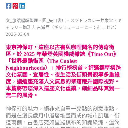
文_旅讀編輯整理、圖_矢口書店、スマトラカレー共栄堂、ギ
ャラリー珈琲店 古瀬戸（ギャラリーコーヒーてん こせと）
2026-03-04
東京神保町，這座以古書與咖哩聞名的傳奇街
區，於 2025 年榮登英國權威雜誌《Time Out》
「世界最酷街區（The Coolest
Neighbourhoods）」排行榜榜首。評選標準橫跨
文化氛圍、宜居性、夜生活及街頭景觀等多重維
度，讓這座充滿人文氣息的聚落躍升國際視野。
本篇將帶您深入這座文化重鎮，細細品味其獨一
無二的風骨。
神保町的魅力，絕非來自單一亮點的刻意妝點，
而是在漫長歲月中層層堆疊而成的城市肌理。街
道兩側，古書店宛如星羅棋布的知識綠洲，溫潤