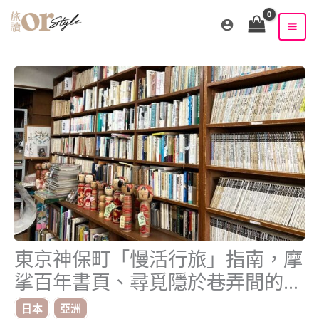
跳
至
主
要
內
容
東京神保町「慢活行旅」指南，摩
挲百年書頁、尋覓隱於巷弄間的咖
啡與香料氣息
日本
亞洲