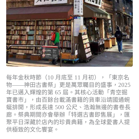
每年金秋時節（10 月底至 11 月初），「東京名
物——神田古書祭」更是萬眾矚目的盛事，2025
年已邁入輝煌的第 65 屆。其核心活動「青空掘
寶書市」，由百餘台載滿書籍的貨車沿靖國通蜿
蜒排開，形成長達 500 公尺、浩瀚無邊的書卷長
廊。祭典期間亦會舉辦「特選古書即售展」，匯
聚平日深藏於店內的珍貴典籍，為全球愛書人提
供極致的文化饗宴。