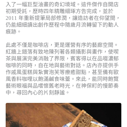
入了一幅巨型油畫的奇幻境域。這件傑作自開店
初期受託，歷時四年精雕細琢方告完成，並於
2011 年重新提筆局部修潤，讓造訪者在仰望間，
仍能細細讀出創作歷程中隨歲月流轉留下的動人
痕跡。
此處不僅是咖啡店，更是運營有序的藝廊空間。
紅牆上錯落有致地陳列著各類攝影與畫作，使喫
茶與展演完美消融了界限，賓客得以在品啜濃郁
咖啡的同時，自在地與藝術對話。店內亦提供手
作戚風蛋糕與紮實泡芙等療癒甜點，甚至備有歐
風香料咖哩以飽滿鹹食味蕾。來此，能同時飽覽
藝術眼福與品嚐懷舊老時光，在神保町的慢節奏
中，尋回內心的片刻靜謐。