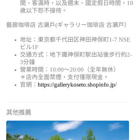
間、客滿時，以及週末、國定假日時間，10
歲以下恕不接待。
藝廊咖啡店 古瀨戶(ギャラリー珈琲店 古瀬戸）
地址：東京都千代田区神田神保町1-7 NSE
ビル1F
交通方式：地下鐵神保町駅出站後步行約2-
3分鐘
營業時間：10:00～20:00（全年無休）
＊店內全面禁煙，支付僅限現金。
官網：
https://gallerykoseto.shopinfo.jp/
其他推薦