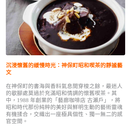
沉浸懷舊的緩慢時光：神保町昭和喫茶的靜謐藝
文
在神保町的書海與香料氣息間穿梭之餘，最迷人
的歇腳處莫過於充滿昭和情調的懷舊喫茶。其
中，1988 年創業的「藝廊咖啡店 古瀨戶」，將
昭和時代那份純粹的美好與鮮明生動的藝術靈魂
有機揉合，交織出一座極具個性、獨一無二的感
官空間。