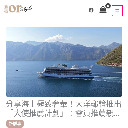
跳
至
主
要
內
容
分享海上極致奢華！大洋郵輪推出
「大使推薦計劃」：會員推薦親友
首航，雙方各享 200 美元未來航
新鮮事