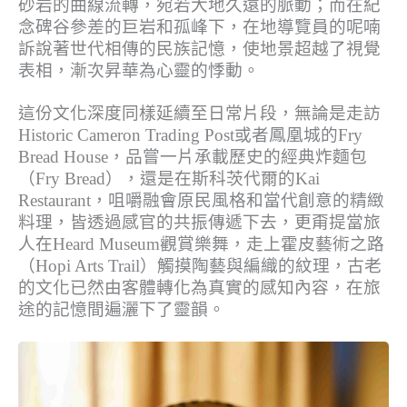
砂岩的曲線流轉，
宛若大地久遠的脈動；而在紀
念碑谷參差的巨岩和孤峰下，
在地導覽員的呢喃
訴說著世代相傳的民族記憶，
使地景超越了視覺
表相，漸次昇華為心靈的悸動。
這份文化深度同樣延續至日常片段，無論是走訪
Historic Cameron Trading Post
或者鳳凰城的
Fry
Bread House
，品嘗一片承載歷史的經典炸麵包
（
Fry Bread
），還是在斯科茨代爾的
Kai
Restaurant
，咀嚼融會原民風格和當代創意的精緻
料理，
皆透過感官的共振傳遞下去，更甭提當旅
人在
Heard Museum
觀賞樂舞，走上霍皮藝術之路
（
Hopi Arts Trail
）觸摸陶藝與編織的紋理，
古老
的文化已然由客體轉化為真實的感知內容，
在旅
途的記憶間遍灑下了靈韻。