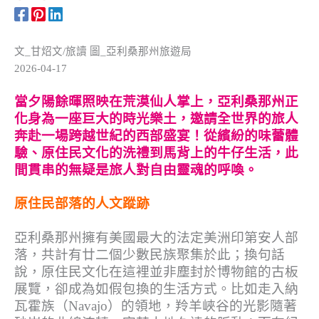
文
_
甘炤文
/
旅讀
圖
_
亞利桑那州旅遊局
2026-04-17
當夕陽餘暉照映在荒漠仙人掌上，亞利桑那州正
化身為一座巨大的時光樂土，邀請全世界的旅人
奔赴一場跨越世紀的西部盛宴！從繽紛的味蕾體
驗、原住民文化的洗禮到馬背上的牛仔生活，此
間貫串的無疑是旅人對自由靈魂的呼喚。
原住民部落的人文蹤跡
亞利桑那州擁有美國最大的法定美洲印第安人部
落，
共計有廿二個少數民族聚集於此；換句話
說，
原住民文化在這裡並非塵封於博物館的古板
展覽，
卻成為如假包換的生活方式。比如走入納
瓦霍族（
Navajo
）
的領地，羚羊峽谷的光影隨著