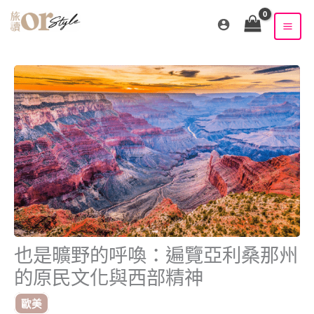
跳
至
主
要
內
容
也是曠野的呼喚：遍覽亞利桑那州
的原民文化與西部精神
歐美