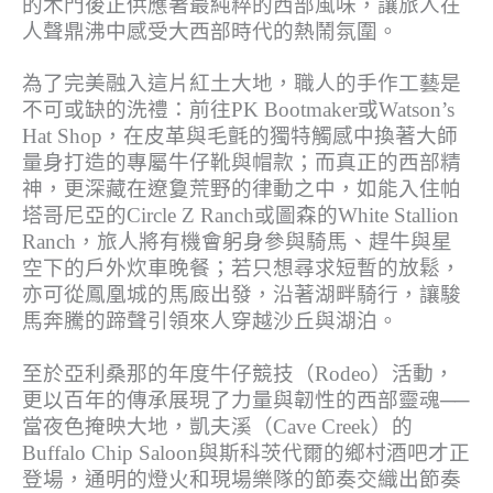
的木門後正供應著最純粹的西部風味，
讓旅人在
人聲鼎沸中感受大西部時代的熱鬧氛圍。
為了完美融入這片紅土大地，職人的手作工藝是
不可或缺的洗禮：
前往
PK Bootmaker
或
Watson’s
Hat Shop
，
在皮革與毛氈的獨特觸感中換著大師
量身打造的專屬牛仔靴與帽款；
而真正的西部精
神，更深藏在遼敻荒野的律動之中，
如能入住帕
塔哥尼亞的
Circle Z Ranch
或圖森的
White Stallion
Ranch
，旅人將有機會躬身參與騎馬、
趕牛與星
空下的戶外炊車晚餐；若只想尋求短暫的放鬆，
亦可從鳳凰城的馬廄出發，沿著湖畔騎行，
讓駿
馬奔騰的蹄聲引領來人穿越沙丘與湖泊。
至於亞利桑那的年度牛仔競技（
Rodeo
）活動，
更以百年的傳承展現了力量與韌性的西部靈魂──
當夜色掩映大地，
凱夫溪（
Cave Creek
）的
Buffalo Chip Saloon
與斯科茨代爾的鄉村酒吧才正
登場，
通明的燈火和現場樂隊的節奏交織出節奏