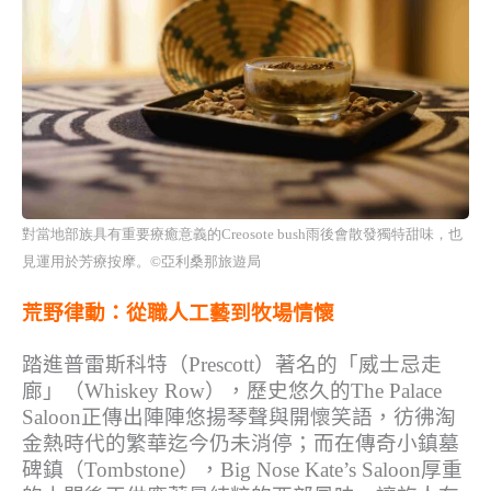
對當地部族具有重要療癒意義的Creosote bush雨後會散發獨特甜味，也
見運用於芳療按摩。
©
亞利桑那旅遊局
荒野律動：從職人工藝到牧場情懷
踏進普雷斯科特（
Prescott
）著名的「威士忌走
廊」（
Wh
iskey Row
），歷史悠久的
The Palace
Saloon
正傳出陣陣悠揚琴聲與開懷笑語，
彷彿淘
金熱時代的繁華迄今仍未消停；而在傳奇小鎮墓
碑鎮（
Tom
bstone
），
Big Nose Kate’s Saloon
厚重